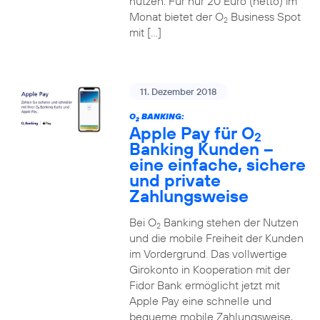
nutzen. Für nur 20 Euro (netto) im
Monat bietet der O
Business Spot
2
mit […]
11. Dezember 2018
O
BANKING:
2
Apple Pay für O
2
Banking Kunden –
eine einfache, sichere
und private
Zahlungsweise
Bei O
Banking stehen der Nutzen
2
und die mobile Freiheit der Kunden
im Vordergrund. Das vollwertige
Girokonto in Kooperation mit der
Fidor Bank ermöglicht jetzt mit
Apple Pay eine schnelle und
bequeme mobile Zahlungsweise,