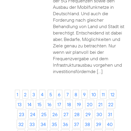
der 5G Frequenzen sowie den
Ausbau der Mobilfunknetze in
Deutschland. Und auch die
Forderung nach gleicher
Behandlung von Land und Stadt ist
berechtigt. Entscheidend ist dabei
aber, Bedarfe, Möglichkeiten und
Ziele genau zu betrachten. Nur
wenn wir planvoll bei der
Frequenzvergabe und dem
Infrastrukturausbau vorgehen und
investitionsfördernde […]
1
2
3
4
5
6
7
8
9
10
11
12
13
14
15
16
17
18
19
20
21
22
23
24
25
26
27
28
29
30
31
32
33
34
35
36
37
38
39
40