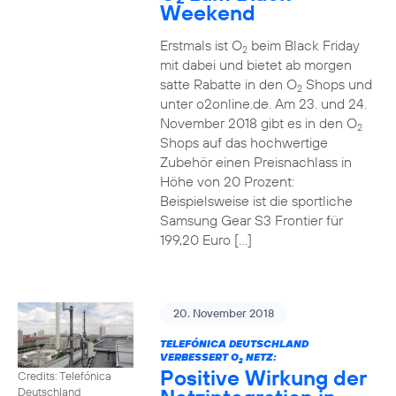
Weekend
Erstmals ist O
beim Black Friday
2
mit dabei und bietet ab morgen
satte Rabatte in den O
Shops und
2
unter o2online.de. Am 23. und 24.
November 2018 gibt es in den O
2
Shops auf das hochwertige
Zubehör einen Preisnachlass in
Höhe von 20 Prozent:
Beispielsweise ist die sportliche
Samsung Gear S3 Frontier für
199,20 Euro […]
20. November 2018
TELEFÓNICA DEUTSCHLAND
VERBESSERT O
NETZ:
2
Positive Wirkung der
Credits: Telefónica
Deutschland