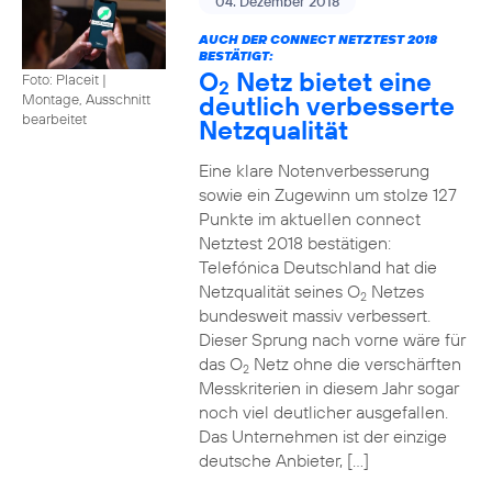
04. Dezember 2018
AUCH DER CONNECT NETZTEST 2018
BESTÄTIGT:
O
Netz bietet eine
Foto: Placeit
|
2
deutlich verbesserte
Montage, Ausschnitt
bearbeitet
Netzqualität
Eine klare Notenverbesserung
sowie ein Zugewinn um stolze 127
Punkte im aktuellen connect
Netztest 2018 bestätigen:
Telefónica Deutschland hat die
Netzqualität seines O
Netzes
2
bundesweit massiv verbessert.
Dieser Sprung nach vorne wäre für
das O
Netz ohne die verschärften
2
Messkriterien in diesem Jahr sogar
noch viel deutlicher ausgefallen.
Das Unternehmen ist der einzige
deutsche Anbieter, […]