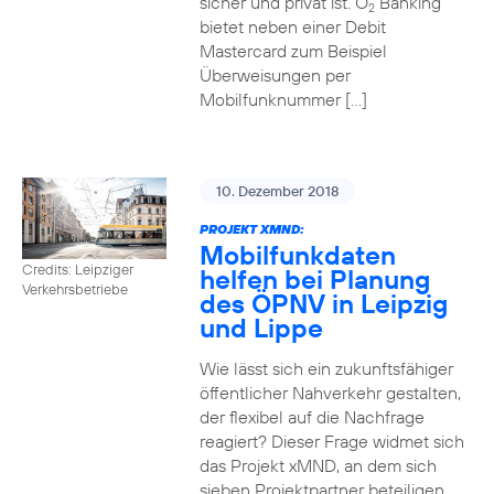
sicher und privat ist. O
Banking
2
bietet neben einer Debit
Mastercard zum Beispiel
Überweisungen per
Mobilfunknummer […]
10. Dezember 2018
PROJEKT XMND:
Mobilfunkdaten
Credits: Leipziger
helfen bei Planung
Verkehrsbetriebe
des ÖPNV in Leipzig
und Lippe
Wie lässt sich ein zukunftsfähiger
öffentlicher Nahverkehr gestalten,
der flexibel auf die Nachfrage
reagiert? Dieser Frage widmet sich
das Projekt xMND, an dem sich
sieben Projektpartner beteiligen.