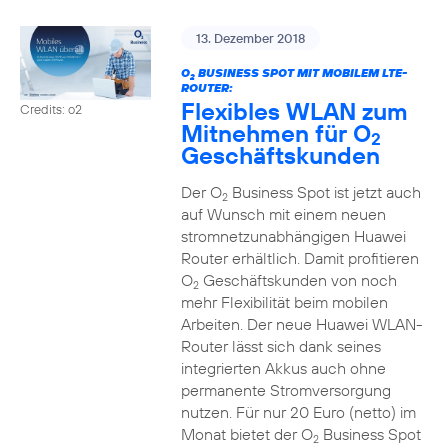
13. Dezember 2018
O
BUSINESS SPOT MIT MOBILEM LTE-
2
ROUTER:
Flexibles WLAN zum
Credits: o2
Mitnehmen für O
2
Geschäftskunden
Der O
Business Spot ist jetzt auch
2
auf Wunsch mit einem neuen
stromnetzunabhängigen Huawei
Router erhältlich. Damit profitieren
O
Geschäftskunden von noch
2
mehr Flexibilität beim mobilen
Arbeiten. Der neue Huawei WLAN-
Router lässt sich dank seines
integrierten Akkus auch ohne
permanente Stromversorgung
nutzen. Für nur 20 Euro (netto) im
Monat bietet der O
Business Spot
2