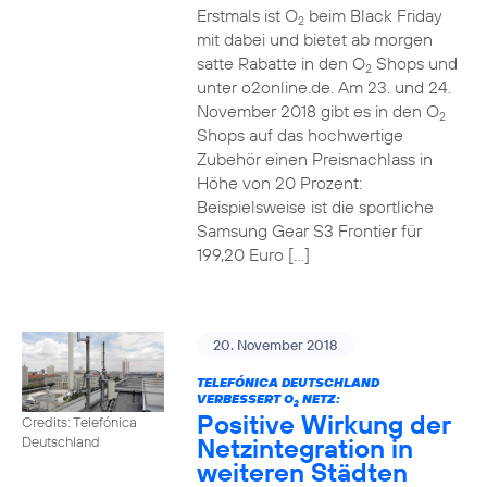
Erstmals ist O
beim Black Friday
2
mit dabei und bietet ab morgen
satte Rabatte in den O
Shops und
2
unter o2online.de. Am 23. und 24.
November 2018 gibt es in den O
2
Shops auf das hochwertige
Zubehör einen Preisnachlass in
Höhe von 20 Prozent:
Beispielsweise ist die sportliche
Samsung Gear S3 Frontier für
199,20 Euro […]
20. November 2018
TELEFÓNICA DEUTSCHLAND
VERBESSERT O
NETZ:
2
Positive Wirkung der
Credits: Telefónica
Netzintegration in
Deutschland
weiteren Städten