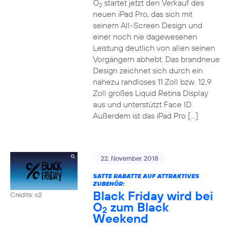
O
startet jetzt den Verkauf des
2
neuen iPad Pro, das sich mit
seinem All-Screen Design und
einer noch nie dagewesenen
Leistung deutlich von allen seinen
Vorgängern abhebt. Das brandneue
Design zeichnet sich durch ein
nahezu randloses 11 Zoll bzw. 12,9
Zoll großes Liquid Retina Display
aus und unterstützt Face ID.
Außerdem ist das iPad Pro […]
22. November 2018
SATTE RABATTE AUF ATTRAKTIVES
ZUBEHÖR:
Black Friday wird bei
Credits: o2
O
zum Black
2
Weekend