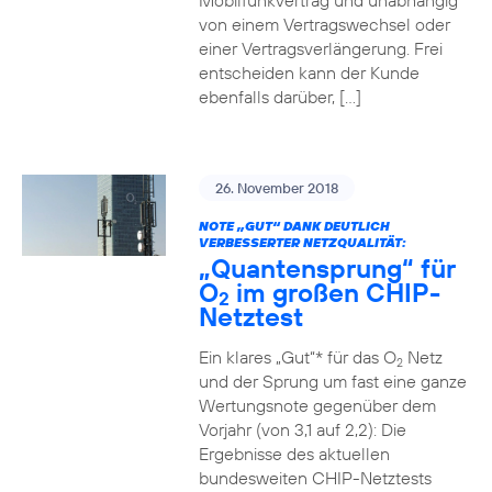
Mobilfunkvertrag und unabhängig
von einem Vertragswechsel oder
einer Vertragsverlängerung. Frei
entscheiden kann der Kunde
ebenfalls darüber, […]
26. November 2018
NOTE „GUT“ DANK DEUTLICH
VERBESSERTER NETZQUALITÄT:
„Quantensprung“ für
O
im großen CHIP-
2
Netztest
Ein klares „Gut“* für das O
Netz
2
und der Sprung um fast eine ganze
Wertungsnote gegenüber dem
Vorjahr (von 3,1 auf 2,2): Die
Ergebnisse des aktuellen
bundesweiten CHIP-Netztests