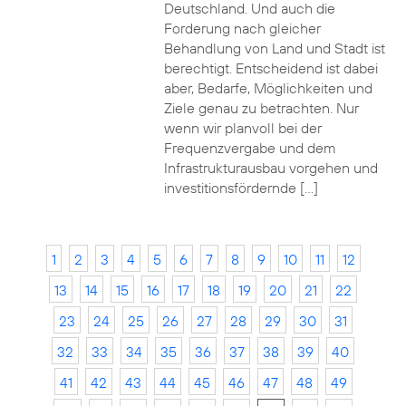
Deutschland. Und auch die
Forderung nach gleicher
Behandlung von Land und Stadt ist
berechtigt. Entscheidend ist dabei
aber, Bedarfe, Möglichkeiten und
Ziele genau zu betrachten. Nur
wenn wir planvoll bei der
Frequenzvergabe und dem
Infrastrukturausbau vorgehen und
investitionsfördernde […]
1
2
3
4
5
6
7
8
9
10
11
12
13
14
15
16
17
18
19
20
21
22
23
24
25
26
27
28
29
30
31
32
33
34
35
36
37
38
39
40
41
42
43
44
45
46
47
48
49