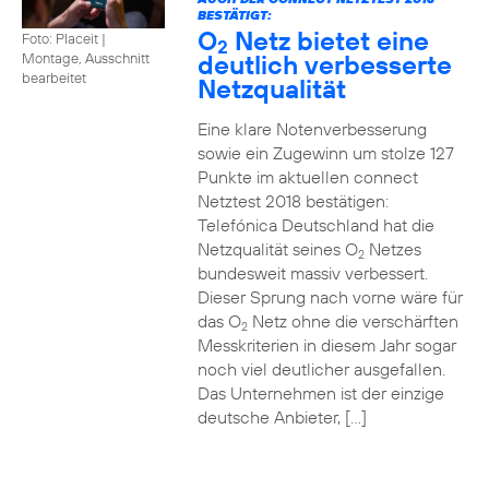
BESTÄTIGT:
O
Netz bietet eine
Foto: Placeit
|
2
deutlich verbesserte
Montage, Ausschnitt
bearbeitet
Netzqualität
Eine klare Notenverbesserung
sowie ein Zugewinn um stolze 127
Punkte im aktuellen connect
Netztest 2018 bestätigen:
Telefónica Deutschland hat die
Netzqualität seines O
Netzes
2
bundesweit massiv verbessert.
Dieser Sprung nach vorne wäre für
das O
Netz ohne die verschärften
2
Messkriterien in diesem Jahr sogar
noch viel deutlicher ausgefallen.
Das Unternehmen ist der einzige
deutsche Anbieter, […]