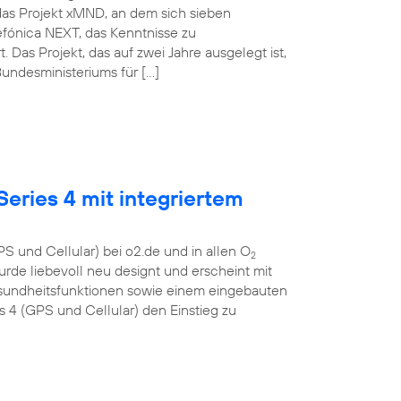
das Projekt xMND, an dem sich sieben
lefónica NEXT, das Kenntnisse zu
as Projekt, das auf zwei Jahre ausgelegt ist,
undesministeriums für […]
eries 4 mit integriertem
S und Cellular) bei o2.de und in allen O
2
urde liebevoll neu designt und erscheint mit
esundheitsfunktionen sowie einem eingebauten
4 (GPS und Cellular) den Einstieg zu