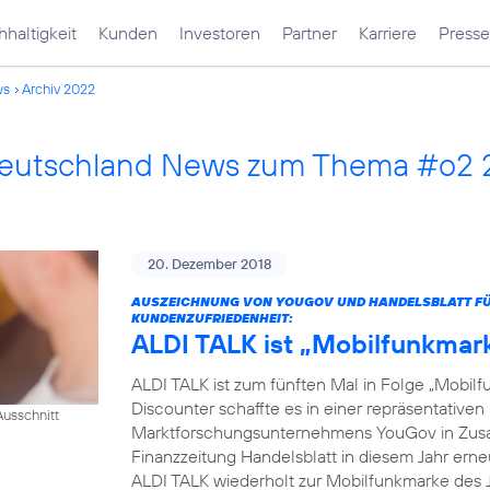
haltigkeit
Kunden
Investoren
Partner
Karriere
Presse
ws
Archiv 2022
Deutschland News zum Thema #o2
20. Dezember 2018
AUSZEICHNUNG VON YOUGOV UND HANDELSBLATT FÜR
KUNDENZUFRIEDENHEIT:
ALDI TALK ist „Mobilfunkmar
ALDI TALK ist zum fünften Mal in Folge „Mobilf
Discounter schaffte es in einer repräsentativ
usschnitt
Marktforschungsunternehmens YouGov in Zusam
Finanzzeitung Handelsblatt in diesem Jahr erneut
ALDI TALK wiederholt zur Mobilfunkmarke des J