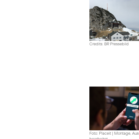
Credits: BR Pressebild
Foto: Placeit
|
Montage, Aus
bearbeitet