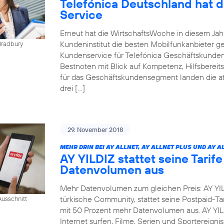
Telefónica Deutschland hat 
Service
Erneut hat die WirtschaftsWoche in diesem Ja
Kundeninstitut die besten Mobilfunkanbieter g
Bradbury
Kundenservice für Telefónica Geschäftskunden
Bestnoten mit Blick auf Kompetenz, Hilfsbereit
für das Geschäftskundensegment landen die at
drei […]
29. November 2018
MEHR DRIN BEI AY ALLNET, AY ALLNET PLUS UND AY A
AY YILDIZ stattet seine Tarif
Datenvolumen aus
Mehr Datenvolumen zum gleichen Preis: AY YIL
türkische Community, stattet seine Postpaid-Tar
usschnitt
mit 50 Prozent mehr Datenvolumen aus. AY YI
Internet surfen, Filme, Serien und Sportereig