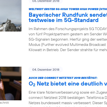
06. Dezember 2018
WELTWEIT ERSTER 5G-HIGH TOWER HIGH POWER (HTH
Bayerischer Rundfunk send
testweise im 5G-Standard
Im Rahmen des Forschungsprojekts 5G TODAY h
von fünf Projektpartnern gestern am Sender We
5G-Signalen begonnen. Hierfür ging der wel
Modus (Further evolved Multimedia Broadcast M
Kilowatt in Betrieb. Der Sender strahlte für meh
04. Dezember 2018
AUCH DER CONNECT NETZTEST 2018 BESTÄTIGT:
O
Netz bietet eine deutlich 
2
Eine klare Notenverbesserung sowie ein Zugew
connect Netztest 2018 bestätigen: Telefónica D
Netzes bundesweit massiv verbessert. Dieser 
schnitt