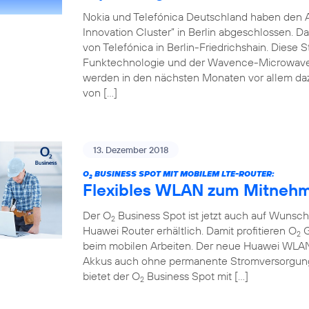
Nokia und Telefónica Deutschland haben den 
Innovation Cluster” in Berlin abgeschlossen. D
von Telefónica in Berlin-Friedrichshain. Diese 
Funktechnologie und der Wavence-Microwave-T
werden in den nächsten Monaten vor allem da
von […]
13. Dezember 2018
O
BUSINESS SPOT MIT MOBILEM LTE-ROUTER:
2
Flexibles WLAN zum Mitnehm
Der O
Business Spot ist jetzt auch auf Wuns
2
Huawei Router erhältlich. Damit profitieren O
G
2
beim mobilen Arbeiten. Der neue Huawei WLAN-R
Akkus auch ohne permanente Stromversorgung 
bietet der O
Business Spot mit […]
2