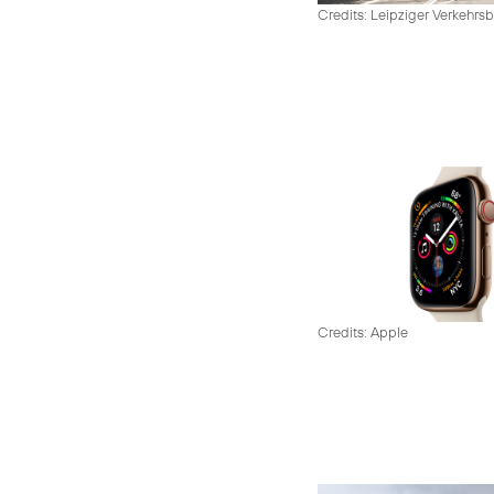
Credits: Leipziger Verkehrsb
Credits: Apple