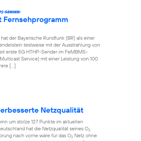
P)-SENDER:
et Fernsehprogramm
at der Bayerische Rundfunk (BR) als einer
ndelstein testweise mit der Ausstrahlung von
tweit erste 5G HTHP-Sender im FeMBMS-
ulticast Service) mit einer Leistung von 100
rere […]
verbesserte Netzqualität
inn um stolze 127 Punkte im aktuellen
eutschland hat die Netzqualität seines O
2
Sprung nach vorne wäre für das O
Netz ohne
2