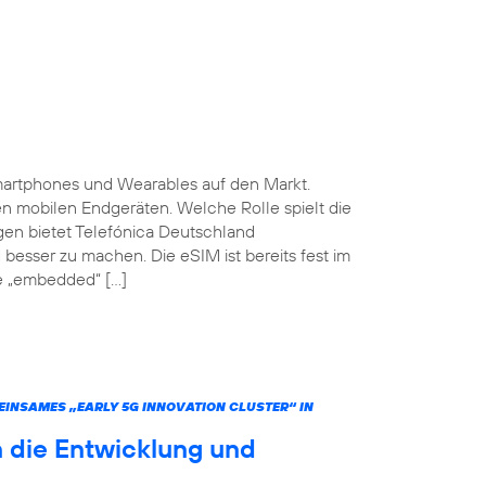
martphones und Wearables auf den Markt.
ten mobilen Endgeräten. Welche Rolle spielt die
gen bietet Telefónica Deutschland
 besser zu machen. Die eSIM ist bereits fest im
he „embedded“ […]
INSAMES „EARLY 5G INNOVATION CLUSTER“ IN
 die Entwicklung und