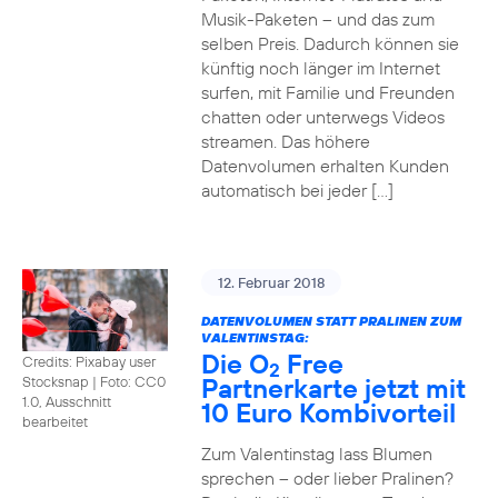
Musik-Paketen – und das zum
selben Preis. Dadurch können sie
künftig noch länger im Internet
surfen, mit Familie und Freunden
chatten oder unterwegs Videos
streamen. Das höhere
Datenvolumen erhalten Kunden
automatisch bei jeder […]
12. Februar 2018
DATENVOLUMEN STATT PRALINEN ZUM
VALENTINSTAG:
Die O
Free
Credits: Pixabay user
2
Partnerkarte jetzt mit
Stocksnap
|
Foto: CC0
1.0, Ausschnitt
10 Euro Kombivorteil
bearbeitet
Zum Valentinstag lass Blumen
sprechen – oder lieber Pralinen?