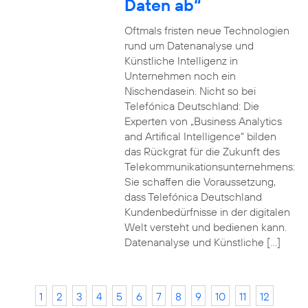
Daten ab“
Oftmals fristen neue Technologien
rund um Datenanalyse und
Künstliche Intelligenz in
Unternehmen noch ein
Nischendasein. Nicht so bei
Telefónica Deutschland: Die
Experten von „Business Analytics
and Artifical Intelligence“ bilden
das Rückgrat für die Zukunft des
Telekommunikationsunternehmens:
Sie schaffen die Voraussetzung,
dass Telefónica Deutschland
Kundenbedürfnisse in der digitalen
Welt versteht und bedienen kann.
Datenanalyse und Künstliche […]
1
2
3
4
5
6
7
8
9
10
11
12