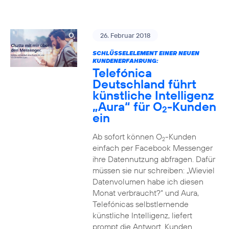
26. Februar 2018
SCHLÜSSELELEMENT EINER NEUEN
KUNDENERFAHRUNG:
Telefónica
Deutschland führt
künstliche Intelligenz
„Aura“ für O
-Kunden
2
ein
Ab sofort können O
-Kunden
2
einfach per Facebook Messenger
ihre Datennutzung abfragen. Dafür
müssen sie nur schreiben: „Wieviel
Datenvolumen habe ich diesen
Monat verbraucht?“ und Aura,
Telefónicas selbstlernende
künstliche Intelligenz, liefert
prompt die Antwort. Kunden