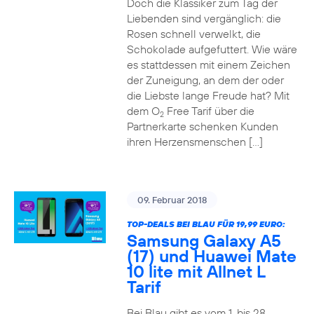
Doch die Klassiker zum Tag der
Liebenden sind vergänglich: die
Rosen schnell verwelkt, die
Schokolade aufgefuttert. Wie wäre
es stattdessen mit einem Zeichen
der Zuneigung, an dem der oder
die Liebste lange Freude hat? Mit
dem O
Free Tarif über die
2
Partnerkarte schenken Kunden
ihren Herzensmenschen […]
09. Februar 2018
TOP-DEALS BEI BLAU FÜR 19,99 EURO:
Samsung Galaxy A5
(17) und Huawei Mate
10 lite mit Allnet L
Tarif
Bei Blau gibt es vom 1. bis 28.