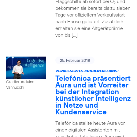
Flaggschiffe ab sofort bei O
und
2
bekommen sie bereits bis zu sieben
Tage vor offiziellem Verkaufsstart
nach Hause geliefert. Zusätzlich
erhalten sie eine Altgerätprämie
von bis […]
25. Februar 2018
VERBESSERTES KUNDENERLEBNIS:
Telefónica präsentiert
Credits: Arduino
Aura und ist Vorreiter
Vannucchi
bei der Integration
künstlicher Intelligenz
in Netze und
Kundenservice
Telefónica stellte heute Aura vor,
einen digitalen Assistenten mit
künstlicher Intelligenz. Aura wird