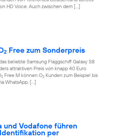
on HD Voice. Auch zwischen dem […]
O
Free zum Sonderpreis
2
 das beliebte Samsung Flaggschiff Galaxy S8
rs attraktiven Preis von knapp 40 Euro
O
Free M können O
Kunden zum Beispiel bis
2
2
ia WhatsApp, […]
a und Vodafone führen
dentifikation per