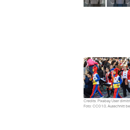
Credits: Pixabay User dimitr
Foto: CC0 1.0, Ausschnitt be