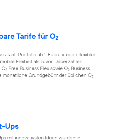
are Tarife für O
2
s Tarif-Portfolio ab 1. Februar noch flexibler
bile Freiheit als zuvor. Dabei zahlen
e O
Free Business Flex sowie O
Business
2
2
 die monatliche Grundgebühr der üblichen O
2
rt-Ups
-Ups mit innovativsten Ideen wurden in