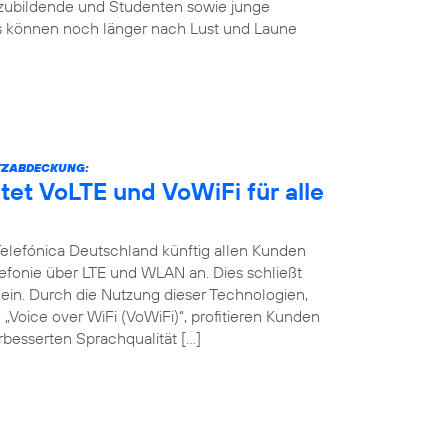
szubildende und Studenten sowie junge
s können noch länger nach Lust und Laune
TZABDECKUNG:
tet VoLTE und VoWiFi für alle
 Telefónica Deutschland künftig allen Kunden
efonie über LTE und WLAN an. Dies schließt
in. Durch die Nutzung dieser Technologien,
Voice over WiFi (VoWiFi)“, profitieren Kunden
besserten Sprachqualität […]