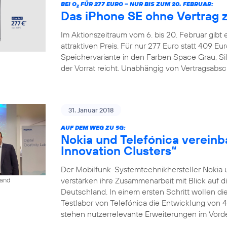
BEI O
FÜR 277 EURO – NUR BIS ZUM 20. FEBRUAR:
2
Das iPhone SE ohne Vertrag 
Im Aktionszeitraum vom 6. bis 20. Februar gibt
attraktiven Preis. Für nur 277 Euro statt 409 
Speichervariante in den Farben Space Grau, Si
der Vorrat reicht. Unabhängig von Vertragsabsc
31. Januar 2018
AUF DEM WEG ZU 5G:
Nokia und Telefónica vereinb
Innovation Clusters“
Der Mobilfunk-Systemtechnikhersteller Nokia 
verstärken ihre Zusammenarbeit mit Blick auf d
land
Deutschland. In einem ersten Schritt wollen 
Testlabor von Telefónica die Entwicklung von 
stehen nutzerrelevante Erweiterungen im Vorder