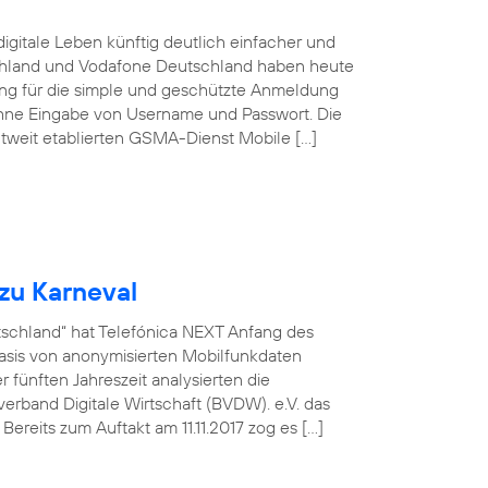
igitale Leben künftig deutlich einfacher und
schland und Vodafone Deutschland haben heute
sung für die simple und geschützte Anmeldung
ohne Eingabe von Username und Passwort. Die
tweit etablierten GSMA-Dienst Mobile […]
zu Karneval
utschland“ hat Telefónica NEXT Anfang des
asis von anonymisierten Mobilfunkdaten
fünften Jahreszeit analysierten die
rband Digitale Wirtschaft (BVDW). e.V. das
ereits zum Auftakt am 11.11.2017 zog es […]