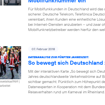
Mobilfunknummer ein
Für Mobilfunkkunden in Deutschland wird das d
sicherer. Deutsche Telekom, Telefónica Deut
vereinbart, ihren Kunden eine einheitliche Lö
bei Internet-Diensten anzubieten – und zwar 
Mobilfunknetzbetreiber werden hierfür den wel
07. Februar 2018
DATENANALYSE ZUR FÜNFTEN JAHRESZEIT:
So bewegt sich Deutschland 
Mit der interaktiven Karte „So bewegt sich De
Jahres deutschlandweite Verkehrsströme auf B
sichtbar gemacht. Pünktlich zum Höhepunkt der 
isvetsikas1969
|
arbeitet
Datenexperten in Kooperation mit dem Bundesve
Reiseverhalten rund um Karneval im Rheinland. B