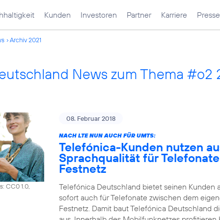
haltigkeit
Kunden
Investoren
Partner
Karriere
Presse
ws
Archiv 2021
Deutschland News zum Thema #o2 
08. Februar 2018
NACH LTE NUN AUCH FÜR UMTS:
Telefónica-Kunden nutzen a
Sprachqualität für Telefonat
Festnetz
Telefónica Deutschland bietet seinen Kunden 
s: CC0 1.0,
sofort auch für Telefonate zwischen dem eig
Festnetz. Damit baut Telefónica Deutschland d
aus. Innerhalb des Mobilfunknetzes profitiere