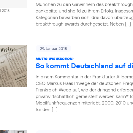
München zu den Gewinnern des breakthrough 
dankebitte und shelfd zu ihrem Erfolg. Insges
d 2018
Kategorien bewarben sich, drei davon überzeug
breakthrough awards durchgesetzt. Neben […]
29. Januar 2018
MUTIG WIE MACRON:
So kommt Deutschland auf di
In einem Kommentar in der Frankfurter Allgem
CEO Markus Haas Irrwege der deutschen Freque
Frankreich Wege auf, wie der dringend erforde
privatwirtschaftlich gemeistert werden kann*: 
Mobilfunkfrequenzen miterlebt. 2000, 2010 un
für den […]