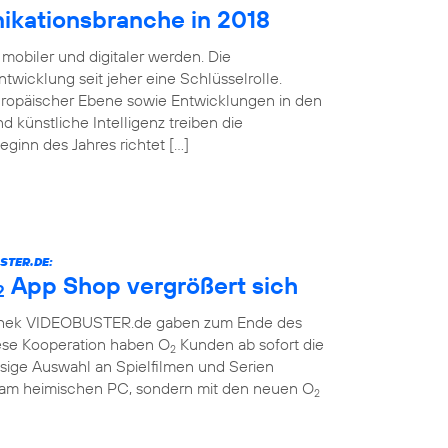
ikationsbranche in 2018
mobiler und digitaler werden. Die
twicklung seit jeher eine Schlüsselrolle.
uropäischer Ebene sowie Entwicklungen in den
d künstliche Intelligenz treiben die
Beginn des Jahres richtet […]
STER.DE:
App Shop vergrößert sich
2
othek VIDEOBUSTER.de gaben zum Ende des
ese Kooperation haben O
Kunden ab sofort die
2
sige Auswahl an Spielfilmen und Serien
r am heimischen PC, sondern mit den neuen O
2