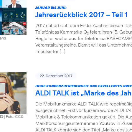
JANUAR BIS JUNI:
Jahresrückblick 2017 – Teil 1
2017 nähert sich dem Ende. Auch in diesem Jahr 
Telefónicas Kernmarke O
feiert ihren 15. Gebur
2
Begleiter weiter aus. Im Telefónica BASECAMP i
land
Veranstaltungsreihe. Damit will das Unterneh
Impulse für […]
22. Dezember 2017
HOHE KUNDENZUFRIEDENHEIT UND EXZELLENTES PREI
ALDI TALK ist „Marke des Jah
Die Mobilfunkmarke ALDI TALK wird regelmäßig fü
ausgezeichnet. Erst vor kurzem wurde ALDI TAL
Mobilfunk & Telekommunikation gekürt. Die Au
13
|
Foto: CC0
Marktforschungsunternehmen YouGov in Zusam
ALDI TALK konnte sich den Titel „Marke des Jah