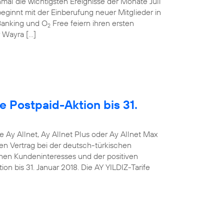
mal die wichtigsten Ereignisse der Monate Juli
ginnt mit der Einberufung neuer Mitglieder in
anking und O
Free feiern ihren ersten
2
r Wayra […]
e Postpaid-Aktion bis 31.
e Ay Allnet, Ay Allnet Plus oder Ay Allnet Max
en Vertrag bei der deutsch-türkischen
hen Kundeninteresses und der positiven
on bis 31. Januar 2018. Die AY YILDIZ-Tarife