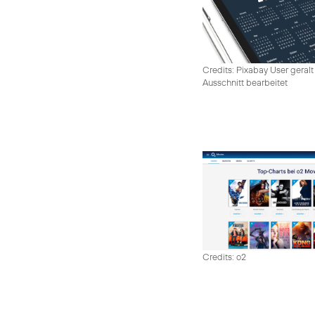
Credits: Pixabay User geralt
Ausschnitt bearbeitet
Credits: o2