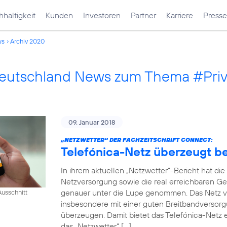
haltigkeit
Kunden
Investoren
Partner
Karriere
Presse
ws
Archiv 2020
Deutschland News zum Thema #Pri
09. Januar 2018
„NETZWETTER“ DER FACHZEITSCHRIFT CONNECT:
Telefónica-Netz überzeugt 
In ihrem aktuellen „Netzwetter“-Bericht hat di
Netzversorgung sowie die real erreichbaren Ge
genauer unter die Lupe genommen. Das Netz v
usschnitt
insbesondere mit einer guten Breitbandversorg
überzeugen. Damit bietet das Telefónica-Netz e
das „Netzwetter“ […]