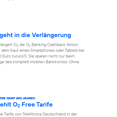
eht in die Verlängerung
längert O
die O
Banking Cashback Aktion.
2
2
 dem Kauf eines Smartphones oder Tablets bei
Euro zurück1). Sie sparen nicht nur beim
ge des komplett mobilen Bankkontos. Ohne
EN TARIF DES JAHRES:
ehlt O
Free Tarife
2
e Tarife von Telefónica Deutschland in der