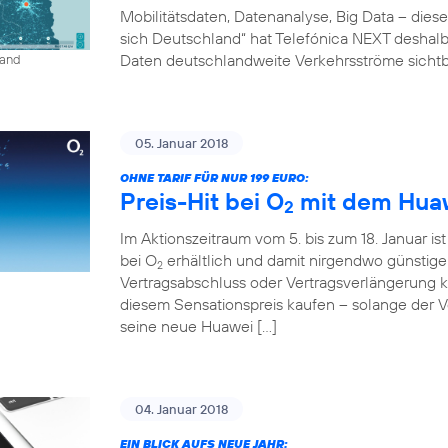
Mobilitätsdaten, Datenanalyse, Big Data – diese
sich Deutschland“ hat Telefónica NEXT deshalb 
Daten deutschlandweite Verkehrsströme sichtb
land
05. Januar 2018
OHNE TARIF FÜR NUR 199 EURO:
Preis-Hit bei O
mit dem Huaw
2
Im Aktionszeitraum vom 5. bis zum 18. Januar is
bei O
erhältlich und damit nirgendwo günstig
2
Vertragsabschluss oder Vertragsverlängerung
diesem Sensationspreis kaufen – solange der Vor
seine neue Huawei […]
04. Januar 2018
EIN BLICK AUFS NEUE JAHR: