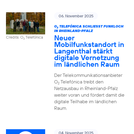
06. November 2025
O
TELEFÓNICA SCHLIESST FUNKLOCH I
2
N RHEINLAND-PFALZ
Neuer
Credits: O
Telefónica
2
Mobilfunkstandort in
Langenthal stärkt
digitale Vernetzung
im ländlichen Raum
Der Telekommunikationsanbieter
O
Telefónica treibt den
2
Netzausbau in Rheinland-Pfalz
weiter voran und fördert damit die
digitale Teilhabe im ländlichen
Raum.
04. November 2025