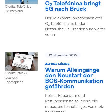
O
Telefónica bringt
2
Credits: Telefónica
5G nach Brück
Deutschland
Der Telekommunikationsanbieter
O
Telefónica treibt den
2
Netzausbau in Brandenburg weiter
voran
12. November 2025
ALFONS LÖSING
Warum Alleingänge
Credits: istock /
den Neustart der
juststock,
BOS-Kommunikation
Tagesspiegel
gefährden
Polizei, Feuerwehr und
Rettungsdienste sollen sie ein
neues, breitbandfähiges Funknetz