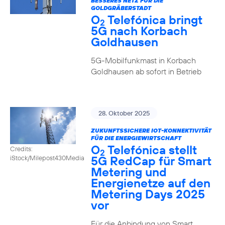
BESSERES NETZ FÜR DIE
GOLDGRÄBERSTADT
O
Telefónica bringt
2
5G nach Korbach
Goldhausen
5G-Mobilfunkmast in Korbach
Goldhausen ab sofort in Betrieb
28. Oktober 2025
ZUKUNFTSSICHERE IOT-KONNEKTIVITÄT
FÜR DIE ENERGIEWIRTSCHAFT
O
Telefónica stellt
Credits:
2
5G RedCap für Smart
iStock/Milepost430Media
Metering und
Energienetze auf den
Metering Days 2025
vor
Für die Anbindung von Smart