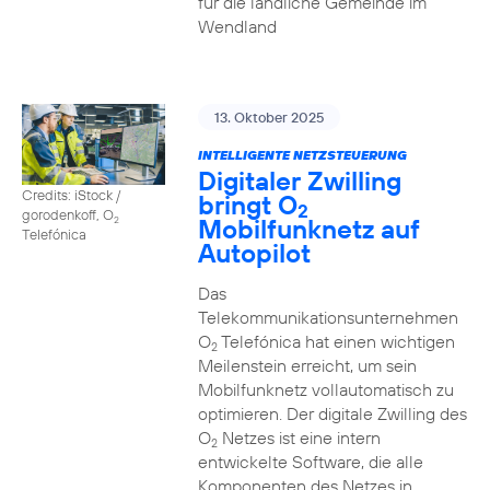
für die ländliche Gemeinde im
Wendland
13. Oktober 2025
INTELLIGENTE NETZSTEUERUNG
Digitaler Zwilling
Credits: iStock /
bringt O
2
gorodenkoff, O
Mobilfunknetz auf
2
Telefónica
Autopilot
Das
Telekommunikationsunternehmen
O
Telefónica hat einen wichtigen
2
Meilenstein erreicht, um sein
Mobilfunknetz vollautomatisch zu
optimieren. Der digitale Zwilling des
O
Netzes ist eine intern
2
entwickelte Software, die alle
Komponenten des Netzes in