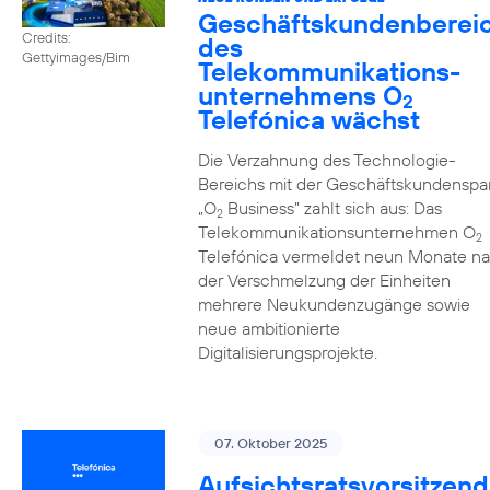
Geschäftskundenberei
Credits:
des
Gettyimages/Bim
Telekommunikations­
unternehmens O
2
Telefónica wächst
Die Verzahnung des Technologie-
Bereichs mit der Geschäftskundenspa
„O
Business” zahlt sich aus: Das
2
Telekommunikationsunternehmen O
2
Telefónica vermeldet neun Monate n
der Verschmelzung der Einheiten
mehrere Neukundenzugänge sowie
neue ambitionierte
Digitalisierungsprojekte.
07. Oktober 2025
Aufsichtsratsvorsitzend