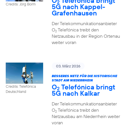
O
Telefónica bringt
2
Credits: Jörg Borm
5G nach Kappel-
Grafenhausen
Der Telekommunikationsanbieter
O
Telefónica treibt den
2
Netzausbau in der Region Ortenau
weiter voran
03. März 2026
BESSERES NETZ FÜR DIE HISTORISCHE
STADT AM NIEDERRHEIN
O
Telefónica bringt
Credits: Telefónica
2
5G nach Kalkar
Deutschland
Der Telekommunikationsanbieter
O
Telefónica treibt den
2
Netzausbau am Niederrhein weiter
voran