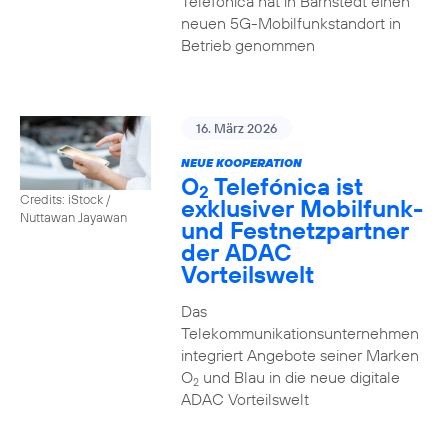
Telefónica hat in Barnstedt einen
neuen 5G-Mobilfunkstandort in
Betrieb genommen
16. März 2026
NEUE KOOPERATION
O
Telefónica ist
2
Credits: iStock /
exklusiver Mobilfunk-
Nuttawan Jayawan
und Festnetzpartner
der ADAC
Vorteilswelt
Das
Telekommunikationsunternehmen
integriert Angebote seiner Marken
O
und Blau in die neue digitale
2
ADAC Vorteilswelt