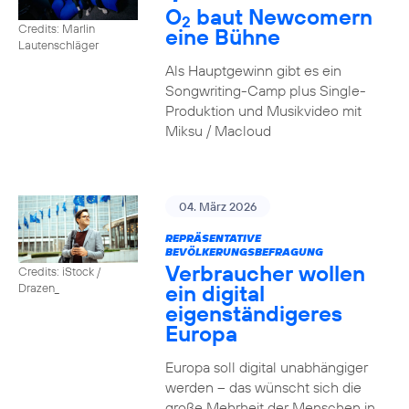
O
baut Newcomern
2
Credits: Marlin
eine Bühne
Lautenschläger
Als Hauptgewinn gibt es ein
Songwriting-Camp plus Single-
Produktion und Musikvideo mit
Miksu / Macloud
04. März 2026
REPRÄSENTATIVE
BEVÖLKERUNGSBEFRAGUNG
Verbraucher wollen
Credits: iStock /
ein digital
Drazen_
eigenständigeres
Europa
Europa soll digital unabhängiger
werden – das wünscht sich die
große Mehrheit der Menschen in