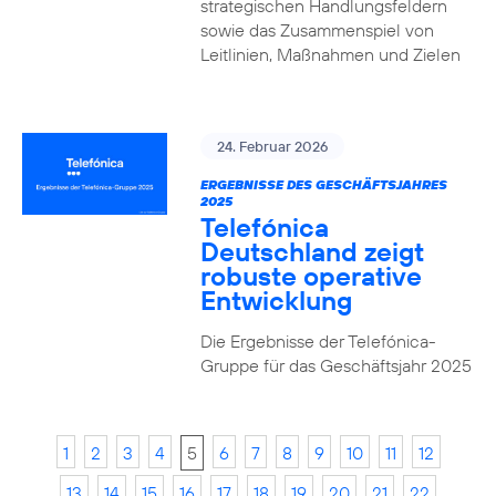
strategischen Handlungsfeldern
sowie das Zusammenspiel von
Leitlinien, Maßnahmen und Zielen
24. Februar 2026
ERGEBNISSE DES GESCHÄFTSJAHRES
2025
Telefónica
Deutschland zeigt
robuste operative
Entwicklung
Die Ergebnisse der Telefónica-
Gruppe für das Geschäftsjahr 2025
1
2
3
4
5
6
7
8
9
10
11
12
13
14
15
16
17
18
19
20
21
22