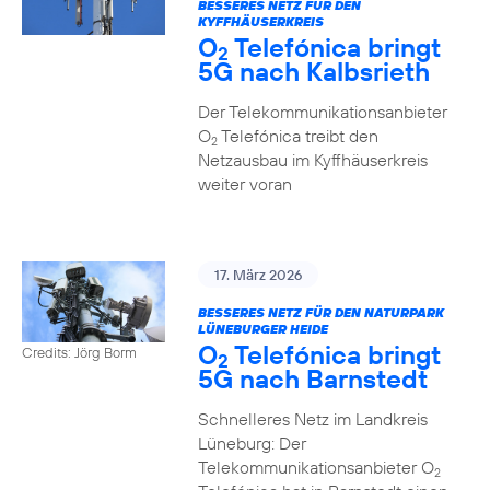
BESSERES NETZ FÜR DEN
KYFFHÄUSERKREIS
O
Telefónica bringt
2
5G nach Kalbsrieth
Der Telekommunikationsanbieter
O
Telefónica treibt den
2
Netzausbau im Kyffhäuserkreis
weiter voran
17. März 2026
BESSERES NETZ FÜR DEN NATURPARK
LÜNEBURGER HEIDE
O
Telefónica bringt
Credits: Jörg Borm
2
5G nach Barnstedt
Schnelleres Netz im Landkreis
Lüneburg: Der
Telekommunikationsanbieter O
2