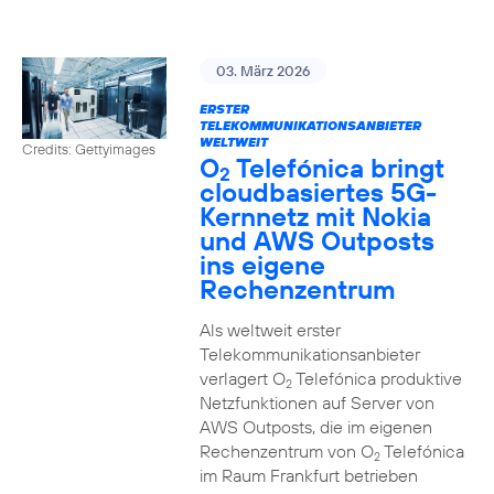
03. März 2026
ERSTER
TELEKOMMUNIKATIONSANBIETER
WELTWEIT
Credits: Gettyimages
O
Telefónica bringt
2
cloudbasiertes 5G-
Kernnetz mit Nokia
und AWS Outposts
ins eigene
Rechenzentrum
Als weltweit erster
Telekommunikationsanbieter
verlagert O
Telefónica produktive
2
Netzfunktionen auf Server von
AWS Outposts, die im eigenen
Rechenzentrum von O
Telefónica
2
im Raum Frankfurt betrieben