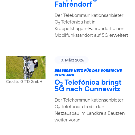
Fahrendorf
Der Telekommunikationsanbieter
O
Telefónica hat in
2
Kröppelshagen-Fahrendorf einen
Mobilfunkstandort auf 5G erweitert
10. März 2026
BESSERES NETZ FÜR DAS SORBISCHE
KERNLAND
O
Telefónica bringt
Credits: GfTD GmbH
2
5G nach Cunnewitz
Der Telekommunikationsanbieter
O
Telefónica treibt den
2
Netzausbau im Landkreis Bautzen
weiter voran