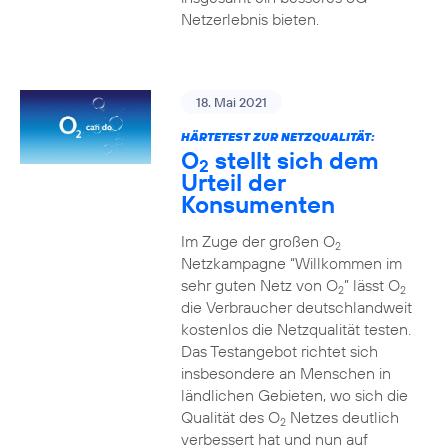
Netzerlebnis bieten.
18. Mai 2021
HÄRTETEST ZUR NETZQUALITÄT:
O
stellt sich dem
2
Urteil der
Konsumenten
Im Zuge der großen O
2
Netzkampagne “Willkommen im
sehr guten Netz von O
” lässt O
2
2
die Verbraucher deutschlandweit
kostenlos die Netzqualität testen.
Das Testangebot richtet sich
insbesondere an Menschen in
ländlichen Gebieten, wo sich die
Qualität des O
Netzes deutlich
2
verbessert hat und nun auf