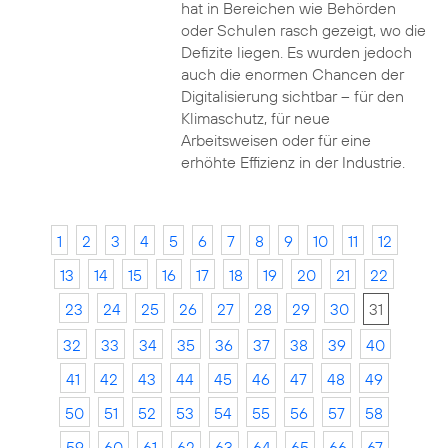
hat in Bereichen wie Behörden
oder Schulen rasch gezeigt, wo die
Defizite liegen. Es wurden jedoch
auch die enormen Chancen der
Digitalisierung sichtbar – für den
Klimaschutz, für neue
Arbeitsweisen oder für eine
erhöhte Effizienz in der Industrie.
1
2
3
4
5
6
7
8
9
10
11
12
13
14
15
16
17
18
19
20
21
22
23
24
25
26
27
28
29
30
31
32
33
34
35
36
37
38
39
40
41
42
43
44
45
46
47
48
49
50
51
52
53
54
55
56
57
58
59
60
61
62
63
64
65
66
67