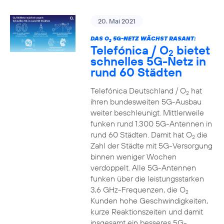
20. Mai 2021
DAS O
5G-NETZ WÄCHST RASANT:
2
Telefónica / O
bietet
2
schnelles 5G-Netz in
rund 60 Städten
Telefónica Deutschland / O
hat
2
ihren bundesweiten 5G-Ausbau
weiter beschleunigt. Mittlerweile
funken rund 1.300 5G-Antennen in
rund 60 Städten. Damit hat O
die
2
Zahl der Städte mit 5G-Versorgung
binnen weniger Wochen
verdoppelt. Alle 5G-Antennen
funken über die leistungsstarken
3,6 GHz-Frequenzen, die O
2
Kunden hohe Geschwindigkeiten,
kurze Reaktionszeiten und damit
insgesamt ein besseres 5G-