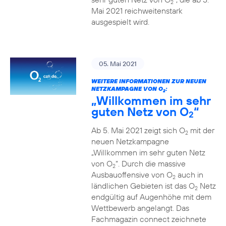
2
Mai 2021 reichweitenstark
ausgespielt wird.
05. Mai 2021
WEITERE INFORMATIONEN ZUR NEUEN
NETZKAMPAGNE VON O
:
2
„Willkommen im sehr
guten Netz von O
“
2
Ab 5. Mai 2021 zeigt sich O
mit der
2
neuen Netzkampagne
„Willkommen im sehr guten Netz
von O
“. Durch die massive
2
Ausbauoffensive von O
auch in
2
ländlichen Gebieten ist das O
Netz
2
endgültig auf Augenhöhe mit dem
Wettbewerb angelangt. Das
Fachmagazin connect zeichnete