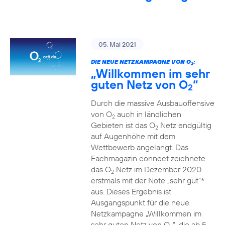
05. Mai 2021
DIE NEUE NETZKAMPAGNE VON O
:
2
„Willkommen im sehr
guten Netz von O
“
2
Durch die massive Ausbauoffensive
von O
auch in ländlichen
2
Gebieten ist das O
Netz endgültig
2
auf Augenhöhe mit dem
Wettbewerb angelangt. Das
Fachmagazin connect zeichnete
das O
Netz im Dezember 2020
2
erstmals mit der Note „sehr gut“*
aus. Dieses Ergebnis ist
Ausgangspunkt für die neue
Netzkampagne „Willkommen im
sehr guten Netz von O
“, die ab 5.