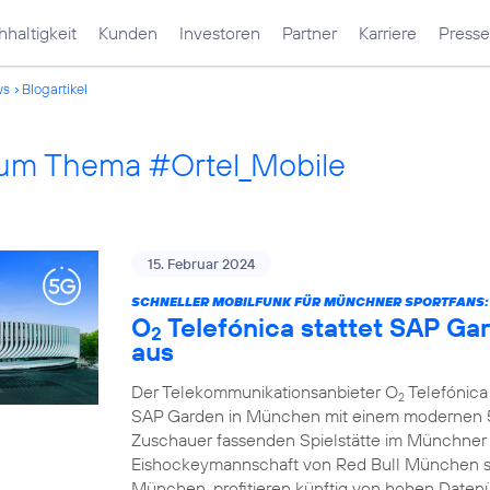
haltigkeit
Kunden
Investoren
Partner
Karriere
Presse
ws
Blogartikel
 zum Thema #Ortel_Mobile
15. Februar 2024
SCHNELLER MOBILFUNK FÜR MÜNCHNER SPORTFANS:
O
Telefónica stattet SAP G
2
aus
Der Telekommunikationsanbieter O
Telefónica 
2
SAP Garden in München mit einem modernen 5G
Zuschauer fassenden Spielstätte im Münchner
Eishockeymannschaft von Red Bull München s
München, profitieren künftig von hohen Daten