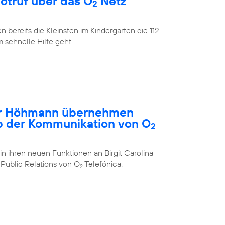
Notruf über das O
Netz
2
bereits die Kleinsten im Kindergarten die 112.
m schnelle Hilfe geht.
ar Höhmann übernehmen
b der Kommunikation von O
2
in ihren neuen Funktionen an Birgit Carolina
Public Relations von O
Telefónica.
2