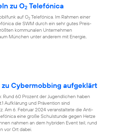
ln zu O
Telefónica
2
bilfunk auf O
Telefónica. Im Rahmen einer
2
fónica die SWM durch ein sehr gutes Preis-
r größten kommunalen Unternehmen
aum München unter anderem mit Energie,
n zu Cybermobbing aufgeklärt
em: Rund 60 Prozent der Jugendlichen haben
1 Aufklärung und Prävention sind
 Am 6. Februar 2024 veranstaltete die Anti-
efónica eine große Schulstunde gegen Hetze
innen nahmen an dem hybriden Event teil; rund
 vor Ort dabei.