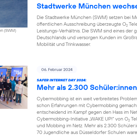
Stadtwerke München wechse
Die Stadtwerke München (SWM) setzen bei Mo
öffentlichen Ausschreibung überzeugte O
Tele
2
Leistungs-Verhältnis. Die SWM sind eines de
hen (SWM)
Deutschlands und versorgen Kunden im Großr
Mobilität und Trinkwasser.
06. Februar 2024
SAFER INTERNET DAY 2024:
Mehr als 2.300 Schüler:inne
Cybermobbing ist ein weit verbreitetes Probl
schon Erfahrungen mit Cybermobbing gemacht.
entscheidend im Kampf gegen den Hass im Netz.
Cybermobbing-Initiative „WAKE UP!“ von O
Tel
2
und Mobbing im Netz. Mehr als 2.300 Schüler:
70 Jugendliche aus Düsseldorfer Schulen waren