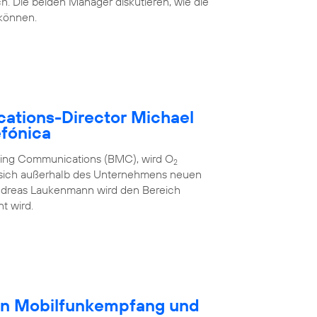
h. Die beiden Manager diskutieren, wie die
 können.
ations-Director Michael
fónica
eting Communications (BMC), wird O
2
 sich außerhalb des Unternehmens neuen
ndreas Laukenmann wird den Bereich
t wird.
en Mobilfunkempfang und