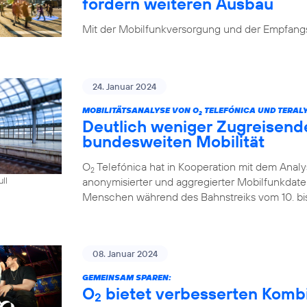
fordern weiteren Ausbau
Mit der Mobilfunkversorgung und der Empfangsq
24. Januar 2024
MOBILITÄTSANALYSE VON O
TELEFÓNICA UND TERALY
2
Deutlich weniger Zugreisend
bundesweiten Mobilität
O
Telefónica hat in Kooperation mit dem Analys
2
anonymisierter und aggregierter Mobilfunkdaten 
ull
Menschen während des Bahnstreiks vom 10. bis 
08. Januar 2024
GEMEINSAM SPAREN:
O
bietet verbesserten Kombi-
2