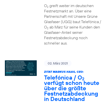
O
greift weiter im deutschen
2
Festnetzmarkt an. Über eine
Partnerschaft mit Unsere Grüne
Glasfaser (UGG) baut Telefónica /
O
ab März für seine Kunden den
2
Glasfaser-Anteil seiner
Festnetzabdeckung noch
schneller aus.
02. März 2021
ZITAT MARKUS HAAS, CEO:
Telefónica / O
2
verfügt schon heute
über die größte
Festnetzabdeckung
in Deutschland