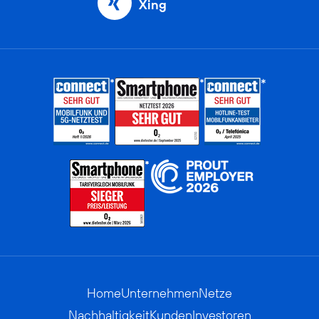
Xing
Home
Unternehmen
Netze
Nachhaltigkeit
Kunden
Investoren