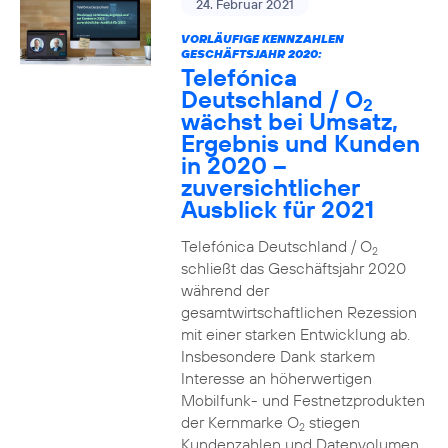
24. Februar 2021
VORLÄUFIGE KENNZAHLEN
GESCHÄFTSJAHR 2020:
Telefónica
Deutschland / O
2
wächst bei Umsatz,
Ergebnis und Kunden
in 2020 –
zuversichtlicher
Ausblick für 2021
Telefónica Deutschland / O
2
schließt das Geschäftsjahr 2020
während der
gesamtwirtschaftlichen Rezession
mit einer starken Entwicklung ab.
Insbesondere Dank starkem
Interesse an höherwertigen
Mobilfunk- und Festnetzprodukten
der Kernmarke O
stiegen
2
Kundenzahlen und Datenvolumen