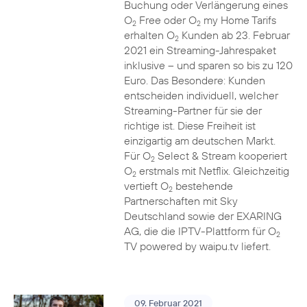
Buchung oder Verlängerung eines
O
Free oder O
my Home Tarifs
2
2
erhalten O
Kunden ab 23. Februar
2
2021 ein Streaming-Jahrespaket
inklusive – und sparen so bis zu 120
Euro. Das Besondere: Kunden
entscheiden individuell, welcher
Streaming-Partner für sie der
richtige ist. Diese Freiheit ist
einzigartig am deutschen Markt.
Für O
Select & Stream kooperiert
2
O
erstmals mit Netflix. Gleichzeitig
2
vertieft O
bestehende
2
Partnerschaften mit Sky
Deutschland sowie der EXARING
AG, die die IPTV-Plattform für O
2
TV powered by waipu.tv liefert.
09. Februar 2021