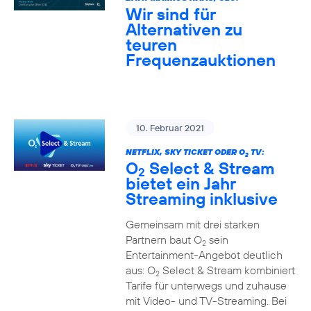
Wir sind für
Alternativen zu
teuren
Frequenzauktionen
10. Februar 2021
NETFLIX, SKY TICKET ODER O
TV:
2
O
Select & Stream
2
bietet ein Jahr
Streaming inklusive
Gemeinsam mit drei starken
Partnern baut O
sein
2
Entertainment-Angebot deutlich
aus: O
Select & Stream kombiniert
2
Tarife für unterwegs und zuhause
mit Video- und TV-Streaming. Bei