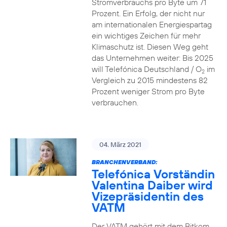
Stromverbrauchs pro Byte um 71
Prozent. Ein Erfolg, der nicht nur
am internationalen Energiespartag
ein wichtiges Zeichen für mehr
Klimaschutz ist. Diesen Weg geht
das Unternehmen weiter: Bis 2025
will Telefónica Deutschland / O
im
2
Vergleich zu 2015 mindestens 82
Prozent weniger Strom pro Byte
verbrauchen.
04. März 2021
BRANCHENVERBAND:
Telefónica Vorständin
Valentina Daiber wird
Vizepräsidentin des
VATM
Der VATM gehört mit dem Bitkom