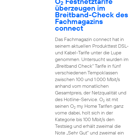
O
Festnetztarife
2
überzeugen im
Breitband-Check des
Fachmagazins
connect
Das Fachmagazin connect hat in
seinem aktuellen Produkttest DSL-
und Kabel-Tarife unter die Lupe
genommen. Untersucht wurden im
„Breitband Check“ Tarife in fünf
verschiedenen Tempoklassen
zwischen 100 und 1.000 Mbit/s
anhand vom monatlichen
Gesamtpreis, der Netzqualität und
des Hotline-Service. O
ist mit
2
seinen O
my Home Tarifen ganz
2
vorne dabei, holt sich in der
Kategorie bis 100 Mbit/s den
Testsieg und erhält zweimal die
Note „Sehr Gut“ und zweimal ein