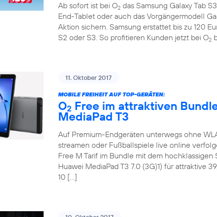
Ab sofort ist bei O
das Samsung Galaxy Tab S3 
2
End-Tablet oder auch das Vorgängermodell Ga
Aktion sichern. Samsung erstattet bis zu 120 E
S2 oder S3. So profitieren Kunden jetzt bei O
b
2
11. Oktober 2017
MOBILE FREIHEIT AUF TOP-GERÄTEN:
O
Free im attraktiven Bundl
2
MediaPad T3
Auf Premium-Endgeräten unterwegs ohne WLAN 
streamen oder Fußballspiele live online verfol
Free M Tarif im Bundle mit dem hochklassige
Huawei MediaPad T3 7.0 (3G)1) für attraktive 3
10 […]
10. Oktober 2017