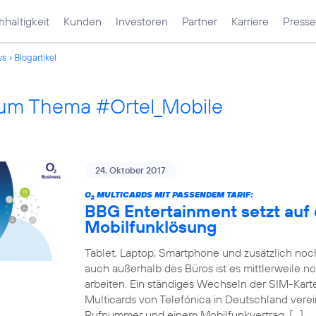
haltigkeit
Kunden
Investoren
Partner
Karriere
Presse
ws
Blogartikel
 zum Thema #Ortel_Mobile
24. Oktober 2017
O
MULTICARDS MIT PASSENDEM TARIF:
2
BBG Entertainment setzt auf 
Mobilfunklösung
Tablet, Laptop, Smartphone und zusätzlich no
auch außerhalb des Büros ist es mittlerweile n
arbeiten. Ein ständiges Wechseln der SIM-Karte
Multicards von Telefónica in Deutschland verei
Rufnummer und einem Mobilfunkvertrag. […]