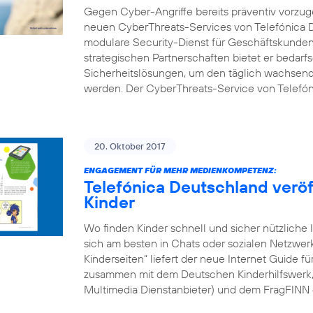
Gegen Cyber-Angriffe bereits präventiv vorzuge
neuen CyberThreats-Services von Telefónica D
modulare Security-Dienst für Geschäftskunden 
strategischen Partnerschaften bietet er bedarf
Sicherheitslösungen, um den täglich wachsend
werden. Der CyberThreats-Service von Telefón
20. Oktober 2017
ENGAGEMENT FÜR MEHR MEDIENKOMPETENZ:
Telefónica Deutschland veröff
Kinder
Wo finden Kinder schnell und sicher nützliche 
sich am besten in Chats oder sozialen Netzwe
Kinderseiten“ liefert der neue Internet Guide f
zusammen mit dem Deutschen Kinderhilfswerk, d
Multimedia Dienstanbieter) und dem FragFINN 