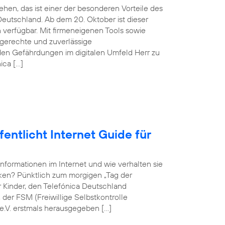
hen, das ist einer der besonderen Vorteile des
eutschland. Ab dem 20. Oktober ist dieser
verfügbar. Mit firmeneigenen Tools sowie
sgerechte und zuverlässige
en Gefährdungen im digitalen Umfeld Herr zu
ica […]
entlicht Internet Guide für
Informationen im Internet und wie verhalten sie
rken? Pünktlich zum morgigen „Tag der
ür Kinder, den Telefónica Deutschland
er FSM (Freiwillige Selbstkontrolle
e.V. erstmals herausgegeben […]