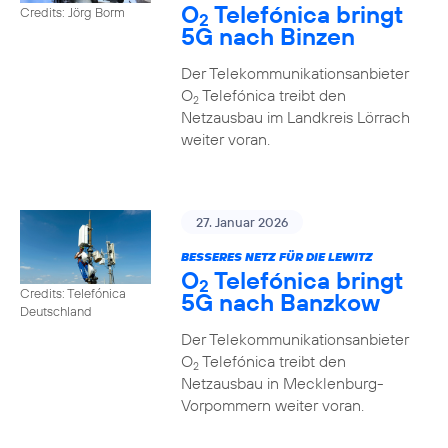
O
Telefónica bringt
Credits: Jörg Borm
2
5G nach Binzen
Der Telekommunikationsanbieter
O
Telefónica treibt den
2
Netzausbau im Landkreis Lörrach
weiter voran.
27. Januar 2026
BESSERES NETZ FÜR DIE LEWITZ
O
Telefónica bringt
2
Credits: Telefónica
5G nach Banzkow
Deutschland
Der Telekommunikationsanbieter
O
Telefónica treibt den
2
Netzausbau in Mecklenburg-
Vorpommern weiter voran.