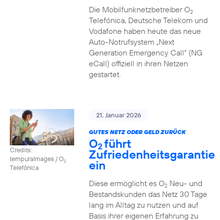
Die Mobilfunknetzbetreiber O
2
Telefónica, Deutsche Telekom und
Vodafone haben heute das neue
Auto-Notrufsystem „Next
Generation Emergency Call“ (NG
eCall) offiziell in ihren Netzen
gestartet.
21. Januar 2026
GUTES NETZ ODER GELD ZURÜCK
O
führt
2
Credits:
Zufriedenheitsgarantie
tempuraImages / O
ein
2
Telefónica
Diese ermöglicht es O
Neu- und
2
Bestandskunden das Netz 30 Tage
lang im Alltag zu nutzen und auf
Basis ihrer eigenen Erfahrung zu