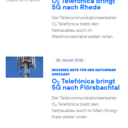
O
Telefónica bringt
2
5G nach Rhede
Der Telekommunikationsanbieter
O
Telefónica treibt den
2
Netzausbau auch im
Westmünsterland weiter voran.
20. Januar 2026
BESSERES NETZ FÜR DEN NATURPARK
SPESSART
O
Telefónica bringt
2
5G nach Flörsbachtal
Der Telekommunikationsanbieter
O
Telefónica treibt den
2
Netzausbau auch im Main-Kinzig-
Kreis weiter voran.