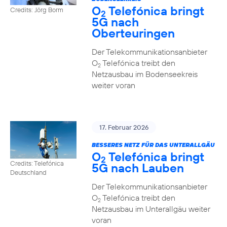
O
Telefónica bringt
Credits: Jörg Borm
2
5G nach
Oberteuringen
Der Telekommunikationsanbieter
O
Telefónica treibt den
2
Netzausbau im Bodenseekreis
weiter voran
17. Februar 2026
BESSERES NETZ FÜR DAS UNTERALLGÄU
O
Telefónica bringt
2
Credits: Telefónica
5G nach Lauben
Deutschland
Der Telekommunikationsanbieter
O
Telefónica treibt den
2
Netzausbau im Unterallgäu weiter
voran