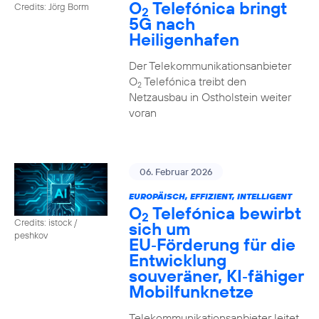
O
Telefónica bringt
Credits: Jörg Borm
2
5G nach
Heiligenhafen
Der Telekommunikationsanbieter
O
Telefónica treibt den
2
Netzausbau in Ostholstein weiter
voran
06. Februar 2026
EUROPÄISCH, EFFIZIENT, INTELLIGENT
O
Telefónica bewirbt
2
Credits: istock /
sich um
peshkov
EU‑Förderung für die
Entwicklung
souveräner, KI‑fähiger
Mobilfunknetze
Telekommunikationsanbieter leitet