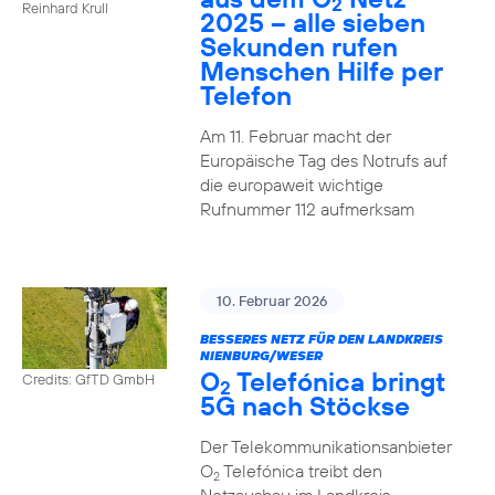
2
Reinhard Krull
2025 – alle sieben
Sekunden rufen
Menschen Hilfe per
Telefon
Am 11. Februar macht der
Europäische Tag des Notrufs auf
die europaweit wichtige
Rufnummer 112 aufmerksam
10. Februar 2026
BESSERES NETZ FÜR DEN LANDKREIS
NIENBURG/WESER
O
Telefónica bringt
Credits: GfTD GmbH
2
5G nach Stöckse
Der Telekommunikationsanbieter
O
Telefónica treibt den
2