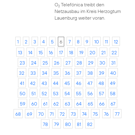
O
Telefónica treibt den
2
Netzausbau im Kreis Herzogtum
Lauenburg weiter voran.
1
2
3
4
5
6
7
8
9
10
11
12
13
14
15
16
17
18
19
20
21
22
23
24
25
26
27
28
29
30
31
32
33
34
35
36
37
38
39
40
41
42
43
44
45
46
47
48
49
50
51
52
53
54
55
56
57
58
59
60
61
62
63
64
65
66
67
68
69
70
71
72
73
74
75
76
77
78
79
80
81
82