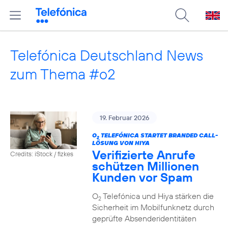
Telefónica Deutschland News
zum Thema #o2
19. Februar 2026
O
TELEFÓNICA STARTET BRANDED CALL-
2
LÖSUNG VON HIYA
Verifizierte Anrufe
Credits: iStock / fizkes
schützen Millionen
Kunden vor Spam
O
Telefónica und Hiya stärken die
2
Sicherheit im Mobilfunknetz durch
geprüfte Absenderidentitäten