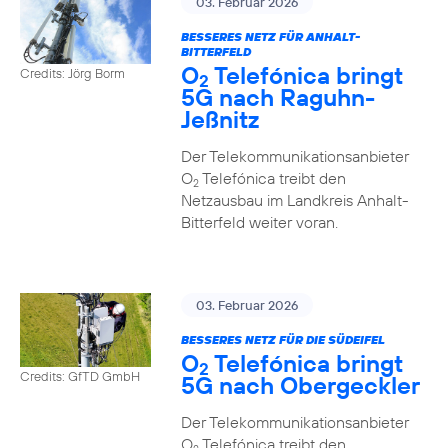
03. Februar 2026
BESSERES NETZ FÜR ANHALT-
BITTERFELD
O
Telefónica bringt
Credits: Jörg Borm
2
5G nach Raguhn-
Jeßnitz
Der Telekommunikationsanbieter
O
Telefónica treibt den
2
Netzausbau im Landkreis Anhalt-
Bitterfeld weiter voran.
03. Februar 2026
BESSERES NETZ FÜR DIE SÜDEIFEL
O
Telefónica bringt
2
Credits: GfTD GmbH
5G nach Obergeckler
Der Telekommunikationsanbieter
O
Telefónica treibt den