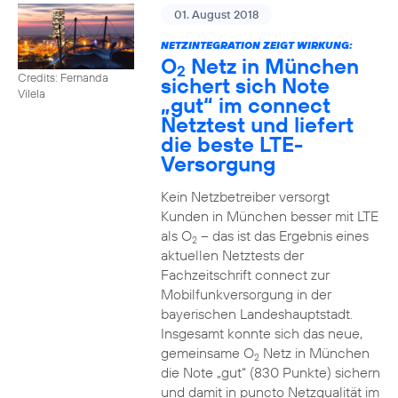
01. August 2018
NETZINTEGRATION ZEIGT WIRKUNG:
O
Netz in München
2
Credits: Fernanda
sichert sich Note
Vilela
„gut“ im connect
Netztest und liefert
die beste LTE-
Versorgung
Kein Netzbetreiber versorgt
Kunden in München besser mit LTE
als O
– das ist das Ergebnis eines
2
aktuellen Netztests der
Fachzeitschrift connect zur
Mobilfunkversorgung in der
bayerischen Landeshauptstadt.
Insgesamt konnte sich das neue,
gemeinsame O
Netz in München
2
die Note „gut“ (830 Punkte) sichern
und damit in puncto Netzqualität im