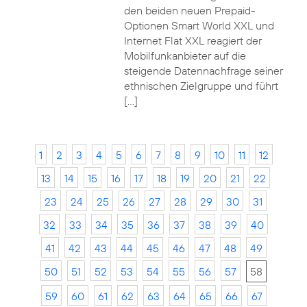
den beiden neuen Prepaid-
Optionen Smart World XXL und
Internet Flat XXL reagiert der
Mobilfunkanbieter auf die
steigende Datennachfrage seiner
ethnischen Zielgruppe und führt
[…]
1
2
3
4
5
6
7
8
9
10
11
12
13
14
15
16
17
18
19
20
21
22
23
24
25
26
27
28
29
30
31
32
33
34
35
36
37
38
39
40
41
42
43
44
45
46
47
48
49
50
51
52
53
54
55
56
57
58
59
60
61
62
63
64
65
66
67