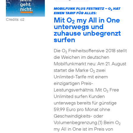
MOBILFUNK PLUS FESTNETZ – O
HAT
2
EINEN TARIF FÜR ALLES:
Mit O
my All in One
Credits: o2
2
unterwegs und
zuhause unbegrenzt
surfen
Die O
Freiheitsoffensive 2018 stellt
2
die Weichen im deutschen
Mobilfunkmarkt neu: Am 21. August
startet die Marke O
zwei
2
Unlimited-Tarife mit einem
einzigartigen Preis-
Leistungsverhältnis. Mit O
Free
2
Unlimited surfen Kunden
unterwegs bereits für günstige
59,99 Euro pro Monat ohne
Geschwindigkeits- oder
Volumenbegrenzung.(1) Beim O
2
my All in One ist im Preis von