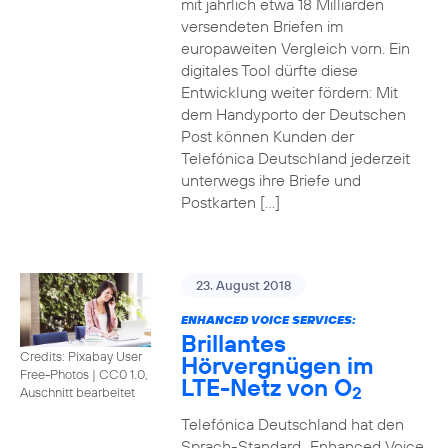
mit jährlich etwa 18 Milliarden
versendeten Briefen im
europaweiten Vergleich vorn. Ein
digitales Tool dürfte diese
Entwicklung weiter fördern: Mit
dem Handyporto der Deutschen
Post können Kunden der
Telefónica Deutschland jederzeit
unterwegs ihre Briefe und
Postkarten […]
23. August 2018
ENHANCED VOICE SERVICES:
Brillantes
Credits: Pixabay User
Hörvergnügen im
Free-Photos
|
CC0 1.0,
LTE-Netz von O
2
Auschnitt bearbeitet
Telefónica Deutschland hat den
Sprach-Standard „Enhanced Voice