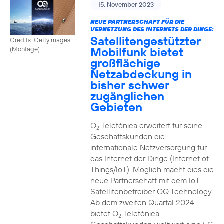
15. November 2023
NEUE PARTNERSCHAFT FÜR DIE
VERNETZUNG DES INTERNETS DER DINGE:
Satellitengestützter
Credits: Gettyimages
Mobilfunk bietet
(Montage)
großflächige
Netzabdeckung in
bisher schwer
zugänglichen
Gebieten
O
Telefónica erweitert für seine
2
Geschäftskunden die
internationale Netzversorgung für
das Internet der Dinge (Internet of
Things/IoT). Möglich macht dies die
neue Partnerschaft mit dem IoT-
Satellitenbetreiber OQ Technology.
Ab dem zweiten Quartal 2024
bietet O
Telefónica
2