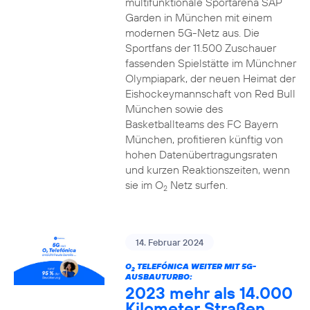
multifunktionale Sportarena SAP
Garden in München mit einem
modernen 5G-Netz aus. Die
Sportfans der 11.500 Zuschauer
fassenden Spielstätte im Münchner
Olympiapark, der neuen Heimat der
Eishockeymannschaft von Red Bull
München sowie des
Basketballteams des FC Bayern
München, profitieren künftig von
hohen Datenübertragungsraten
und kurzen Reaktionszeiten, wenn
sie im O
Netz surfen.
2
14. Februar 2024
O
TELEFÓNICA WEITER MIT 5G-
2
AUSBAUTURBO:
2023 mehr als 14.000
Kilometer Straßen