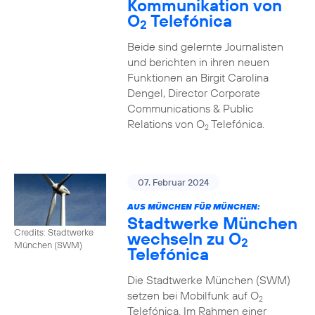
Kommunikation von
O
Telefónica
2
Beide sind gelernte Journalisten
und berichten in ihren neuen
Funktionen an Birgit Carolina
Dengel, Director Corporate
Communications & Public
Relations von O
Telefónica.
2
07. Februar 2024
AUS MÜNCHEN FÜR MÜNCHEN:
Stadtwerke München
Credits: Stadtwerke
wechseln zu O
2
München (SWM)
Telefónica
Die Stadtwerke München (SWM)
setzen bei Mobilfunk auf O
2
Telefónica. Im Rahmen einer