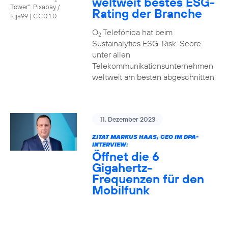
weltweit bestes ESG-
Tower": Pixabay /
Rating der Branche
fcja99
|
CC0 1.0
O
Telefónica hat beim
2
Sustainalytics ESG-Risk-Score
unter allen
Telekommunikationsunternehmen
weltweit am besten abgeschnitten.
11. Dezember 2023
ZITAT MARKUS HAAS, CEO IM DPA-
INTERVIEW:
Öffnet die 6
Gigahertz-
Frequenzen für den
Mobilfunk