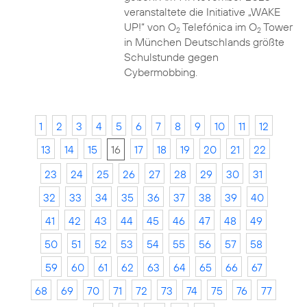
veranstaltete die Initiative „WAKE
UP!“ von O
Telefónica im O
Tower
2
2
in München Deutschlands größte
Schulstunde gegen
Cybermobbing.
1
2
3
4
5
6
7
8
9
10
11
12
13
14
15
16
17
18
19
20
21
22
23
24
25
26
27
28
29
30
31
32
33
34
35
36
37
38
39
40
41
42
43
44
45
46
47
48
49
50
51
52
53
54
55
56
57
58
59
60
61
62
63
64
65
66
67
68
69
70
71
72
73
74
75
76
77