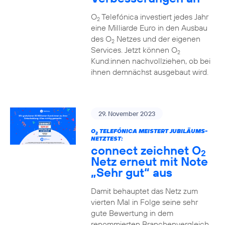
O
Telefónica investiert jedes Jahr
2
eine Milliarde Euro in den Ausbau
des O
Netzes und der eigenen
2
Services. Jetzt können O
2
Kund:innen nachvollziehen, ob bei
ihnen demnächst ausgebaut wird.
29. November 2023
O
TELEFÓNICA MEISTERT JUBILÄUMS-
2
NETZTEST:
connect zeichnet O
2
Netz erneut mit Note
„Sehr gut“ aus
Damit behauptet das Netz zum
vierten Mal in Folge seine sehr
gute Bewertung in dem
renommierten Branchenvergleich.