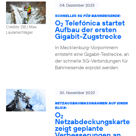
04. Dezember 2023
SCHNELLES 5G FÜR BAHNREISENDE:
O
Telefónica startet
2
Credits: DB / Max
Aufbau der ersten
Lautenschläger
Gigabit-Zugstrecke
In Mecklenburg-Vorpommern
entsteht eine Gigabit-Testrecke, an
der schnelle 5G-Verbindungen für
Bahnreisende erprobt werden.
30. November 2023
NETZAUSBAUMASSNAHMEN AUF EINEN K
LICK:
O
2
Netzabdeckungskarte
zeigt geplante
Verbesserungen an