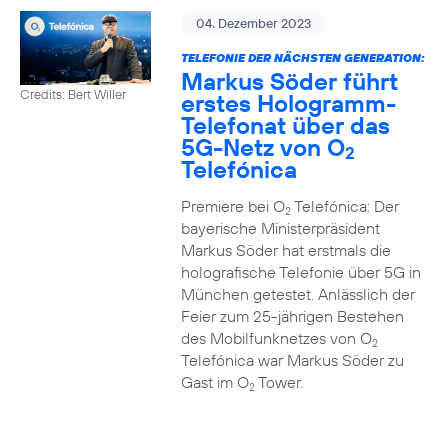
04. Dezember 2023
TELEFONIE DER NÄCHSTEN GENERATION:
Markus Söder führt
Credits: Bert Willer
erstes Hologramm-
Telefonat über das
5G-Netz von O
2
Telefónica
Premiere bei O
Telefónica: Der
2
bayerische Ministerpräsident
Markus Söder hat erstmals die
holografische Telefonie über 5G in
München getestet. Anlässlich der
Feier zum 25-jährigen Bestehen
des Mobilfunknetzes von O
2
Telefónica war Markus Söder zu
Gast im O
Tower.
2