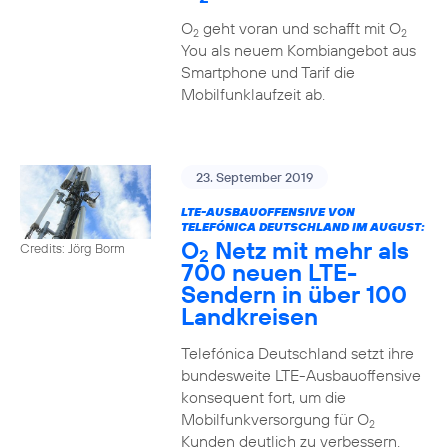
O
geht voran und schafft mit O
2
2
You als neuem Kombiangebot aus
Smartphone und Tarif die
Mobilfunklaufzeit ab.
23. September 2019
LTE-AUSBAUOFFENSIVE VON
TELEFÓNICA DEUTSCHLAND IM AUGUST:
O
Netz mit mehr als
Credits: Jörg Borm
2
700 neuen LTE-
Sendern in über 100
Landkreisen
Telefónica Deutschland setzt ihre
bundesweite LTE-Ausbauoffensive
konsequent fort, um die
Mobilfunkversorgung für O
2
Kunden deutlich zu verbessern.