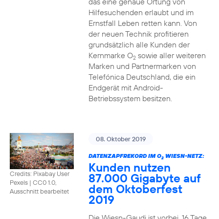
das eine genaue Ortung von
Hilfesuchenden erlaubt und im
Ernstfall Leben retten kann. Von
der neuen Technik profitieren
grundsätzlich alle Kunden der
Kernmarke O
sowie aller weiteren
2
Marken und Partnermarken von
Telefónica Deutschland, die ein
Endgerät mit Android-
Betriebssystem besitzen.
08. Oktober 2019
DATENZAPFREKORD IM O
WIESN-NETZ:
2
Kunden nutzen
Credits: Pixabay User
87.000 Gigabyte auf
Pexels
|
CC0 1.0,
dem Oktoberfest
Ausschnitt bearbeitet
2019
Die Wiesn-Gaudi ist vorbei. 16 Tage