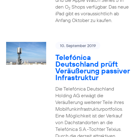
und die Apple Watch Series 5 in
den O
Shops verfügbar. Das neue
2
iPad gibt es voraussichtlich ab
Anfang Oktober zu kaufen.
10. September 2019
Telefónica
Deutschland prüft
Veräußerung passiver
Infrastruktur
Die Telefónica Deutschland
Holding AG erwägt die
Veräußerung weiterer Teile ihres
Mobilfunkinfrastrukturportfolios.
Eine Möglichkeit ist der Verkauf
von Dachstandorten an die
Telefónica S.A.-Tochter Telxius.
Durch die derzeit attraktiven