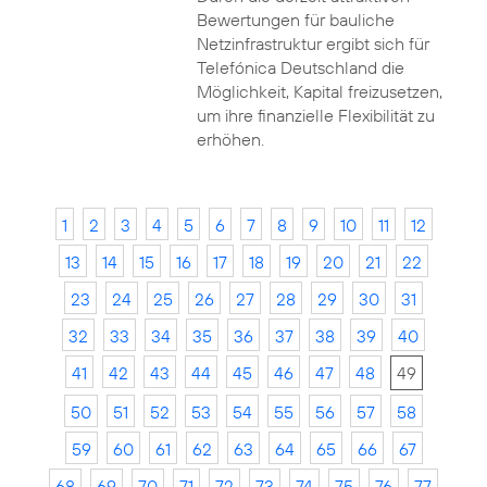
Bewertungen für bauliche
Netzinfrastruktur ergibt sich für
Telefónica Deutschland die
Möglichkeit, Kapital freizusetzen,
um ihre finanzielle Flexibilität zu
erhöhen.
1
2
3
4
5
6
7
8
9
10
11
12
13
14
15
16
17
18
19
20
21
22
23
24
25
26
27
28
29
30
31
32
33
34
35
36
37
38
39
40
41
42
43
44
45
46
47
48
49
50
51
52
53
54
55
56
57
58
59
60
61
62
63
64
65
66
67
68
69
70
71
72
73
74
75
76
77