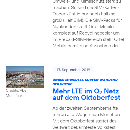
Umwelt- und Klimaschutz stark zu
machen. So sind die SIM-Karten-
Träger künftig nur noch halb so
groß (Half SIM). Die SIM-Packs für
Neukunden stellt Ortel Mobile
komplett auf Recyclingpapier um.
Im Prepaid-SIM-Bereich stellt Ortel
Mobile damit eine Ausnahme dar.
17. September 2019
UNBESCHWERTES SURFEN WÄHREND
DER WIESN:
Mehr LTE im O
Netz
Credits: Abel
2
auf dem Oktoberfest
Mobilfunk
Ab der zweiten Septemberhälfte
führen alle Wege nach München:
Mit dem Oktoberfest startet das
weltweit bekannteste Volksfest