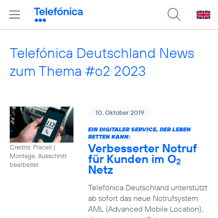
Telefónica Deutschland News
zum Thema #o2 2023
10. Oktober 2019
EIN DIGITALER SERVICE, DER LEBEN
RETTEN KANN:
Verbesserter Notruf
Credits: Placeit
|
für Kunden im O
Montage, Ausschnitt
2
bearbeitet
Netz
Telefónica Deutschland unterstützt
ab sofort das neue Notrufsystem
AML (Advanced Mobile Location),