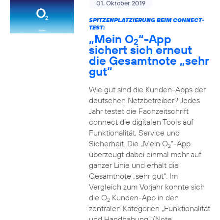
01. Oktober 2019
SPITZENPLATZIERUNG BEIM CONNECT-
TEST:
„Mein O
“-App
2
sichert sich erneut
die Gesamtnote „sehr
gut“
Wie gut sind die Kunden-Apps der
deutschen Netzbetreiber? Jedes
Jahr testet die Fachzeitschrift
connect die digitalen Tools auf
Funktionalität, Service und
Sicherheit. Die „Mein O
“-App
2
überzeugt dabei einmal mehr auf
ganzer Linie und erhält die
Gesamtnote „sehr gut“. Im
Vergleich zum Vorjahr konnte sich
die O
Kunden-App in den
2
zentralen Kategorien „Funktionalität
und Handhabung“ (Note