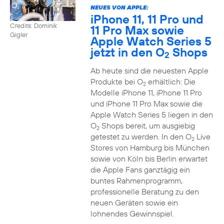
NEUES VON APPLE:
iPhone 11, 11 Pro und
Credits: Dominik
11 Pro Max sowie
Gigler
Apple Watch Series 5
jetzt in den O
Shops
2
Ab heute sind die neuesten Apple
Produkte bei O
erhältlich: Die
2
Modelle iPhone 11, iPhone 11 Pro
und iPhone 11 Pro Max sowie die
Apple Watch Series 5 liegen in den
O
Shops bereit, um ausgiebig
2
getestet zu werden. In den O
Live
2
Stores von Hamburg bis München
sowie von Köln bis Berlin erwartet
die Apple Fans ganztägig ein
buntes Rahmenprogramm,
professionelle Beratung zu den
neuen Geräten sowie ein
lohnendes Gewinnspiel.