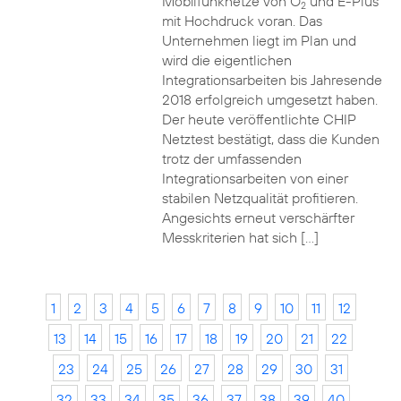
Mobilfunknetze von O
und E-Plus
2
mit Hochdruck voran. Das
Unternehmen liegt im Plan und
wird die eigentlichen
Integrationsarbeiten bis Jahresende
2018 erfolgreich umgesetzt haben.
Der heute veröffentlichte CHIP
Netztest bestätigt, dass die Kunden
trotz der umfassenden
Integrationsarbeiten von einer
stabilen Netzqualität profitieren.
Angesichts erneut verschärfter
Messkriterien hat sich […]
1
2
3
4
5
6
7
8
9
10
11
12
13
14
15
16
17
18
19
20
21
22
23
24
25
26
27
28
29
30
31
32
33
34
35
36
37
38
39
40