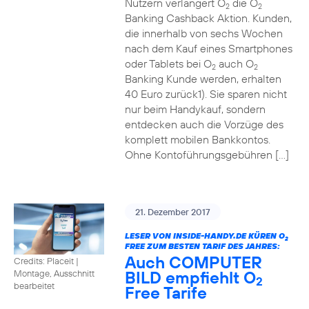
Nutzern verlängert O
die O
2
2
Banking Cashback Aktion. Kunden,
die innerhalb von sechs Wochen
nach dem Kauf eines Smartphones
oder Tablets bei O
auch O
2
2
Banking Kunde werden, erhalten
40 Euro zurück1). Sie sparen nicht
nur beim Handykauf, sondern
entdecken auch die Vorzüge des
komplett mobilen Bankkontos.
Ohne Kontoführungsgebühren […]
21. Dezember 2017
LESER VON INSIDE-HANDY.DE KÜREN O
2
FREE ZUM BESTEN TARIF DES JAHRES:
Auch COMPUTER
Credits: Placeit
|
BILD empfiehlt O
Montage, Ausschnitt
2
bearbeitet
Free Tarife