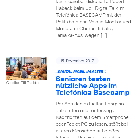
kann, darüber diskutierte Robert
Habeck beim UdL Digital Talk im
Telefónica BASECAMP mit der
Politikberaterin Valerie Mocker und
Moderator Cherno Jobatey.
Jamaika-Aus: wegen […]
15. Dezember 2017
„DIGITAL MOBIL IM ALTER“:
Senioren testen
Credits: Till Budde
nützliche Apps im
Telefónica Basecamp
Per App den aktuellen Fahrplan
aufzurufen oder unterwegs
Nachrichten auf dem Smartphone
oder Tablet PC zu lesen, stößt bei
älteren Menschen auf großes
Interesse. Um hier praxisnah zu