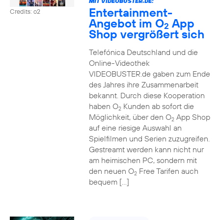
MIT VIDEOBUSTER.DE:
Entertainment-
Credits: o2
Angebot im O
App
2
Shop vergrößert sich
Telefónica Deutschland und die
Online-Videothek
VIDEOBUSTER.de gaben zum Ende
des Jahres ihre Zusammenarbeit
bekannt. Durch diese Kooperation
haben O
Kunden ab sofort die
2
Möglichkeit, über den O
App Shop
2
auf eine riesige Auswahl an
Spielfilmen und Serien zuzugreifen.
Gestreamt werden kann nicht nur
am heimischen PC, sondern mit
den neuen O
Free Tarifen auch
2
bequem […]