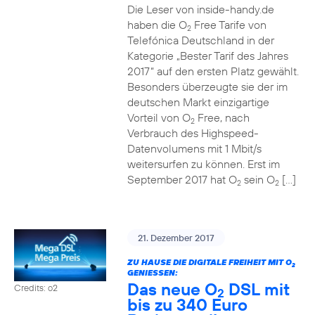
Die Leser von inside-handy.de
haben die O
Free Tarife von
2
Telefónica Deutschland in der
Kategorie „Bester Tarif des Jahres
2017“ auf den ersten Platz gewählt.
Besonders überzeugte sie der im
deutschen Markt einzigartige
Vorteil von O
Free, nach
2
Verbrauch des Highspeed-
Datenvolumens mit 1 Mbit/s
weitersurfen zu können. Erst im
September 2017 hat O
sein O
[…]
2
2
21. Dezember 2017
ZU HAUSE DIE DIGITALE FREIHEIT MIT O
2
GENIESSEN:
Das neue O
DSL mit
Credits: o2
2
bis zu 340 Euro