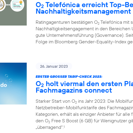
O
Telefónica erreicht Top-B
2
Nachhaltigkeitsmanagement
Ratingagenturen bestätigen O
Telefónica mit 
2
Nachhaltigkeitsengagement in den Bereichen U
gute Unternehmensführung (Governance). Seit 
Folge im Bloomberg Gender-Equality-Index geli
26. Januar 2023
ERSTER GROSSER TARIF-CHECK 2023:
O
holt viermal den ersten Pl
2
Fachmagazins connect
Starker Start von O
ins Jahr 2023: Die Mobilf
2
Netzbetreiber-Mobilfunktarife des Fachmagazi
Kategorien, erhält als einziger Anbieter für alle
den O
Free S Boost (6 GB) für Wenignutzer gib
2
„überragend“.
1