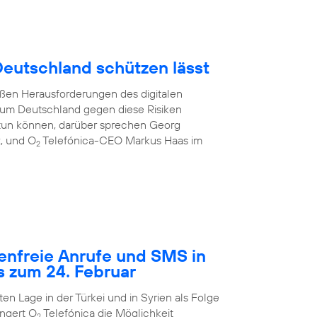
 Deutschland schützen lässt
oßen Herausforderungen des digitalen
e, um Deutschland gegen diese Risiken
tun können, darüber sprechen Georg
z, und O
Telefónica-CEO Markus Haas im
2
tenfreie Anrufe und SMS in
s zum 24. Februar
n Lage in der Türkei und in Syrien als Folge
ngert O
Telefónica die Möglichkeit
2