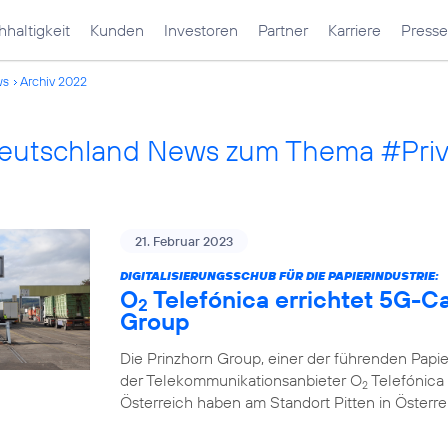
haltigkeit
Kunden
Investoren
Partner
Karriere
Presse
ws
Archiv 2022
Deutschland News zum Thema #Pri
21. Februar 2023
DIGITALISIERUNGSSCHUB FÜR DIE PAPIERINDUSTRIE:
O
Telefónica errichtet 5G-C
2
Group
Die Prinzhorn Group, einer der führenden Papi
der Telekommunikationsanbieter O
Telefónica 
2
Österreich haben am Standort Pitten in Österr