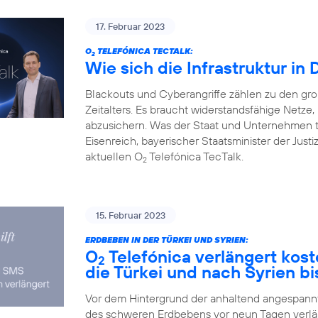
17. Februar 2023
O
TELEFÓNICA TECTALK:
2
Wie sich die Infrastruktur in
Blackouts und Cyberangriffe zählen zu den gr
Zeitalters. Es braucht widerstandsfähige Netz
abzusichern. Was der Staat und Unternehmen 
Eisenreich, bayerischer Staatsminister der Justi
aktuellen O
Telefónica TecTalk.
2
15. Februar 2023
ERDBEBEN IN DER TÜRKEI UND SYRIEN:
O
Telefónica verlängert kos
2
die Türkei und nach Syrien bi
Vor dem Hintergrund der anhaltend angespannte
des schweren Erdbebens vor neun Tagen verlä