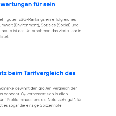
ewertungen für sein
sehr guten ESG-Rankings ein erfolgreiches
mwelt (Environment), Soziales (Social) und
heute ist das Unternehmen das vierte Jahr in
stet.
atz beim Tarifvergleich des
unkmarke gewinnt den großen Vergleich der
ns connect. O
verbessert sich in allen
2
 fünf Profile mindestens die Note „sehr gut“, für
t es sogar die einzige Spitzennote