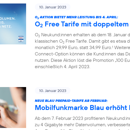
10. Januar 2023
O
AKTION BIETET MEHR LEISTUNG BIS 4. APRIL:
2
O
Free Tarife mit doppelte
2
O
Neukund:innen erhalten ab dem 18. Januar 
2
klassischen O
Free Tarife. Damit gibt es etwa 
2
monatlich 29,99 Euro, statt 34,99 Euro.
Weiterer
1
Connect-Option können die Kund:innen das Da
nutzen. Diese Aktion löst die Promotion „100 E
einschließlich 4. April 2023.
10. Januar 2023
NEUE BLAU PREPAID-TARIFE AB FEBRUAR:
Mobilfunkmarke Blau erhöht L
Ab dem 7. Februar 2023 profitieren Neukund:inn
zu 4 Gigabyte mehr Datenvolumen, verbessert