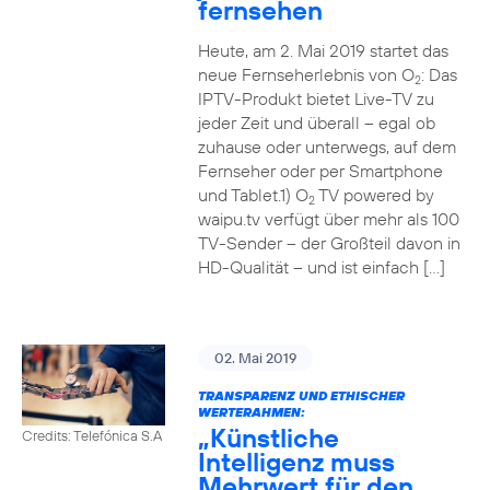
fernsehen
Heute, am 2. Mai 2019 startet das
neue Fernseherlebnis von O
: Das
2
IPTV-Produkt bietet Live-TV zu
jeder Zeit und überall – egal ob
zuhause oder unterwegs, auf dem
Fernseher oder per Smartphone
und Tablet.1) O
TV powered by
2
waipu.tv verfügt über mehr als 100
TV-Sender – der Großteil davon in
HD-Qualität – und ist einfach […]
02. Mai 2019
TRANSPARENZ UND ETHISCHER
WERTERAHMEN:
„Künstliche
Credits: Telefónica S.A
Intelligenz muss
Mehrwert für den