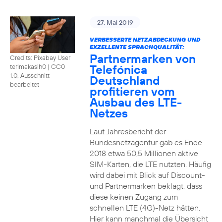
27. Mai 2019
VERBESSERTE NETZABDECKUNG UND
EXZELLENTE SPRACHQUALITÄT:
Partnermarken von
Credits: Pixabay User
Telefónica
terimakasih0
|
CC0
1.0, Ausschnitt
Deutschland
bearbeitet
profitieren vom
Ausbau des LTE-
Netzes
Laut Jahresbericht der
Bundesnetzagentur gab es Ende
2018 etwa 50,5 Millionen aktive
SIM-Karten, die LTE nutzten. Häufig
wird dabei mit Blick auf Discount-
und Partnermarken beklagt, dass
diese keinen Zugang zum
schnellen LTE (4G)-Netz hätten.
Hier kann manchmal die Übersicht