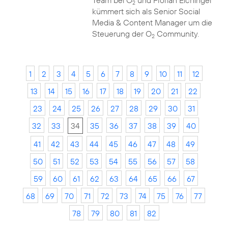
Team bei O
und Florian Eichinger
2
kümmert sich als Senior Social
Media & Content Manager um die
Steuerung der O
Community.
2
1
2
3
4
5
6
7
8
9
10
11
12
13
14
15
16
17
18
19
20
21
22
23
24
25
26
27
28
29
30
31
32
33
34
35
36
37
38
39
40
41
42
43
44
45
46
47
48
49
50
51
52
53
54
55
56
57
58
59
60
61
62
63
64
65
66
67
68
69
70
71
72
73
74
75
76
77
78
79
80
81
82