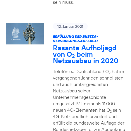
sein muss.
12. Januar 2021
ERFÜLLUNG DER BNETZA-
VERSORGUNGSAUFLAGE:
Rasante Aufholjagd
von O
beim
2
Netzausbau in 2020
Telefónica Deutschland / O
hat im
2
vergangenen Jahr den schnellsten
und auch umfangreichsten
Netzausbau seiner
Unternehmensgeschichte
umgesetzt. Mit mehr als 11.000
neuen 4G-Elementen hat O
sein
2
4G-Netz deutlich erweitert und
erfüllt die bundesweite Auflage der
Bundesnetzagentur zur Abdeckung