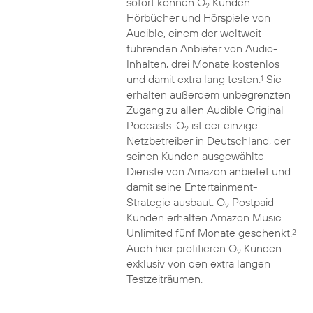
sofort können O
Kunden
2
Hörbücher und Hörspiele von
Audible, einem der weltweit
führenden Anbieter von Audio-
Inhalten, drei Monate kostenlos
und damit extra lang testen.
Sie
1
erhalten außerdem unbegrenzten
Zugang zu allen Audible Original
Podcasts. O
ist der einzige
2
Netzbetreiber in Deutschland, der
seinen Kunden ausgewählte
Dienste von Amazon anbietet und
damit seine Entertainment-
Strategie ausbaut. O
Postpaid
2
Kunden erhalten Amazon Music
Unlimited fünf Monate geschenkt.
2
Auch hier profitieren O
Kunden
2
exklusiv von den extra langen
Testzeiträumen.