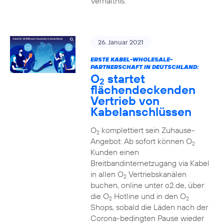
Verhältnis.
26. Januar 2021
ERSTE KABEL-WHOLESALE-
PARTNERSCHAFT IN DEUTSCHLAND:
O
startet
2
flächendeckenden
Vertrieb von
Kabelanschlüssen
O
komplettiert sein Zuhause-
2
Angebot: Ab sofort können O
2
Kunden einen
Breitbandinternetzugang via Kabel
in allen O
Vertriebskanälen
2
buchen, online unter o2.de, über
die O
Hotline und in den O
2
2
Shops, sobald die Läden nach der
Corona-bedingten Pause wieder