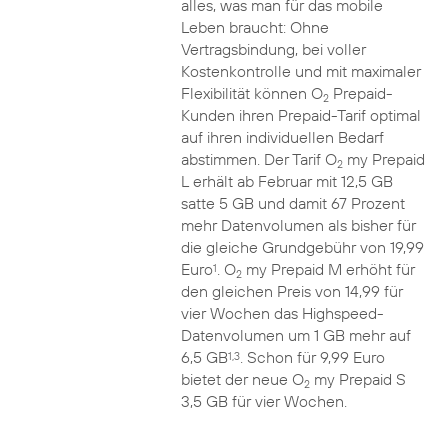
alles, was man für das mobile
Leben braucht: Ohne
Vertragsbindung, bei voller
Kostenkontrolle und mit maximaler
Flexibilität können O
Prepaid-
2
Kunden ihren Prepaid-Tarif optimal
auf ihren individuellen Bedarf
abstimmen. Der Tarif O
my Prepaid
2
L erhält ab Februar mit 12,5 GB
satte 5 GB und damit 67 Prozent
mehr Datenvolumen als bisher für
die gleiche Grundgebühr von 19,99
Euro
. O
my Prepaid M erhöht für
1
2
den gleichen Preis von 14,99 für
vier Wochen das Highspeed-
Datenvolumen um 1 GB mehr auf
6,5 GB
. Schon für 9,99 Euro
1,3
bietet der neue O
my Prepaid S
2
3,5 GB für vier Wochen.