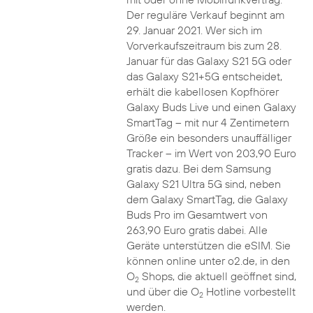
Der reguläre Verkauf beginnt am
29. Januar 2021. Wer sich im
Vorverkaufszeitraum bis zum 28.
Januar für das Galaxy S21 5G oder
das Galaxy S21+5G entscheidet,
erhält die kabellosen Kopfhörer
Galaxy Buds Live und einen Galaxy
SmartTag – mit nur 4 Zentimetern
Größe ein besonders unauffälliger
Tracker – im Wert von 203,90 Euro
gratis dazu. Bei dem Samsung
Galaxy S21 Ultra 5G sind, neben
dem Galaxy SmartTag, die Galaxy
Buds Pro im Gesamtwert von
263,90 Euro gratis dabei. Alle
Geräte unterstützen die eSIM. Sie
können online unter o2.de, in den
O
Shops, die aktuell geöffnet sind,
2
und über die O
Hotline vorbestellt
2
werden.