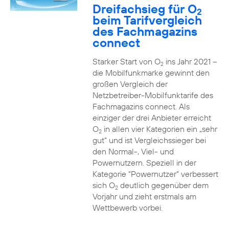
Dreifachsieg für O
2
beim Tarifvergleich
des Fachmagazins
connect
Starker Start von O
ins Jahr 2021 –
2
die Mobilfunkmarke gewinnt den
großen Vergleich der
Netzbetreiber-Mobilfunktarife des
Fachmagazins connect. Als
einziger der drei Anbieter erreicht
O
in allen vier Kategorien ein „sehr
2
gut“ und ist Vergleichssieger bei
den Normal-, Viel- und
Powernutzern. Speziell in der
Kategorie “Powernutzer” verbessert
sich O
deutlich gegenüber dem
2
Vorjahr und zieht erstmals am
Wettbewerb vorbei.