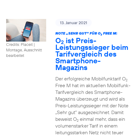
13. Januar 2021
NOTE „SEHR GUT“ FÜR O
FREE M:
2
O
ist Preis-
2
Credits: Placeit
|
Leistungssieger beim
Montage, Ausschnitt
Tarifvergleich des
bearbeitet
Smartphone-
Magazins
Der erfolgreiche Mobilfunktarif O
2
Free M hat im aktuellen Mobilfunk-
Tarifvergleich des Smartphone-
Magazins überzeugt und wird als
Preis-Leistungssieger mit der Note
„Sehr gut“ ausgezeichnet. Damit
beweist O
einmal mehr, dass ein
2
volumenstarker Tarif in einem
leitungsstarken Netz nicht teuer