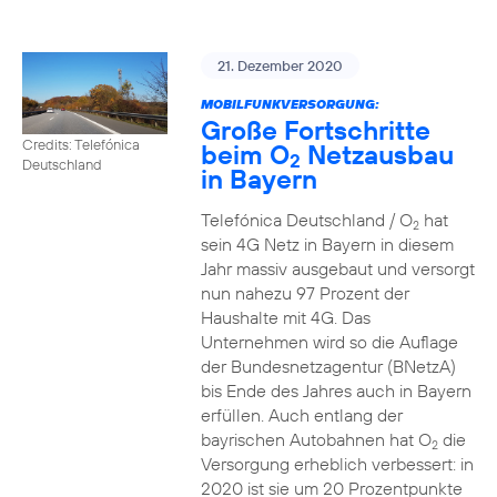
21. Dezember 2020
MOBILFUNKVERSORGUNG:
Große Fortschritte
Credits: Telefónica
beim O
Netzausbau
2
Deutschland
in Bayern
Telefónica Deutschland / O
hat
2
sein 4G Netz in Bayern in diesem
Jahr massiv ausgebaut und versorgt
nun nahezu 97 Prozent der
Haushalte mit 4G. Das
Unternehmen wird so die Auflage
der Bundesnetzagentur (BNetzA)
bis Ende des Jahres auch in Bayern
erfüllen. Auch entlang der
bayrischen Autobahnen hat O
die
2
Versorgung erheblich verbessert: in
2020 ist sie um 20 Prozentpunkte