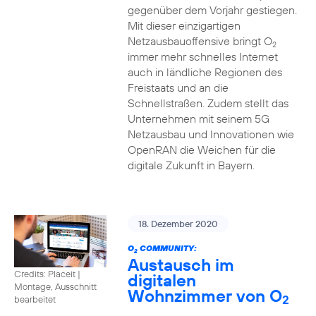
gegenüber dem Vorjahr gestiegen.
Mit dieser einzigartigen
Netzausbauoffensive bringt O
2
immer mehr schnelles Internet
auch in ländliche Regionen des
Freistaats und an die
Schnellstraßen. Zudem stellt das
Unternehmen mit seinem 5G
Netzausbau und Innovationen wie
OpenRAN die Weichen für die
digitale Zukunft in Bayern.
18. Dezember 2020
O
COMMUNITY:
2
Austausch im
Credits: Placeit
|
digitalen
Montage, Ausschnitt
Wohnzimmer von O
2
bearbeitet