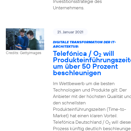
Investitionsstrategie des
Unternehmens.
21. Januar 2021
DIGITALE TRANSFORMATION DER IT-
ARCHITEKTUR:
Telefónica / O
will
Credits: Gettyimages
2
Produkteinführungszei
um über 50 Prozent
beschleunigen
Im Wettbewerb um die besten
Technologien und Produkte gilt: Der
Anbieter mit der höchsten Qualität un
den schnellsten
Produkteinführungszeiten (Time-to-
Market) hat einen klaren Vorteil.
Telefónica Deutschland / O
will diese
2
Prozess künftig deutlich beschleunig