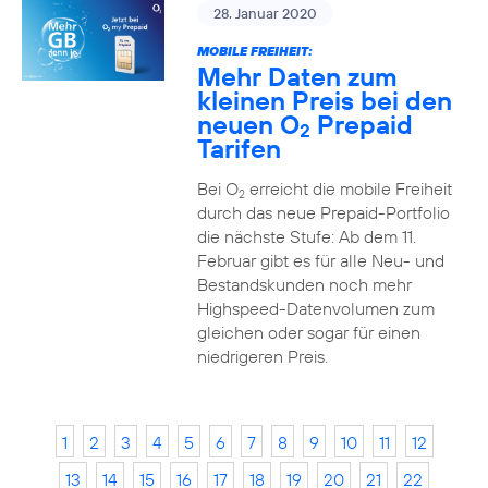
28. Januar 2020
MOBILE FREIHEIT:
Mehr Daten zum
kleinen Preis bei den
neuen O
Prepaid
2
Tarifen
Bei O
erreicht die mobile Freiheit
2
durch das neue Prepaid-Portfolio
die nächste Stufe: Ab dem 11.
Februar gibt es für alle Neu- und
Bestandskunden noch mehr
Highspeed-Datenvolumen zum
gleichen oder sogar für einen
niedrigeren Preis.
1
2
3
4
5
6
7
8
9
10
11
12
13
14
15
16
17
18
19
20
21
22