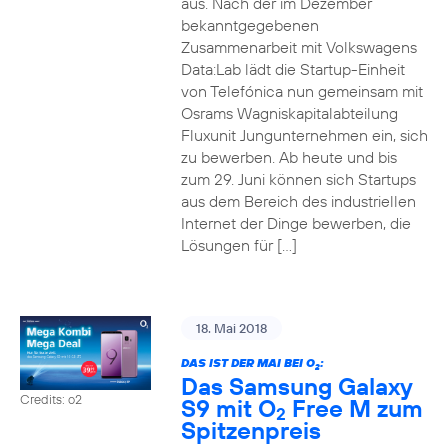
aus. Nach der im Dezember
bekanntgegebenen
Zusammenarbeit mit Volkswagens
Data:Lab lädt die Startup-Einheit
von Telefónica nun gemeinsam mit
Osrams Wagniskapitalabteilung
Fluxunit Jungunternehmen ein, sich
zu bewerben. Ab heute und bis
zum 29. Juni können sich Startups
aus dem Bereich des industriellen
Internet der Dinge bewerben, die
Lösungen für […]
18. Mai 2018
DAS IST DER MAI BEI O
:
2
Das Samsung Galaxy
Credits: o2
S9 mit O
Free M zum
2
Spitzenpreis