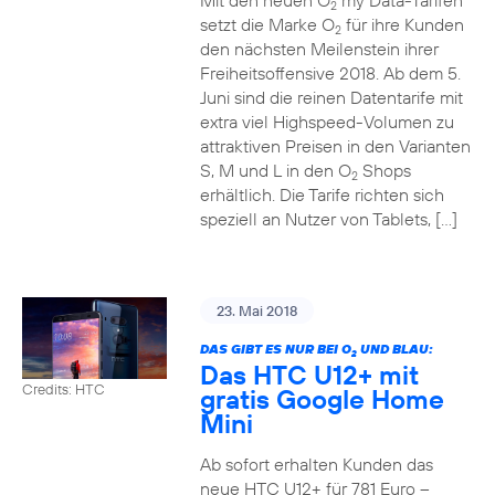
Mit den neuen O
my Data-Tarifen
2
setzt die Marke O
für ihre Kunden
2
den nächsten Meilenstein ihrer
Freiheitsoffensive 2018. Ab dem 5.
Juni sind die reinen Datentarife mit
extra viel Highspeed-Volumen zu
attraktiven Preisen in den Varianten
S, M und L in den O
Shops
2
erhältlich. Die Tarife richten sich
speziell an Nutzer von Tablets, […]
23. Mai 2018
DAS GIBT ES NUR BEI O
UND BLAU:
2
Das HTC U12+ mit
Credits: HTC
gratis Google Home
Mini
Ab sofort erhalten Kunden das
neue HTC U12+ für 781 Euro –