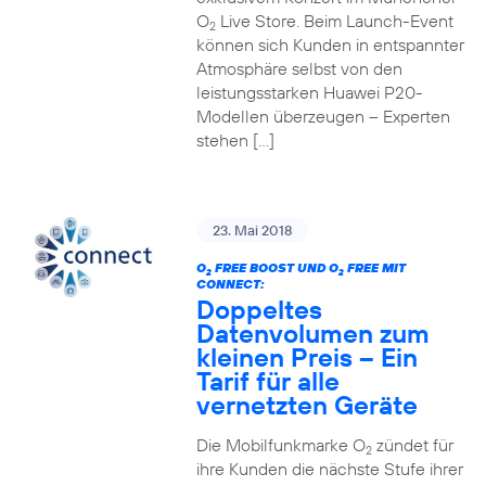
O
Live Store. Beim Launch-Event
2
können sich Kunden in entspannter
Atmosphäre selbst von den
leistungsstarken Huawei P20-
Modellen überzeugen – Experten
stehen […]
23. Mai 2018
O
FREE BOOST UND O
FREE MIT
2
2
CONNECT:
Doppeltes
Datenvolumen zum
kleinen Preis – Ein
Tarif für alle
vernetzten Geräte
Die Mobilfunkmarke O
zündet für
2
ihre Kunden die nächste Stufe ihrer