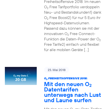
Freiheitsoffensive 2018. Im neuen
O
Free Tarifportfolio verdoppeln
2
Neu- und Bestandskunden1) dank
O
Free Boost2) für nur 5 Euro ihr
2
Highspeed-Datenvolumen.
Passend dazu können sie mit der
innovativen O
Free Connect-
2
Funktion die Daten-Power der O
2
Free Tarife2) einfach und flexibel
für alle mobilen Geräte […]
23. Mai 2018
O
FREIHEITSOFFENSIVE 2018:
2
Mit den neuen O
2
Datentarifen
unterwegs nach Lust
und Laune surfen