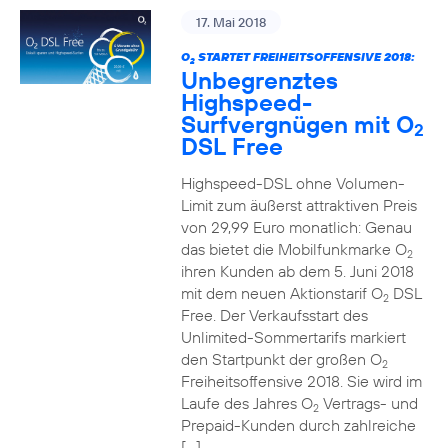
17. Mai 2018
O
STARTET FREIHEITSOFFENSIVE 2018:
2
Unbegrenztes
Highspeed-
Surfvergnügen mit O
2
DSL Free
Highspeed-DSL ohne Volumen-
Limit zum äußerst attraktiven Preis
von 29,99 Euro monatlich: Genau
das bietet die Mobilfunkmarke O
2
ihren Kunden ab dem 5. Juni 2018
mit dem neuen Aktionstarif O
DSL
2
Free. Der Verkaufsstart des
Unlimited-Sommertarifs markiert
den Startpunkt der großen O
2
Freiheitsoffensive 2018. Sie wird im
Laufe des Jahres O
Vertrags- und
2
Prepaid-Kunden durch zahlreiche
[…]