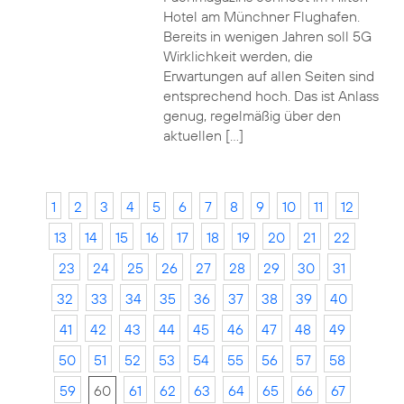
Hotel am Münchner Flughafen.
Bereits in wenigen Jahren soll 5G
Wirklichkeit werden, die
Erwartungen auf allen Seiten sind
entsprechend hoch. Das ist Anlass
genug, regelmäßig über den
aktuellen […]
1
2
3
4
5
6
7
8
9
10
11
12
13
14
15
16
17
18
19
20
21
22
23
24
25
26
27
28
29
30
31
32
33
34
35
36
37
38
39
40
41
42
43
44
45
46
47
48
49
50
51
52
53
54
55
56
57
58
59
60
61
62
63
64
65
66
67