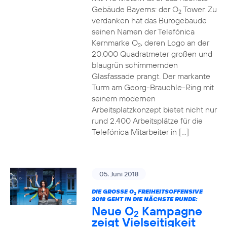
Gebäude Bayerns: der O
Tower. Zu
2
verdanken hat das Bürogebäude
seinen Namen der Telefónica
Kernmarke O
, deren Logo an der
2
20.000 Quadratmeter großen und
blaugrün schimmernden
Glasfassade prangt. Der markante
Turm am Georg-Brauchle-Ring mit
seinem modernen
Arbeitsplatzkonzept bietet nicht nur
rund 2.400 Arbeitsplätze für die
Telefónica Mitarbeiter in […]
05. Juni 2018
DIE GROSSE O
FREIHEITSOFFENSIVE
2
2018 GEHT IN DIE NÄCHSTE RUNDE:
Neue O
Kampagne
2
zeigt Vielseitigkeit