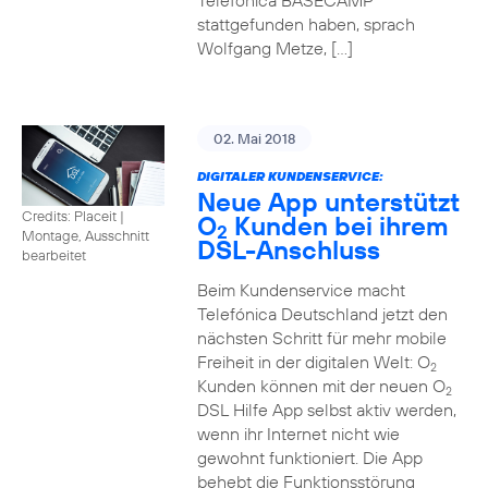
Telefónica BASECAMP
stattgefunden haben, sprach
Wolfgang Metze, […]
02. Mai 2018
DIGITALER KUNDENSERVICE:
Neue App unterstützt
Credits: Placeit
|
O
Kunden bei ihrem
2
Montage, Ausschnitt
DSL-Anschluss
bearbeitet
Beim Kundenservice macht
Telefónica Deutschland jetzt den
nächsten Schritt für mehr mobile
Freiheit in der digitalen Welt: O
2
Kunden können mit der neuen O
2
DSL Hilfe App selbst aktiv werden,
wenn ihr Internet nicht wie
gewohnt funktioniert. Die App
behebt die Funktionsstörung