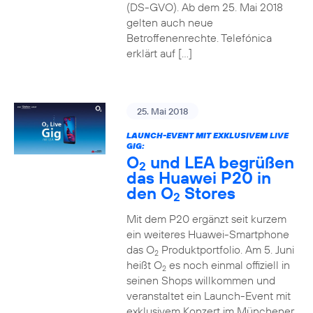
(DS-GVO). Ab dem 25. Mai 2018
gelten auch neue
Betroffenenrechte. Telefónica
erklärt auf […]
25. Mai 2018
LAUNCH-EVENT MIT EXKLUSIVEM LIVE
GIG:
O
und LEA begrüßen
2
das Huawei P20 in
den O
Stores
2
Mit dem P20 ergänzt seit kurzem
ein weiteres Huawei-Smartphone
das O
Produktportfolio. Am 5. Juni
2
heißt O
es noch einmal offiziell in
2
seinen Shops willkommen und
veranstaltet ein Launch-Event mit
exklusivem Konzert im Münchener