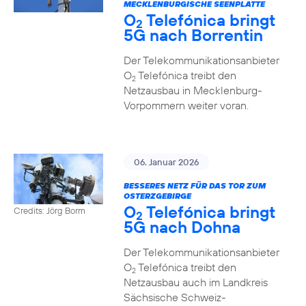
MECKLENBURGISCHE SEENPLATTE
O
Telefónica bringt
2
5G nach Borrentin
Der Telekommunikationsanbieter
O
Telefónica treibt den
2
Netzausbau in Mecklenburg-
Vorpommern weiter voran.
06. Januar 2026
BESSERES NETZ FÜR DAS TOR ZUM
OSTERZGEBIRGE
O
Telefónica bringt
Credits: Jörg Borm
2
5G nach Dohna
Der Telekommunikationsanbieter
O
Telefónica treibt den
2
Netzausbau auch im Landkreis
Sächsische Schweiz-