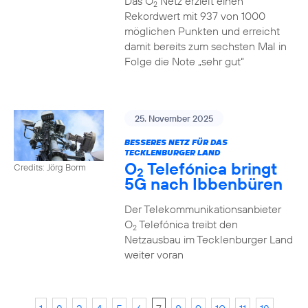
Das O
Netz erzielt einen
2
Rekordwert mit 937 von 1000
möglichen Punkten und erreicht
damit bereits zum sechsten Mal in
Folge die Note „sehr gut“
25. November 2025
BESSERES NETZ FÜR DAS
TECKLENBURGER LAND
O
Telefónica bringt
Credits: Jörg Borm
2
5G nach Ibbenbüren
Der Telekommunikationsanbieter
O
Telefónica treibt den
2
Netzausbau im Tecklenburger Land
weiter voran