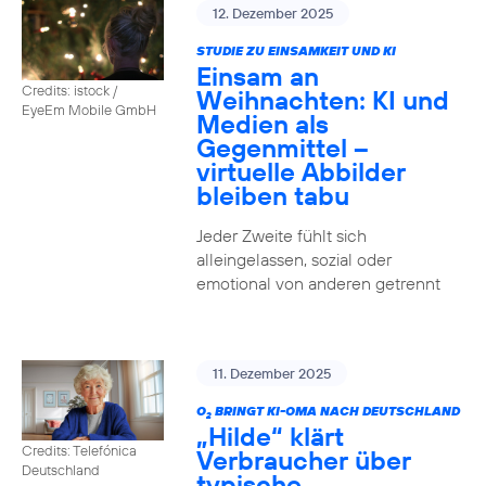
12. Dezember 2025
STUDIE ZU EINSAMKEIT UND KI
Einsam an
Credits: istock /
Weihnachten: KI und
EyeEm Mobile GmbH
Medien als
Gegenmittel –
virtuelle Abbilder
bleiben tabu
Jeder Zweite fühlt sich
alleingelassen, sozial oder
emotional von anderen getrennt
11. Dezember 2025
O
BRINGT KI-OMA NACH DEUTSCHLAND
2
„Hilde“ klärt
Credits: Telefónica
Verbraucher über
Deutschland
typische