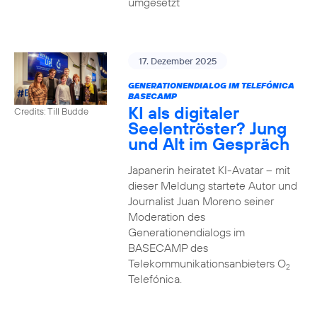
umgesetzt
17. Dezember 2025
GENERATIONENDIALOG IM TELEFÓNICA
BASECAMP
KI als digitaler
Credits: Till Budde
Seelentröster? Jung
und Alt im Gespräch
Japanerin heiratet KI-Avatar – mit
dieser Meldung startete Autor und
Journalist Juan Moreno seiner
Moderation des
Generationendialogs im
BASECAMP des
Telekommunikationsanbieters O
2
Telefónica.