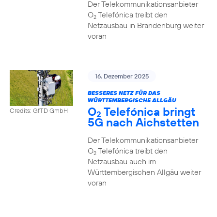
Der Telekommunikationsanbieter
O
Telefónica treibt den
2
Netzausbau in Brandenburg weiter
voran
16. Dezember 2025
BESSERES NETZ FÜR DAS
WÜRTTEMBERGISCHE ALLGÄU
O
Telefónica bringt
Credits: GfTD GmbH
2
5G nach Aichstetten
Der Telekommunikationsanbieter
O
Telefónica treibt den
2
Netzausbau auch im
Württembergischen Allgäu weiter
voran