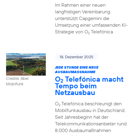
Im Rahmen einer neuen
langfristigen Vereinbarung
unterstützt Capgemini die
Umsetzung einer umfassenden KI-
Strategie von O
Telefónica
2
18. Dezember 2025
JEDE STUNDE EINE NEUE
AUSBAUMASSNAHME
O
Telefónica macht
Credits: Abel
2
Tempo beim
Mobilfunk
Netzausbau
O
Telefónica beschleunigt den
2
Mobilfunkausbau in Deutschland.
Seit Jahresbeginn hat der
Telekommunikationsanbieter rund
8.000 Ausbaumaßnahmen