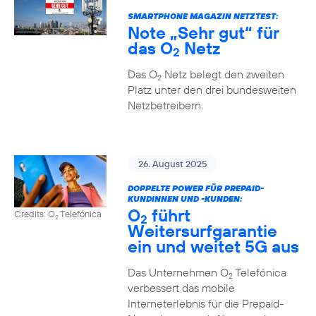
SMARTPHONE MAGAZIN NETZTEST:
Note „Sehr gut“ für
das O
Netz
2
Das O
Netz belegt den zweiten
2
Platz unter den drei bundesweiten
Netzbetreibern.
26. August 2025
DOPPELTE POWER FÜR PREPAID-
KUNDINNEN UND -KUNDEN:
O
führt
Credits: O
Telefónica
2
2
Weitersurfgarantie
ein und weitet 5G aus
Das Unternehmen O
Telefónica
2
verbessert das mobile
Interneterlebnis für die Prepaid-