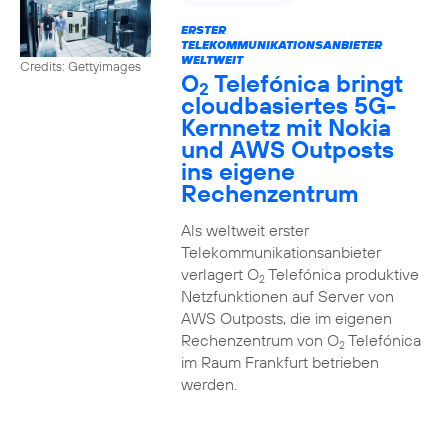
ERSTER
TELEKOMMUNIKATIONSANBIETER
WELTWEIT
Credits: Gettyimages
O
Telefónica bringt
2
cloudbasiertes 5G-
Kernnetz mit Nokia
und AWS Outposts
ins eigene
Rechenzentrum
Als weltweit erster
Telekommunikationsanbieter
verlagert O
Telefónica produktive
2
Netzfunktionen auf Server von
AWS Outposts, die im eigenen
Rechenzentrum von O
Telefónica
2
im Raum Frankfurt betrieben
werden.