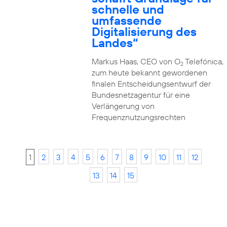
schnelle und
umfassende
Digitalisierung des
Landes“
Markus Haas, CEO von O
Telefónica,
2
zum heute bekannt gewordenen
finalen Entscheidungsentwurf der
Bundesnetzagentur für eine
Verlängerung von
Frequenznutzungsrechten
1
2
3
4
5
6
7
8
9
10
11
12
13
14
15