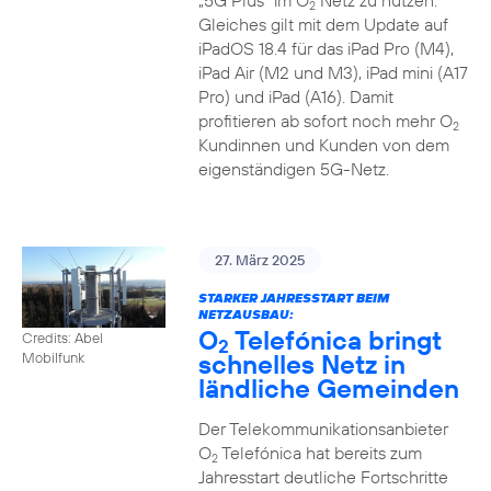
„5G Plus“ im O
Netz zu nutzen.
2
Gleiches gilt mit dem Update auf
iPadOS 18.4 für das iPad Pro (M4),
iPad Air (M2 und M3), iPad mini (A17
Pro) und iPad (A16). Damit
profitieren ab sofort noch mehr O
2
Kundinnen und Kunden von dem
eigenständigen 5G-Netz.
27. März 2025
STARKER JAHRESSTART BEIM
NETZAUSBAU:
O
Telefónica bringt
Credits: Abel
2
schnelles Netz in
Mobilfunk
ländliche Gemeinden
Der Telekommunikationsanbieter
O
Telefónica hat bereits zum
2
Jahresstart deutliche Fortschritte