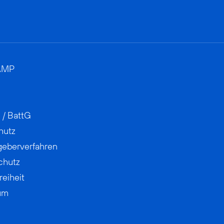
AMP
 / BattG
hutz
geberverfahren
chutz
reiheit
um