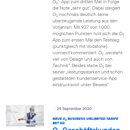
O
“-App zum dritten Mal in Folge
2
die Note „sehr gut“. Dabei steigert
O
nochmals deutlich seine
2
überzeugende Leistung aus den
Vorjahren: Mit 927 von 1.000
möglichen Punkten holt sich die O
2
App zum ersten Mal den Testsieg
(punktgleich mit Vodafone).
connect kommentiert: O
„versteht
2
viel von Design und auch von
Technik“. Beides stelle O
bei
2
seiner „leistungsstarken und schön
gestalteten Kundenservice-App
eindrucksvoll unter Beweis“.
29. September 2020
NEUE O
BUSINESS UNLIMITED TARIFE
2
MIT 5G:
O
Geschäftskunden