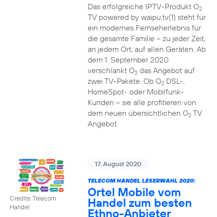
Das erfolgreiche IPTV-Produkt O
2
TV powered by waipu.tv(1) steht für
ein modernes Fernseherlebnis für
die gesamte Familie – zu jeder Zeit,
an jedem Ort, auf allen Geräten. Ab
dem 1. September 2020
verschlankt O
das Angebot auf
2
zwei TV-Pakete. Ob O
DSL-,
2
HomeSpot- oder Mobilfunk-
Kunden – sie alle profitieren von
dem neuen übersichtlichen O
TV
2
Angebot.
17. August 2020
TELECOM HANDEL LESERWAHL 2020:
Ortel Mobile vom
Credits: Telecom
Handel zum besten
Handel
Ethno-Anbieter