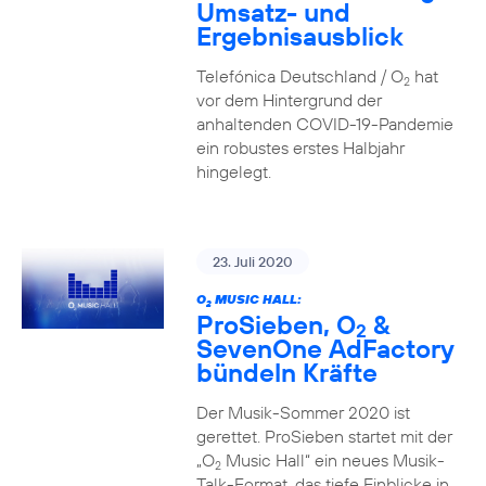
Umsatz- und
Ergebnisausblick
Telefónica Deutschland / O
hat
2
vor dem Hintergrund der
anhaltenden COVID-19-Pandemie
ein robustes erstes Halbjahr
hingelegt.
23. Juli 2020
O
MUSIC HALL:
2
ProSieben, O
&
2
SevenOne AdFactory
bündeln Kräfte
Der Musik-Sommer 2020 ist
gerettet. ProSieben startet mit der
„O
Music Hall“ ein neues Musik-
2
Talk-Format, das tiefe Einblicke in