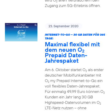
wird O
allen Verbrauchern den
2
Zugang zum 5G-Erlebnis öffnen.
23. September 2020
INTERNET-TO-GO – 30 GB DATEN FÜR 365
TAGE:
Maximal flexibel mit
dem neuen O
2
Prepaid Daten-
Jahrespaket
Am 6. Oktober startet O
als erster
2
deutscher Mobilfunkanbieter mit
O
my Prepaid Internet-to-Go ein
2
voll flexibles Daten-Jahrespaket.
Für einmalig 49,99 Euro können O
2
Kunden ein Jahr lang 30 GB
Highspeed-Datenvolumen im O
2
LTE-Netz nutzen – ohne