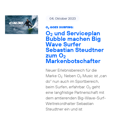
04. Oktober 2023
O
GOES SURFING:
2
O
und Serviceplan
2
Bubble machen Big
Wave Surfer
Sebastian Steudtner
zum O
2
Markenbotschafter
Neuer Erlebnisbereich für die
Marke O
: Neben O
Music ist „can
2
2
do“ nun auch im Sportbereich,
beim Surfen, erfahrbar. O
geht
2
eine langfristige Partnerschaft mit
dem amtierenden Big-Wave-Surf-
Weltrekordhalter Sebastian
Steudtner ein und ist