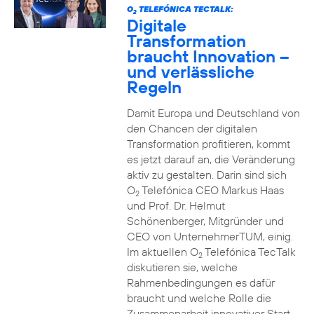
O
TELEFÓNICA TECTALK:
2
Digitale
Transformation
braucht Innovation –
und verlässliche
Regeln
Damit Europa und Deutschland von
den Chancen der digitalen
Transformation profitieren, kommt
es jetzt darauf an, die Veränderung
aktiv zu gestalten. Darin sind sich
O
Telefónica CEO Markus Haas
2
und Prof. Dr. Helmut
Schönenberger, Mitgründer und
CEO von UnternehmerTUM, einig.
Im aktuellen O
Telefónica TecTalk
2
diskutieren sie, welche
Rahmenbedingungen es dafür
braucht und welche Rolle die
Zusammenarbeit innovativer Start-