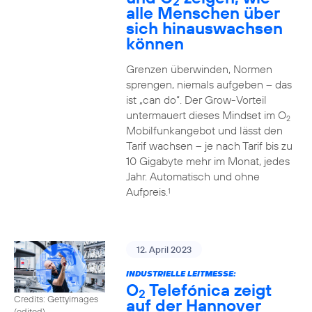
2
alle Menschen über
sich hinauswachsen
können
Grenzen überwinden, Normen
sprengen, niemals aufgeben – das
ist „can do“. Der Grow-Vorteil
untermauert dieses Mindset im O
2
Mobilfunkangebot und lässt den
Tarif wachsen – je nach Tarif bis zu
10 Gigabyte mehr im Monat, jedes
Jahr. Automatisch und ohne
Aufpreis.
1
12. April 2023
INDUSTRIELLE LEITMESSE:
O
Telefónica zeigt
2
Credits: Gettyimages
auf der Hannover
(edited)