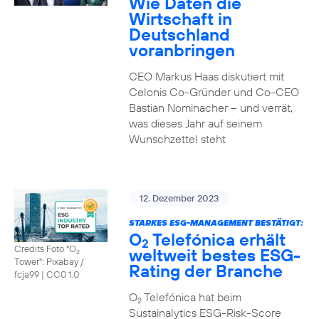
Wie Daten die
Wirtschaft in
Deutschland
voranbringen
CEO Markus Haas diskutiert mit
Celonis Co-Gründer und Co-CEO
Bastian Nominacher – und verrät,
was dieses Jahr auf seinem
Wunschzettel steht
12. Dezember 2023
STARKES ESG-MANAGEMENT BESTÄTIGT:
O
Telefónica erhält
2
Credits Foto "O
weltweit bestes ESG-
2
Tower": Pixabay /
Rating der Branche
fcja99
|
CC0 1.0
O
Telefónica hat beim
2
Sustainalytics ESG-Risk-Score