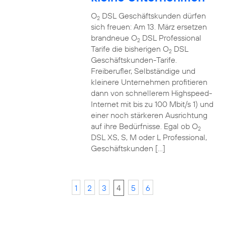
O
DSL Geschäftskunden dürfen
2
sich freuen: Am 13. März ersetzen
brandneue O
DSL Professional
2
Tarife die bisherigen O
DSL
2
Geschäftskunden-Tarife.
Freiberufler, Selbständige und
kleinere Unternehmen profitieren
dann von schnellerem Highspeed-
Internet mit bis zu 100 Mbit/s 1) und
einer noch stärkeren Ausrichtung
auf ihre Bedürfnisse. Egal ob O
2
DSL XS, S, M oder L Professional,
Geschäftskunden […]
1
2
3
4
5
6