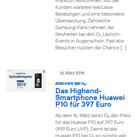
Frankfurt willkommen. Auf die
Kunden warteten exklusive
Beratungen und eine besondere
Überraschung. Zahlreiche
Samsung-Fans nahmen die
Neuheiten bei den O
Launch-
2
Events in Augenschein. Fast alle
Besucher nutzten die Chance […]
16. März 2018
EXKLUSIV BEI O
:
2
Das Highend-
Smartphone Huawei
P10 für 397 Euro
Ab dem 16. März senkt O
den Preis
2
für das Huawei P10 auf 397 Euro
(499 Euro UVP). Damit ist das
Huawei P10 bei O
so günstig wie