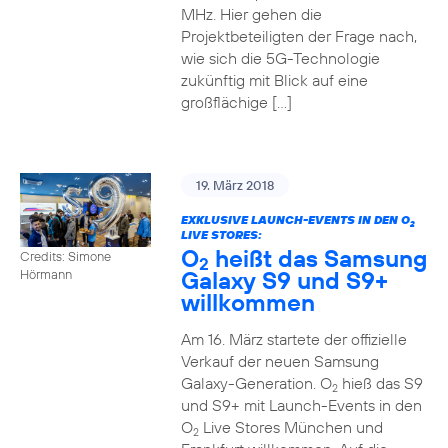
MHz. Hier gehen die
Projektbeteiligten der Frage nach,
wie sich die 5G-Technologie
zukünftig mit Blick auf eine
großflächige […]
19. März 2018
EXKLUSIVE LAUNCH-EVENTS IN DEN O
2
LIVE STORES:
O
heißt das Samsung
Credits: Simone
2
Galaxy S9 und S9+
Hörmann
willkommen
Am 16. März startete der offizielle
Verkauf der neuen Samsung
Galaxy-Generation. O
hieß das S9
2
und S9+ mit Launch-Events in den
O
Live Stores München und
2