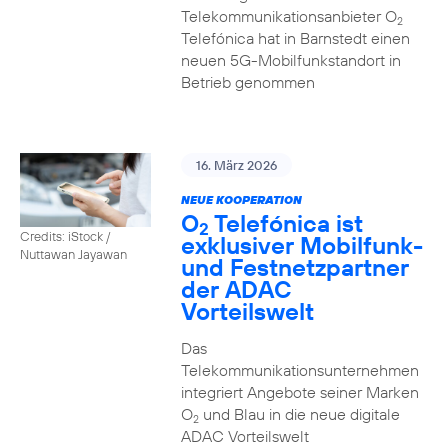
Telekommunikationsanbieter O
2
Telefónica hat in Barnstedt einen
neuen 5G-Mobilfunkstandort in
Betrieb genommen
16. März 2026
NEUE KOOPERATION
O
Telefónica ist
2
Credits: iStock /
exklusiver Mobilfunk-
Nuttawan Jayawan
und Festnetzpartner
der ADAC
Vorteilswelt
Das
Telekommunikationsunternehmen
integriert Angebote seiner Marken
O
und Blau in die neue digitale
2
ADAC Vorteilswelt