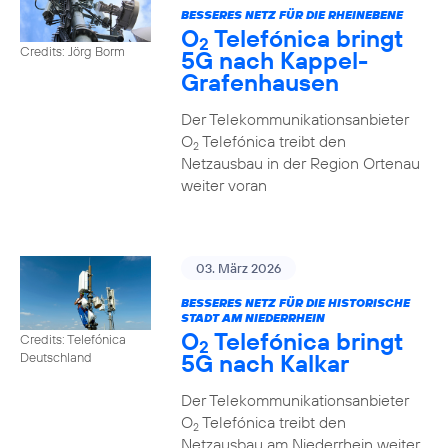
BESSERES NETZ FÜR DIE RHEINEBENE
O
Telefónica bringt
2
Credits: Jörg Borm
5G nach Kappel-
Grafenhausen
Der Telekommunikationsanbieter
O
Telefónica treibt den
2
Netzausbau in der Region Ortenau
weiter voran
03. März 2026
BESSERES NETZ FÜR DIE HISTORISCHE
STADT AM NIEDERRHEIN
O
Telefónica bringt
Credits: Telefónica
2
5G nach Kalkar
Deutschland
Der Telekommunikationsanbieter
O
Telefónica treibt den
2
Netzausbau am Niederrhein weiter