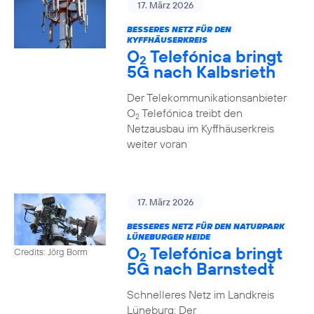
17. März 2026
BESSERES NETZ FÜR DEN
KYFFHÄUSERKREIS
O
Telefónica bringt
2
5G nach Kalbsrieth
Der Telekommunikationsanbieter
O
Telefónica treibt den
2
Netzausbau im Kyffhäuserkreis
weiter voran
17. März 2026
BESSERES NETZ FÜR DEN NATURPARK
LÜNEBURGER HEIDE
O
Telefónica bringt
Credits: Jörg Borm
2
5G nach Barnstedt
Schnelleres Netz im Landkreis
Lüneburg: Der