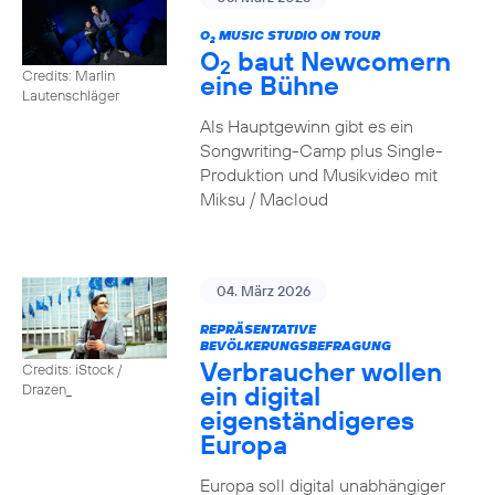
O
MUSIC STUDIO ON TOUR
2
O
baut Newcomern
2
Credits: Marlin
eine Bühne
Lautenschläger
Als Hauptgewinn gibt es ein
Songwriting-Camp plus Single-
Produktion und Musikvideo mit
Miksu / Macloud
04. März 2026
REPRÄSENTATIVE
BEVÖLKERUNGSBEFRAGUNG
Verbraucher wollen
Credits: iStock /
ein digital
Drazen_
eigenständigeres
Europa
Europa soll digital unabhängiger