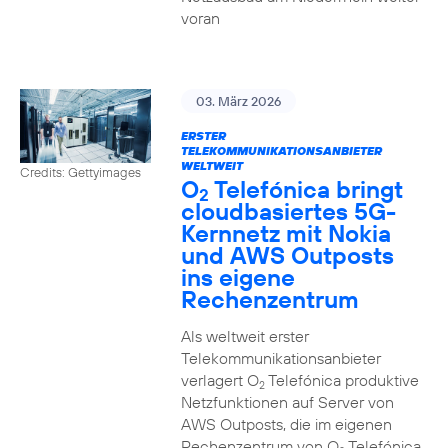
voran
03. März 2026
ERSTER
TELEKOMMUNIKATIONSANBIETER
WELTWEIT
Credits: Gettyimages
O
Telefónica bringt
2
cloudbasiertes 5G-
Kernnetz mit Nokia
und AWS Outposts
ins eigene
Rechenzentrum
Als weltweit erster
Telekommunikationsanbieter
verlagert O
Telefónica produktive
2
Netzfunktionen auf Server von
AWS Outposts, die im eigenen
Rechenzentrum von O
Telefónica