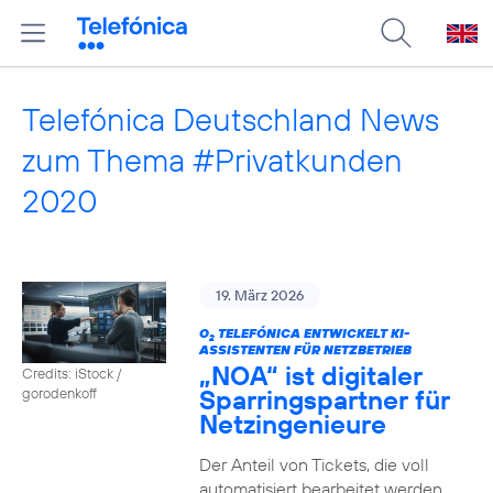
Telefónica Deutschland News
zum Thema #Privatkunden
2020
19. März 2026
O
TELEFÓNICA ENTWICKELT KI-
2
ASSISTENTEN FÜR NETZBETRIEB
„NOA“ ist digitaler
Credits: iStock /
Sparringspartner für
gorodenkoff
Netzingenieure
Der Anteil von Tickets, die voll
automatisiert bearbeitet werden