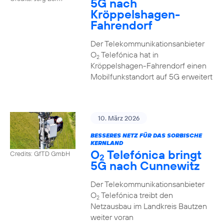
5G nach
Kröppelshagen-
Fahrendorf
Der Telekommunikationsanbieter
O
Telefónica hat in
2
Kröppelshagen-Fahrendorf einen
Mobilfunkstandort auf 5G erweitert
10. März 2026
BESSERES NETZ FÜR DAS SORBISCHE
KERNLAND
O
Telefónica bringt
Credits: GfTD GmbH
2
5G nach Cunnewitz
Der Telekommunikationsanbieter
O
Telefónica treibt den
2
Netzausbau im Landkreis Bautzen
weiter voran