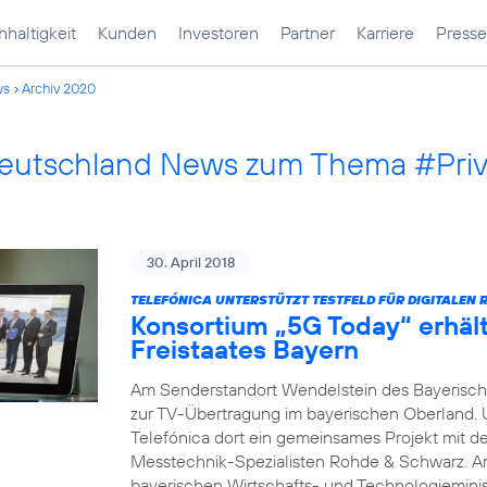
haltigkeit
Kunden
Investoren
Partner
Karriere
Presse
ws
Archiv 2020
Deutschland News zum Thema #Pri
30. April 2018
TELEFÓNICA UNTERSTÜTZT TESTFELD FÜR DIGITALEN 
Konsortium „5G Today“ erhäl
Freistaates Bayern
Am Senderstandort Wendelstein des Bayerische
zur TV-Übertragung im bayerischen Oberland.
Telefónica dort ein gemeinsames Projekt mit 
Messtechnik-Spezialisten Rohde & Schwarz. A
bayerischen Wirtschafts- und Technologieminis