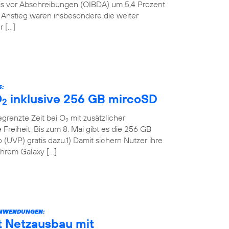
nis vor Abschreibungen (OIBDA) um 5,4 Prozent
n Anstieg waren insbesondere die weiter
r […]
S:
O
inklusive 256 GB mircoSD
2
grenzte Zeit bei O
mit zusätzlicher
2
Freiheit. Bis zum 8. Mai gibt es die 256 GB
(UVP) gratis dazu.1) Damit sichern Nutzer ihre
 ihrem Galaxy […]
ANWENDUNGEN:
t Netzausbau mit