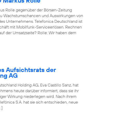
O Markus Rolle
kus Rolle gegenüber der Börsen-Zeitung
g, zu Wachstumschancen und Auswirkungen von
des Unternehmens. Telefonica Deutschland ist
eschäft mit Mobilfunk-Serviceerlösen. Rechnen
 auf der Umsatzseite? Rolle: Wir haben dem
s Aufsichtsrats der
ing AG
utschland Holding AG, Eva Castillo Sanz, hat
mens heute darüber informiert, dass sie ihr
rtiger Wirkung niederlegen wird. Nach ihrem
fónica S.A. hat sie sich entschieden, neue
…]