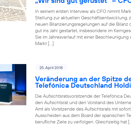
„Wir sind gut gerüstet“ – CF
In seinem ersten Interview als CFO nimmt Mar
Stellung zur aktuellen Geschäftsentwicklun
neuen Bilanzierungsregelungen auf die Bilanz 
gut ins Jahr gestartet, insbesondere im Kerng
Sie im Jahresverlauf mit einer Beschleunigung
Markt […]
25. April 2018
Veränderung an der Spitze de
Telefónica Deutschland Hold
Die Aufsichtsratsvorsitzende der Telefónica De
den Aufsichtsrat und den Vorstand des Unterneh
Amt als Vorsitzende des Aufsichtsrats mit sofo
Ausscheiden aus dem Board der spanischen Tele
berufliche Ziele zu verfolgen. Gleichzeitig hat [