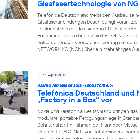
Glasfasertechnologie von 
Telefónica Deutschland treibt den Ausbau sein
Glasfaseranbindungen beschleunigt voran. Ziel
Leistungsfähigkeit des eigenen LTE-Netzes weit
Fundament für ein bundesweites 5G-Netz zu l
entsprechenden Kooperationsvertrag mit dem 
NETWORK KG (NGN) über ein mehrjähriges Ausb
23. April 2018
HANNOVER MESSE 2018 - INDUSTRIE 4.0:
Telefónica Deutschland und N
„Factory in a Box“ vor
Nokia und Telefónica Deutschland bringen das N
modulare, portable Fertigungsanlage in Standa
Schritt näher. Im Rahmen der Hannover Messe 
aktuelle LTE/4G-Netz von Telefónica mit dem 
Konzept umfasst cloud-basierte Lösungen, Rob