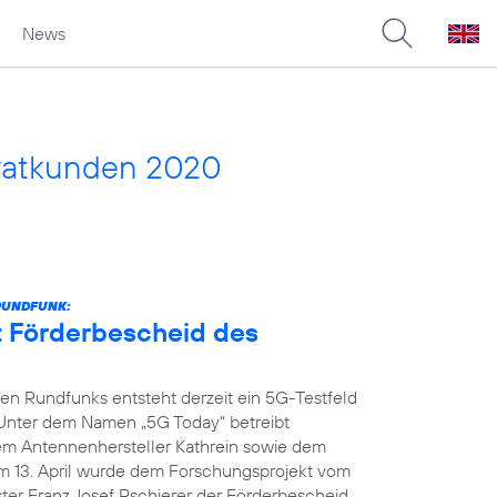
News
vatkunden 2020
RUNDFUNK:
t Förderbescheid des
n Rundfunks entsteht derzeit ein 5G-Testfeld
 Unter dem Namen „5G Today“ betreibt
dem Antennenhersteller Kathrein sowie dem
m 13. April wurde dem Forschungsprojekt vom
ter Franz Josef Pschierer der Förderbescheid