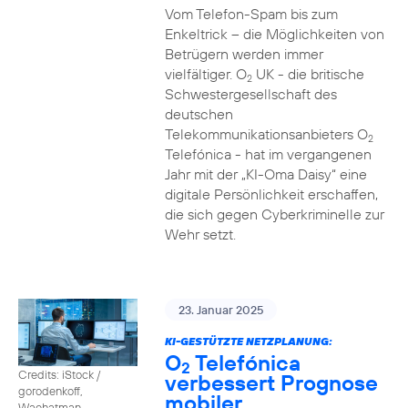
Vom Telefon-Spam bis zum
Enkeltrick – die Möglichkeiten von
Betrügern werden immer
vielfältiger. O
UK - die britische
2
Schwestergesellschaft des
deutschen
Telekommunikationsanbieters O
2
Telefónica - hat im vergangenen
Jahr mit der „KI-Oma Daisy“ eine
digitale Persönlichkeit erschaffen,
die sich gegen Cyberkriminelle zur
Wehr setzt.
23. Januar 2025
KI-GESTÜTZTE NETZPLANUNG:
O
Telefónica
2
Credits: iStock /
verbessert Prognose
gorodenkoff,
mobiler
Waehatman