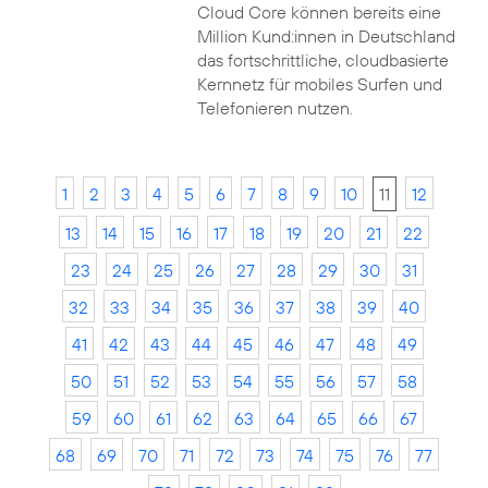
Cloud Core können bereits eine
Million Kund:innen in Deutschland
das fortschrittliche, cloudbasierte
Kernnetz für mobiles Surfen und
Telefonieren nutzen.
1
2
3
4
5
6
7
8
9
10
11
12
13
14
15
16
17
18
19
20
21
22
23
24
25
26
27
28
29
30
31
32
33
34
35
36
37
38
39
40
41
42
43
44
45
46
47
48
49
50
51
52
53
54
55
56
57
58
59
60
61
62
63
64
65
66
67
68
69
70
71
72
73
74
75
76
77