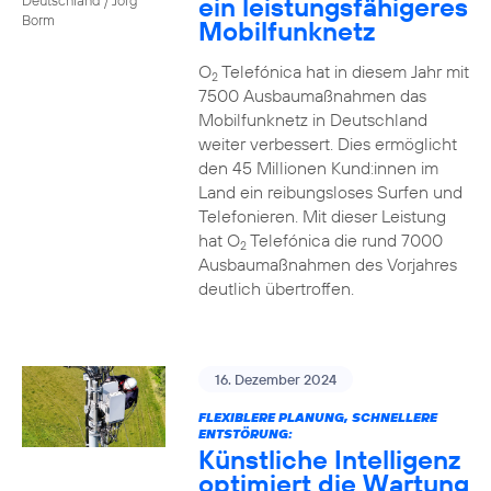
ein leistungsfähigeres
Borm
Mobilfunknetz
O
Telefónica hat in diesem Jahr mit
2
7500 Ausbaumaßnahmen das
Mobilfunknetz in Deutschland
weiter verbessert. Dies ermöglicht
den 45 Millionen Kund:innen im
Land ein reibungsloses Surfen und
Telefonieren. Mit dieser Leistung
hat O
Telefónica die rund 7000
2
Ausbaumaßnahmen des Vorjahres
deutlich übertroffen.
16. Dezember 2024
FLEXIBLERE PLANUNG, SCHNELLERE
ENTSTÖRUNG:
Künstliche Intelligenz
optimiert die Wartung