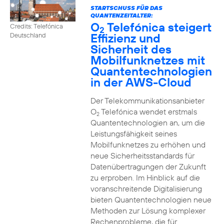
STARTSCHUSS FÜR DAS
QUANTENZEITALTER:
O
Telefónica steigert
Credits: Telefónica
2
Effizienz und
Deutschland
Sicherheit des
Mobilfunknetzes mit
Quantentechnologien
in der AWS-Cloud
Der Telekommunikationsanbieter
O
Telefónica wendet erstmals
2
Quantentechnologien an, um die
Leistungsfähigkeit seines
Mobilfunknetzes zu erhöhen und
neue Sicherheitsstandards für
Datenübertragungen der Zukunft
zu erproben. Im Hinblick auf die
voranschreitende Digitalisierung
bieten Quantentechnologien neue
Methoden zur Lösung komplexer
Rechenprobleme, die für