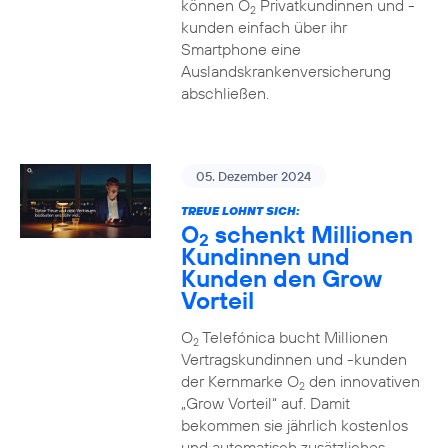
können O
Privatkundinnen und -
2
kunden einfach über ihr
Smartphone eine
Auslandskrankenversicherung
abschließen.
05. Dezember 2024
TREUE LOHNT SICH:
O
schenkt Millionen
2
Kundinnen und
Kunden den Grow
Vorteil
O
Telefónica bucht Millionen
2
Vertragskundinnen und -kunden
der Kernmarke O
den innovativen
2
„Grow Vorteil“ auf. Damit
bekommen sie jährlich kostenlos
und automatisch zusätzliches