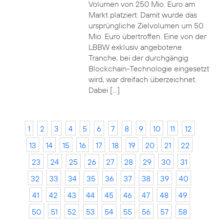
Volumen von 250 Mio. Euro am
Markt platziert. Damit wurde das
ursprüngliche Zielvolumen um 50
Mio. Euro übertroffen. Eine von der
LBBW exklusiv angebotene
Tranche, bei der durchgängig
Blockchain-Technologie eingesetzt
wird, war dreifach überzeichnet.
Dabei […]
1
2
3
4
5
6
7
8
9
10
11
12
13
14
15
16
17
18
19
20
21
22
23
24
25
26
27
28
29
30
31
32
33
34
35
36
37
38
39
40
41
42
43
44
45
46
47
48
49
50
51
52
53
54
55
56
57
58