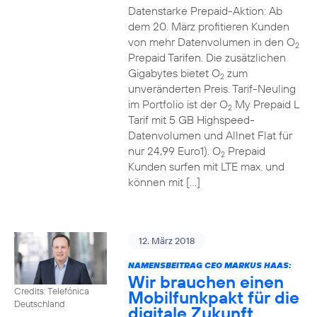
Datenstarke Prepaid-Aktion: Ab
dem 20. März profitieren Kunden
von mehr Datenvolumen in den O
2
Prepaid Tarifen. Die zusätzlichen
Gigabytes bietet O
zum
2
unveränderten Preis. Tarif-Neuling
im Portfolio ist der O
My Prepaid L
2
Tarif mit 5 GB Highspeed-
Datenvolumen und Allnet Flat für
nur 24,99 Euro1). O
Prepaid
2
Kunden surfen mit LTE max. und
können mit […]
12. März 2018
NAMENSBEITRAG CEO MARKUS HAAS:
Wir brauchen einen
Credits: Telefónica
Mobilfunkpakt für die
Deutschland
digitale Zukunft