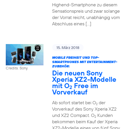
Highend-Smartphone zu diesem
Sensationspreis und zwar solange
der Vorrat reicht, unabhängig vom
Abschluss eines […]
15. März 2018
MOBILE FREIHEIT UND TOP-
SMARTPHONES MIT ENTERTAINMENT-
ZUBEHÖR:
Credits: Sony
Die neuen Sony
Xperia XZ2-Modelle
mit O
Free im
2
Vorverkauf
Ab sofort startet bei O
der
2
Vorverkauf des Sony Xperia XZ2
und XZ2 Compact. O
Kunden
2
bekommen beim Kauf der Xperia
XZ2-Modelle eines von fünf Sony