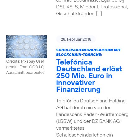
2
DSL XS, S, M oder L Professional,
Geschäftskunden […]
28. Februar 2018
SCHULDSCHEINTRANSAKTION MIT
BLOCKCHAIN-TRANCHE:
Telefónica
Credits: Pixabay User
Deutschland erlöst
geralt
|
Foto: CC0 1.0,
Ausschnitt bearbeitet
250 Mio. Euro in
innovativer
Finanzierung
Telefónica Deutschland Holding
AG hat durch ein von der
Landesbank Baden-Württemberg
(LBBW) und der DZ BANK AG
vermarktetes
Schuldscheindarlehen ein