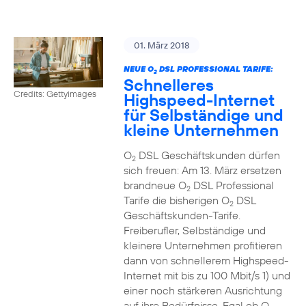
01. März 2018
NEUE O
DSL PROFESSIONAL TARIFE:
2
Schnelleres
Credits: Gettyimages
Highspeed-Internet
für Selbständige und
kleine Unternehmen
O
DSL Geschäftskunden dürfen
2
sich freuen: Am 13. März ersetzen
brandneue O
DSL Professional
2
Tarife die bisherigen O
DSL
2
Geschäftskunden-Tarife.
Freiberufler, Selbständige und
kleinere Unternehmen profitieren
dann von schnellerem Highspeed-
Internet mit bis zu 100 Mbit/s 1) und
einer noch stärkeren Ausrichtung
auf ihre Bedürfnisse. Egal ob O