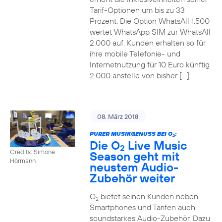
Tarif-Optionen um bis zu 33
Prozent. Die Option WhatsAll 1.500
wertet WhatsApp SIM zur WhatsAll
2.000 auf. Kunden erhalten so für
ihre mobile Telefonie- und
Internetnutzung für 10 Euro künftig
2.000 anstelle von bisher […]
08. März 2018
PURER MUSIKGENUSS BEI O
:
2
Die O
Live Music
2
Credits: Simone
Season geht mit
Hörmann
neustem Audio-
Zubehör weiter
O
bietet seinen Kunden neben
2
Smartphones und Tarifen auch
soundstarkes Audio-Zubehör. Dazu