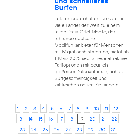
und schnelleres
Surfen
Telefonieren, chatten, simsen – in
viele Länder der Welt zu einem
fairen Preis. Ortel Mobile, der
führende deutsche
Mobilfunkanbieter für Menschen
mit Migrationshintergrund, bietet ab
1. März 2023 sechs neue attraktive
Tarifoptionen mit deutlich
größerem Datenvolumen, höherer
Surfgeschwindigkeit und
zahlreichen neuen Zielländern.
1
2
3
4
5
6
7
8
9
10
11
12
13
14
15
16
17
18
19
20
21
22
23
24
25
26
27
28
29
30
31