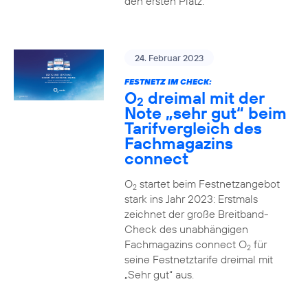
den ersten Platz.
24. Februar 2023
FESTNETZ IM CHECK:
O
dreimal mit der
2
Note „sehr gut“ beim
Tarifvergleich des
Fachmagazins
connect
O
startet beim Festnetzangebot
2
stark ins Jahr 2023: Erstmals
zeichnet der große Breitband-
Check des unabhängigen
Fachmagazins connect O
für
2
seine Festnetztarife dreimal mit
„Sehr gut“ aus.