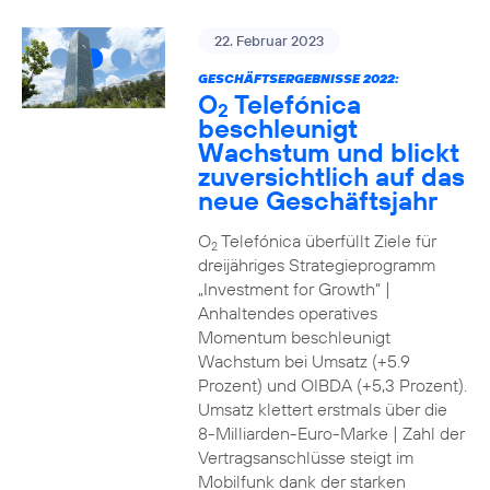
22. Februar 2023
GESCHÄFTSERGEBNISSE 2022:
O
Telefónica
2
beschleunigt
Wachstum und blickt
zuversichtlich auf das
neue Geschäftsjahr
O
Telefónica überfüllt Ziele für
2
dreijähriges Strategieprogramm
„Investment for Growth“ |
Anhaltendes operatives
Momentum beschleunigt
Wachstum bei Umsatz (+5.9
Prozent) und OIBDA (+5,3 Prozent).
Umsatz klettert erstmals über die
8-Milliarden-Euro-Marke | Zahl der
Vertragsanschlüsse steigt im
Mobilfunk dank der starken