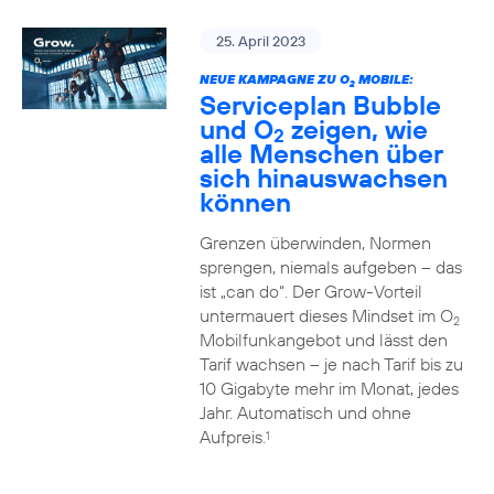
25. April 2023
NEUE KAMPAGNE ZU O
MOBILE:
2
Serviceplan Bubble
und O
zeigen, wie
2
alle Menschen über
sich hinauswachsen
können
Grenzen überwinden, Normen
sprengen, niemals aufgeben – das
ist „can do“. Der Grow-Vorteil
untermauert dieses Mindset im O
2
Mobilfunkangebot und lässt den
Tarif wachsen – je nach Tarif bis zu
10 Gigabyte mehr im Monat, jedes
Jahr. Automatisch und ohne
Aufpreis.
1