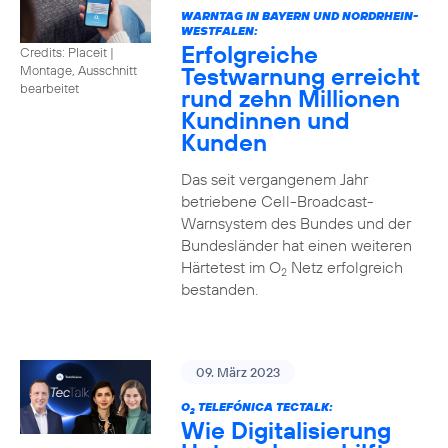
WARNTAG IN BAYERN UND NORDRHEIN-
WESTFALEN:
Erfolgreiche
Credits: Placeit |
Testwarnung erreicht
Montage, Ausschnitt
bearbeitet
rund zehn Millionen
Kundinnen und
Kunden
Das seit vergangenem Jahr
betriebene Cell-Broadcast-
Warnsystem des Bundes und der
Bundesländer hat einen weiteren
Härtetest im O
Netz erfolgreich
2
bestanden.
09. März 2023
O
TELEFÓNICA TECTALK:
2
Wie Digitalisierung