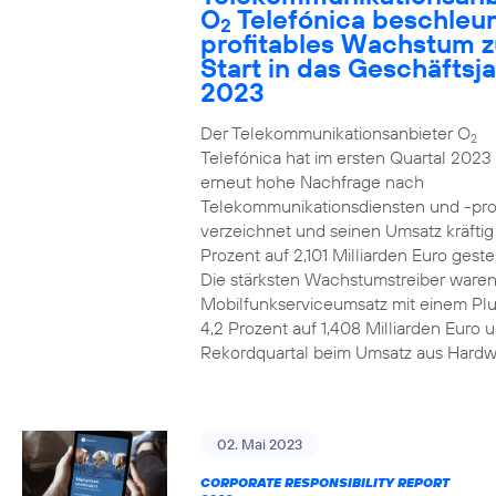
O
Telefónica beschleun
2
profitables Wachstum 
Start in das Geschäftsj
2023
Der Telekommunikationsanbieter O
2
Telefónica hat im ersten Quartal 2023
erneut hohe Nachfrage nach
Telekommunikationsdiensten und -pr
verzeichnet und seinen Umsatz kräfti
Prozent auf 2,101 Milliarden Euro gestei
Die stärksten Wachstumstreiber waren
Mobilfunkserviceumsatz mit einem Pl
4,2 Prozent auf 1,408 Milliarden Euro 
Rekordquartal beim Umsatz aus Hardw
02. Mai 2023
CORPORATE RESPONSIBILITY REPORT