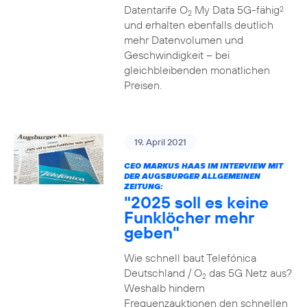
Datentarife O
My Data 5G-fähig
2
2
und erhalten ebenfalls deutlich
mehr Datenvolumen und
Geschwindigkeit – bei
gleichbleibenden monatlichen
Preisen.
19. April 2021
CEO MARKUS HAAS IM INTERVIEW MIT
DER AUGSBURGER ALLGEMEINEN
ZEITUNG:
"2025 soll es keine
Funklöcher mehr
geben"
Wie schnell baut Telefónica
Deutschland / O
das 5G Netz aus?
2
Weshalb hindern
Frequenzauktionen den schnellen