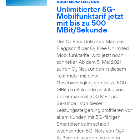
NOCH MEHR LEISTUNG:
Unlimitierter 5G-
Mobilfunktarif jetzt
mit bis zu 500
MBit/Sekunde
Der O
Free Unlimited Max, das
2
Flaggschiff der O
Free Unlimited
2
Mobilfunktarife, wird jetzt noch
schneller. Ab dem 5. Mai 2021
surfen O
Neukunden in diesem
2
Tarif mobil mit einer
Geschwindigkeit von bis zu 500
MBit pro Sekunde anstelle von
bisher maximal 300 MBit pro
Sekunde.
Von dieser
1
Leistungssteigerung profitieren vor
allem Kunden mit 5G-fähigen
Smartphones im schnell
wachsenden 5G-Netz von O
.
2
2
Außerdem werden die reinen