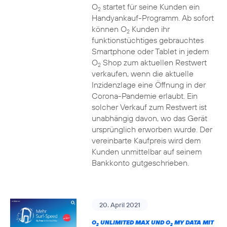
O
startet für seine Kunden ein
2
Handyankauf-Programm. Ab sofort
können O
Kunden ihr
2
funktionstüchtiges gebrauchtes
Smartphone oder Tablet in jedem
O
Shop zum aktuellen Restwert
2
verkaufen, wenn die aktuelle
Inzidenzlage eine Öffnung in der
Corona-Pandemie erlaubt. Ein
solcher Verkauf zum Restwert ist
unabhängig davon, wo das Gerät
ursprünglich erworben wurde. Der
vereinbarte Kaufpreis wird dem
Kunden unmittelbar auf seinem
Bankkonto gutgeschrieben.
20. April 2021
O
UNLIMITED MAX UND O
MY DATA MIT
2
2