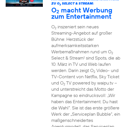
ZU O
SELECT & STREAM:
2
O
macht Werbung
2
zum Entertainment
O
inszeniert sein neues
2
Streaming-Angebot auf großer
Bühne: Herzstück der
aufmerksamkeitsstarken
Werbemaßnahmen rund um O
2
Select & Stream
sind Spots, die ab
1
10. März in TV und Web laufen
werden. Darin zeigt O
Video- und
2
TV-Content von Netflix, Sky Ticket
und O
TV powered by waipu.tv –
2
und unterstreicht das Motto der
Kampagne so eindrucksvoll: „Wir
haben das Entertainment. Du hast
die Wahl“. Sie ist das erste größere
Werk der „Serviceplan Bubble“, ein
maßgenschneidertes
Agenturmodell, das Serviceplan