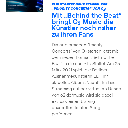
ELIF STARTET NEUE STAFFEL DER
„PRIORITY CONCERTS“ VON O
:
2
Mit „Behind the Beat“
bringt O
Music die
2
Künstler noch näher
zu ihren Fans
Die erfolgreichen “Priority
Concerts” von O
starten jetzt mit
2
dem neuen Format „Behind the
Beat“ in die nächste Staffel: Am 25.
März 2021 spielt die Berliner
Ausnahmekünstlerin ELIF ihr
aktuelles Album „Nacht“. Im Live-
Streaming auf der virtuellen Bühne
von o2.de/music wird sie dabei
exklusiv einen bislang
unveröffentlichten Song
performen.