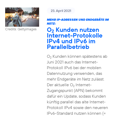
23. April 2021
MEHR IP-ADRESSEN UND ENDGERÄTE IM
NETZ:
O
Kunden nutzen
Credits: Gettyimages
2
Internet-Protokolle
IPv4 und IPv6 im
Parallelbetrieb
O
Kunden können spätestens ab
2
Juni 2021 auch das Internet-
Protokoll IPv6 bei der mobilen
Datennutzung verwenden, das
mehr Endgeräte im Netz zulässt.
Der aktuelle O
Internet-
2
Zugangspunkt (APN) bekommt
dafür ein Update, sodass Kunden
künftig parallel das alte Internet-
Protokoll IPv4 sowie den neueren
IPv6-Standard nutzen können (=