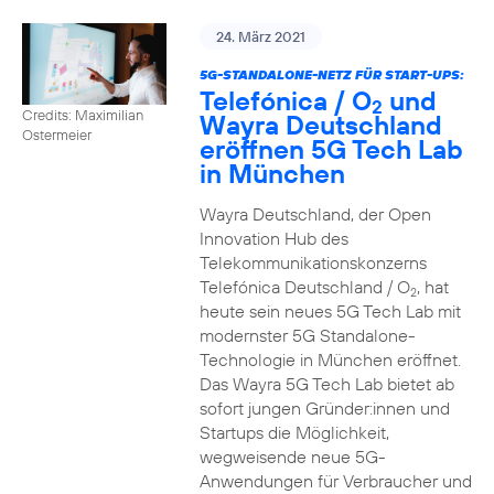
24. März 2021
5G-STANDALONE-NETZ FÜR START-UPS:
Telefónica / O
und
2
Credits: Maximilian
Wayra Deutschland
Ostermeier
eröffnen 5G Tech Lab
in München
Wayra Deutschland, der Open
Innovation Hub des
Telekommunikationskonzerns
Telefónica Deutschland / O
, hat
2
heute sein neues 5G Tech Lab mit
modernster 5G Standalone-
Technologie in München eröffnet.
Das Wayra 5G Tech Lab bietet ab
sofort jungen Gründer:innen und
Startups die Möglichkeit,
wegweisende neue 5G-
Anwendungen für Verbraucher und