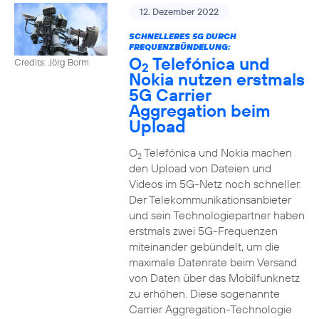
12. Dezember 2022
SCHNELLERES 5G DURCH
FREQUENZBÜNDELUNG:
O
Telefónica und
Credits: Jörg Borm
2
Nokia nutzen erstmals
5G Carrier
Aggregation beim
Upload
O
Telefónica und Nokia machen
2
den Upload von Dateien und
Videos im 5G-Netz noch schneller.
Der Telekommunikationsanbieter
und sein Technologiepartner haben
erstmals zwei 5G-Frequenzen
miteinander gebündelt, um die
maximale Datenrate beim Versand
von Daten über das Mobilfunknetz
zu erhöhen. Diese sogenannte
Carrier Aggregation-Technologie