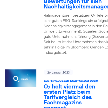
Bewertungen für sein
Nachhaltigkeitsmanag
Ratingagenturen bestätigen O
Telefón
2
sehr guten ESG-Rankings ein erfolgre
Nachhaltigkeitsengagement in den Be
Umwelt (Environment), Soziales (Socia
gute Unternehmensführung (Governa
Seit heute ist das Unternehmen das vi
Jahr in Folge im Bloomberg Gender-Eq
Index gelistet.
26. Januar 2023
ERSTER GROSSER TARIF-CHECK 2023:
O
holt viermal den
2
ersten Platz beim
Tarifvergleich des
Fachmagazins
connect