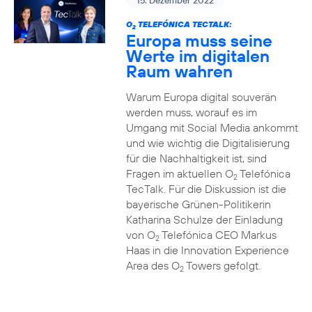
15. Dezember 2022
O
TELEFÓNICA TECTALK:
2
Europa muss seine
Werte im digitalen
Raum wahren
Warum Europa digital souverän
werden muss, worauf es im
Umgang mit Social Media ankommt
und wie wichtig die Digitalisierung
für die Nachhaltigkeit ist, sind
Fragen im aktuellen O
Telefónica
2
TecTalk. Für die Diskussion ist die
bayerische Grünen-Politikerin
Katharina Schulze der Einladung
von O
Telefónica CEO Markus
2
Haas in die Innovation Experience
Area des O
Towers gefolgt.
2