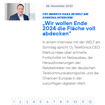
28. November 2022
CEO MARKUS HAAS IM WELT AM
SONNTAG INTERVIEW:
„Wir wollen Ende
2024 die Fläche voll
abdecken“
In einem Interview mit der WELT am
Sonntag spricht O
Telefónica CEO
2
Markus Haas über schnelle
Fortschritte im Netzausbau, die
Herausforderungen der
Netzbetreiber mit der deutschen
Telekommunikationspolitik und die
Chancen Europas in der
zukünftigen digitalen Welt.
1
2
3
4
5
6
7
8
9
10
11
12