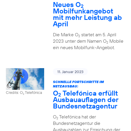
Neues O
2
Mobilfunkangebot
mit mehr Leistung ab
April
Die Marke O
startet am 5. April
2
2023 unter dem Namen O
Mobile
2
ein neues Mobilfunk-Angebot.
11. Januar 2023
SCHNELLE FORTSCHRITTE IM
NETZAUSBAU:
O
Telefónica erfüllt
Credits: O
Telefónica
2
2
Ausbauauflagen der
Bundesnetzagentur
O
Telefónica hat der
2
Bundesnetzagentur die
Ausbauzahlen zur Erreichung der