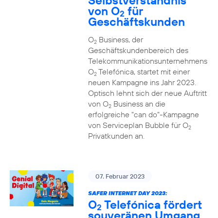
Selbstverständnis
von O
für
2
Geschäftskunden
O
Business, der
2
Geschäftskundenbereich des
Telekommunikationsunternehmens
O
Telefónica, startet mit einer
2
neuen Kampagne ins Jahr 2023.
Optisch lehnt sich der neue Auftritt
von O
Business an die
2
erfolgreiche "can do"-Kampagne
von Serviceplan Bubble für O
2
Privatkunden an.
07. Februar 2023
SAFER INTERNET DAY 2023:
O
Telefónica fördert
2
souveränen Umgang