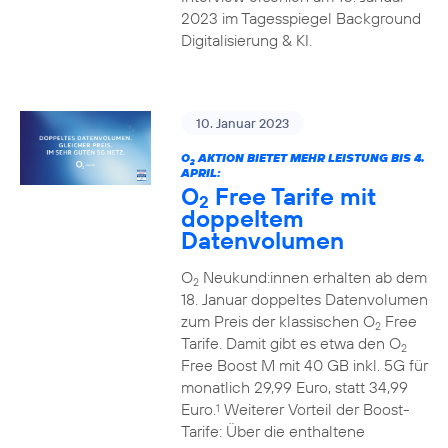
2023 im Tagesspiegel Background
Digitalisierung & KI.
10. Januar 2023
O
AKTION BIETET MEHR LEISTUNG BIS 4.
2
APRIL:
O
Free Tarife mit
2
doppeltem
Datenvolumen
O
Neukund:innen erhalten ab dem
2
18. Januar doppeltes Datenvolumen
zum Preis der klassischen O
Free
2
Tarife. Damit gibt es etwa den O
2
Free Boost M mit 40 GB inkl. 5G für
monatlich 29,99 Euro, statt 34,99
Euro.
Weiterer Vorteil der Boost-
1
Tarife: Über die enthaltene