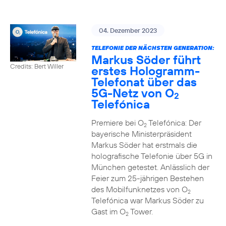
04. Dezember 2023
TELEFONIE DER NÄCHSTEN GENERATION:
Markus Söder führt
Credits: Bert Willer
erstes Hologramm-
Telefonat über das
5G-Netz von O
2
Telefónica
Premiere bei O
Telefónica: Der
2
bayerische Ministerpräsident
Markus Söder hat erstmals die
holografische Telefonie über 5G in
München getestet. Anlässlich der
Feier zum 25-jährigen Bestehen
des Mobilfunknetzes von O
2
Telefónica war Markus Söder zu
Gast im O
Tower.
2