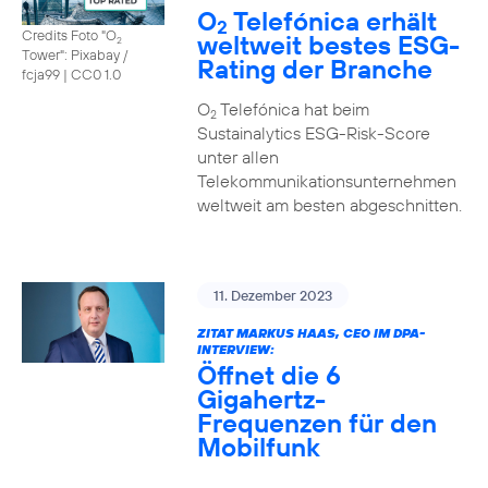
O
Telefónica erhält
2
Credits Foto "O
weltweit bestes ESG-
2
Tower": Pixabay /
Rating der Branche
fcja99
|
CC0 1.0
O
Telefónica hat beim
2
Sustainalytics ESG-Risk-Score
unter allen
Telekommunikationsunternehmen
weltweit am besten abgeschnitten.
11. Dezember 2023
ZITAT MARKUS HAAS, CEO IM DPA-
INTERVIEW:
Öffnet die 6
Gigahertz-
Frequenzen für den
Mobilfunk