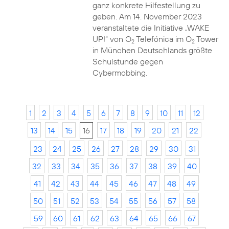
ganz konkrete Hilfestellung zu
geben. Am 14. November 2023
veranstaltete die Initiative „WAKE
UP!“ von O
Telefónica im O
Tower
2
2
in München Deutschlands größte
Schulstunde gegen
Cybermobbing.
1
2
3
4
5
6
7
8
9
10
11
12
13
14
15
16
17
18
19
20
21
22
23
24
25
26
27
28
29
30
31
32
33
34
35
36
37
38
39
40
41
42
43
44
45
46
47
48
49
50
51
52
53
54
55
56
57
58
59
60
61
62
63
64
65
66
67