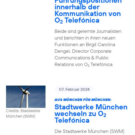
Führungspositionen
innerhalb der
Kommunikation von
O
Telefónica
2
Beide sind gelernte Journalisten
und berichten in ihren neuen
Funktionen an Birgit Carolina
Dengel, Director Corporate
Communications & Public
Relations von O
Telefónica.
2
07. Februar 2024
AUS MÜNCHEN FÜR MÜNCHEN:
Stadtwerke München
Credits: Stadtwerke
wechseln zu O
2
München (SWM)
Telefónica
Die Stadtwerke München (SWM)