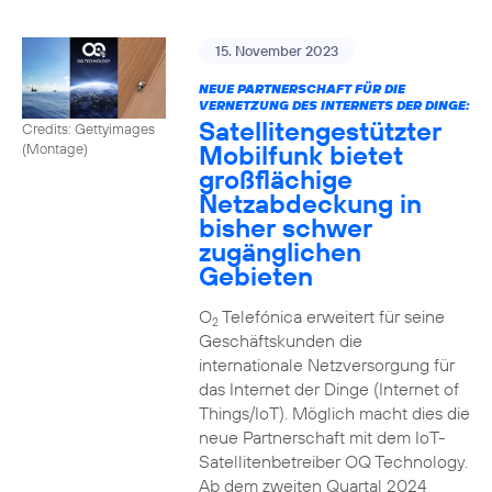
15. November 2023
NEUE PARTNERSCHAFT FÜR DIE
VERNETZUNG DES INTERNETS DER DINGE:
Satellitengestützter
Credits: Gettyimages
Mobilfunk bietet
(Montage)
großflächige
Netzabdeckung in
bisher schwer
zugänglichen
Gebieten
O
Telefónica erweitert für seine
2
Geschäftskunden die
internationale Netzversorgung für
das Internet der Dinge (Internet of
Things/IoT). Möglich macht dies die
neue Partnerschaft mit dem IoT-
Satellitenbetreiber OQ Technology.
Ab dem zweiten Quartal 2024