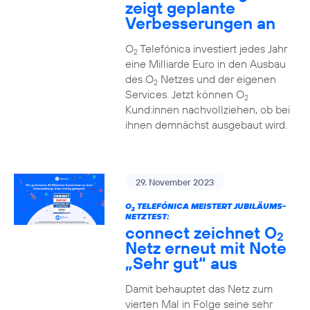
zeigt geplante
Verbesserungen an
O
Telefónica investiert jedes Jahr
2
eine Milliarde Euro in den Ausbau
des O
Netzes und der eigenen
2
Services. Jetzt können O
2
Kund:innen nachvollziehen, ob bei
ihnen demnächst ausgebaut wird.
29. November 2023
O
TELEFÓNICA MEISTERT JUBILÄUMS-
2
NETZTEST:
connect zeichnet O
2
Netz erneut mit Note
„Sehr gut“ aus
Damit behauptet das Netz zum
vierten Mal in Folge seine sehr