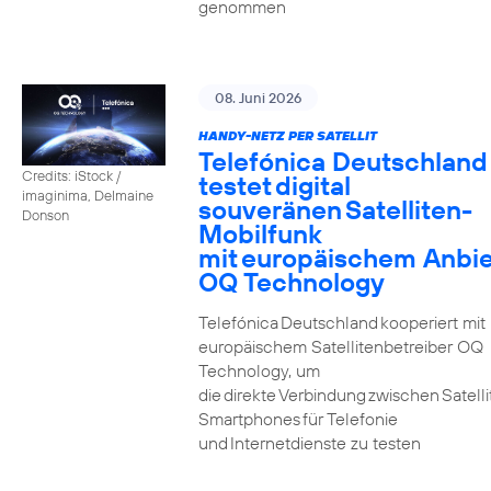
genommen
08. Juni 2026
HANDY-NETZ PER SATELLIT
Telefónica Deutschland
Credits: iStock /
testet digital
imaginima, Delmaine
souveränen Satelliten-
Donson
Mobilfunk
mit europäischem Anbie
OQ Technology
Telefónica Deutschland kooperiert mit
europäischem Satellitenbetreiber OQ
Technology, um
die direkte Verbindung zwischen Satell
Smartphones für Telefonie
und Internetdienste zu testen