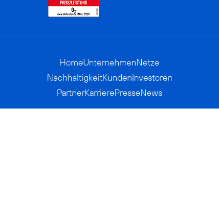
Home
Unternehmen
Netze
Nachhaltigkeit
Kunden
Investoren
Partner
Karriere
Presse
News
Privatkunden
Geschäftskunden
Worldwide
BASECAMP
AGB
Kontakt
ElektroG / BattG
Datenschutz
Hinweisgeberverfahren
Jugendschutz
Barrierefreiheit
Impressum