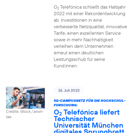
O
Telefónica schließt das Halbjahr
2
2022 mit einer Rekordentwicklung
ab. Investitionen in eine
verbesserte Netzqualität, innovative
Tarife, einen exzellenten Service
sowie in mehr Nachhaltigkeit
verleihen dem Unternehmen
erneut einen deutlichen
Leistungsschub für seine
Kund:innen.
26. Juli 2022
5G-CAMPUSNETZ FÜR DIE HOCHSCHUL-
FORSCHUNG:
O
Telefónica liefert
Credits: iStock / anon-
2
Technischer
tae
Universität München
digitales Sprungbrett