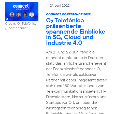
24. Juni 2022
CONNECT CONFERENCE 2022:
O
Telefónica
2
Credits: O
Telefónica
präsentierte
2
/ Logo: connect
spannende Einblicke
in 5G, Cloud und
Industrie 4.0
Am 21. und 22. Juni fand die
connect conference in Dresden
statt, das jährliche Branchenevent
der Fachzeitschrift connect. O
2
Telefónica war als exklusiver
Partner mit dabei. Insgesamt trafen
sich rund 150 Vertreter:innen von
Telekommunikationsanbietern, IT-
Dienstleistern, Netzausrüstern und
Startups vor Ort, um über die
wichtigsten technologischen
Entwicklungen im Mobilfunk und