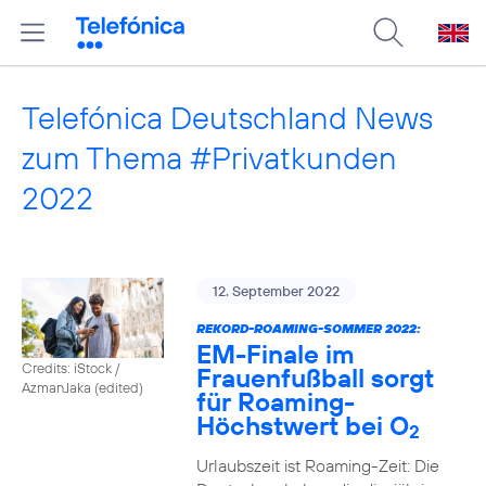
Telefónica Deutschland News
zum Thema #Privatkunden
2022
12. September 2022
REKORD-ROAMING-SOMMER 2022:
EM-Finale im
Credits: iStock /
Frauenfußball sorgt
AzmanJaka (edited)
für Roaming-
Höchstwert bei O
2
Urlaubszeit ist Roaming-Zeit: Die