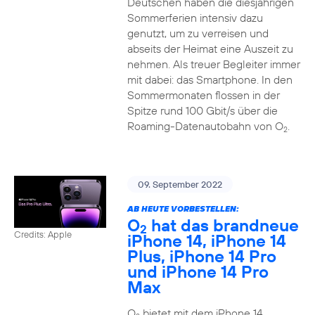
Deutschen haben die diesjährigen
Sommerferien intensiv dazu
genutzt, um zu verreisen und
abseits der Heimat eine Auszeit zu
nehmen. Als treuer Begleiter immer
mit dabei: das Smartphone. In den
Sommermonaten flossen in der
Spitze rund 100 Gbit/s über die
Roaming-Datenautobahn von O
.
2
09. September 2022
AB HEUTE VORBESTELLEN:
O
hat das brandneue
2
Credits: Apple
iPhone 14, iPhone 14
Plus, iPhone 14 Pro
und iPhone 14 Pro
Max
O
bietet mit dem iPhone 14,