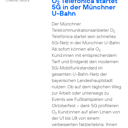
O
Telefónica startet
2
5G in der Münchner
U-Bahn
Der Münchner
Telekommunikationsanbieter O
2
Telefónica startet sein schnelles
5G-Netz in der Münchner U-Bahn.
Ab sofort können alle O
2
Kund:innen mit entsprechendem
Tarif und Endgerät den modernen
5G-Mobilfunkstandard im
gesamten U-Bahn-Netz der
bayerischen Landeshauptstadt
nutzen. Ob auf dem täglichen Weg
zur Arbeit oder unterwegs zu
Events wie Fußballspielen und
Oktoberfest – dank 5G profitieren
O
Kund:innen auf allen Linien von
2
der U1 bis U8 von einem
verbesserten Netzerlebnis. Ihnen