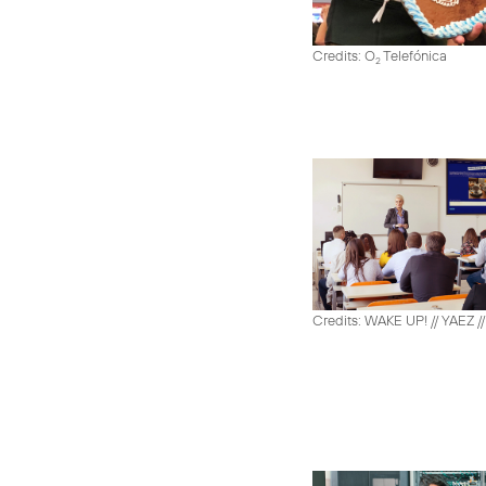
Credits: O
Telefónica
2
Credits: WAKE UP! // YAEZ /