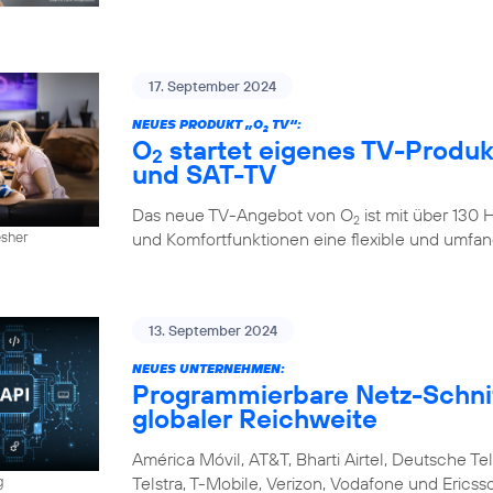
17. September 2024
NEUES PRODUKT „O
TV“:
2
O
startet eigenes TV-Produkt
2
und SAT-TV
Das neue TV-Angebot von O
ist mit über 130
2
und Komfortfunktionen eine flexible und umfan
esher
13. September 2024
NEUES UNTERNEHMEN:
Programmierbare Netz-Schnitt
globaler Reichweite
América Móvil, AT&T, Bharti Airtel, Deutsche Tel
Telstra, T-Mobile, Verizon, Vodafone und Eri
g