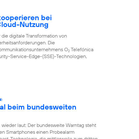
ooperieren bei
 Cloud-Nutzung
 die digitale Transformation von
erheitsanforderungen. Die
kommunikationsunternehmens O
Telefónica
2
urity-Service-Edge-(SSE)-Technologien,
N:
Mal beim bundesweiten
 wieder laut: Der bundesweite Warntag steht
nen Smartphones einen Probealarm
st-Technologie, die mittlerweile zum dritten