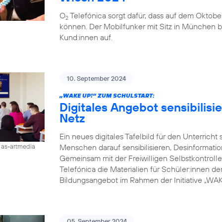
O
Telefónica sorgt dafür, dass auf dem Oktobe
2
können. Der Mobilfunker mit Sitz in München b
Kund:innen auf.
10. September 2024
„WAKE UP!“ ZUM SCHULSTART:
Digitales Angebot sensibilisi
Netz
Ein neues digitales Tafelbild für den Unterricht
Menschen darauf sensibilisieren, Desinformati
/ as-artmedia
Gemeinsam mit der Freiwilligen Selbstkontroll
Telefónica die Materialien für Schüler:innen der 
Bildungsangebot im Rahmen der Initiative „WAKE
05. September 2024