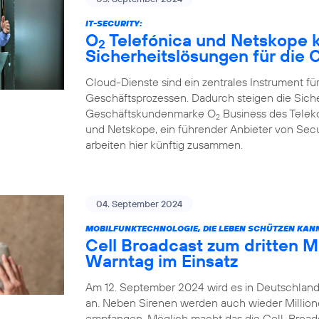
IT-SECURITY:
O
Telefónica und Netskope k
2
Sicherheitslösungen für die
Cloud-Dienste sind ein zentrales Instrument für
Geschäftsprozessen. Dadurch steigen die Sich
Geschäftskundenmarke O
Business des Tele
2
und Netskope, ein führender Anbieter von Sec
arbeiten hier künftig zusammen.
04. September 2024
MOBILFUNKTECHNOLOGIE, DIE LEBEN SCHÜTZEN KAN
Cell Broadcast zum dritten 
Warntag im Einsatz
Am 12. September 2024 wird es in Deutschland
an. Neben Sirenen werden auch wieder Millio
empfangen. Möglich macht das die Cell-Broadca