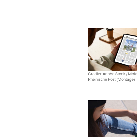
Credits: Adobe Stock / Moix
Rheinische Post (Montage)