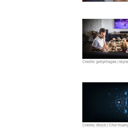
Credits: gettyimages / skyn
Credits: iStock / Chor muan