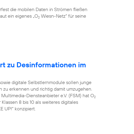
rfest die mobilen Daten in Strömen fließen
aut ein eigenes „O
Wiesn-Netz“ für seine
2
ert zu Desinformationen im
 sowie digitale Selbstlernmodule sollen junge
on zu erkennen und richtig damit umzugehen.
e Multimedia-Diensteanbieter e.V. (FSM) hat O
2
Klassen 8 bis 10 als weiteres digitales
 UP!“ konzipiert.