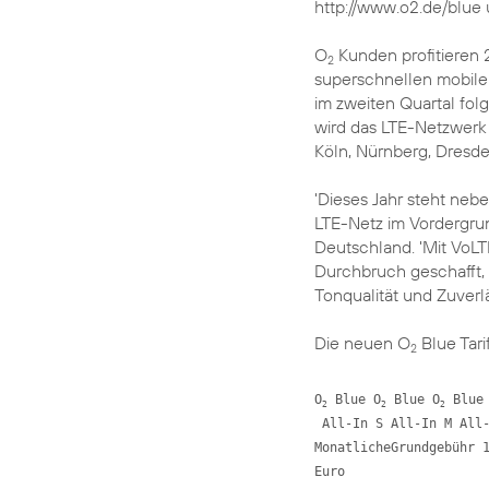
http://www.o2.de/blue
O
Kunden profitieren 
2
superschnellen mobilen
im zweiten Quartal fol
wird das LTE-Netzwerk
Köln, Nürnberg, Dresden
'Dieses Jahr steht neb
LTE-Netz im Vordergru
Deutschland. 'Mit VoLT
Durchbruch geschafft,
Tonqualität und Zuverlä
Die neuen O
Blue Tari
2
O
 Blue O
 Blue O
 Blue
2
2
2
 All-In S All-In M All-
MonatlicheGrundgebühr 1
Euro
