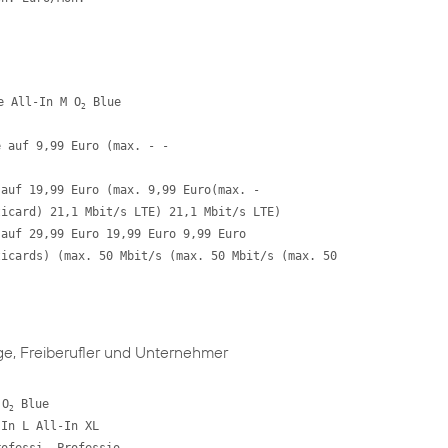
e All-In M O
 Blue 

2
 auf 9,99 Euro (max. - - 

auf 19,99 Euro (max. 9,99 Euro(max. - 

icard) 21,1 Mbit/s LTE) 21,1 Mbit/s LTE) 

auf 29,99 Euro 19,99 Euro 9,99 Euro

icards) (max. 50 Mbit/s (max. 50 Mbit/s (max. 50 

ige, Freiberufler und Unternehmer
 O
 Blue 

2
In L All-In XL 
