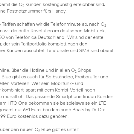
Damit die O
Kunden kostengünstig erreichbar sind,
2
eine Festnetznummer fürs Handy.
 Tarifen schaffen wir die Telefonminute ab, nach O
2
n wir die dritte Revolution im deutschen Mobilfunk',
O von Telefónica Deutschland. 'Wir sind der erste
 der sein Tarifportfolio komplett nach den
er Kunden ausrichtet. Telefonate und SMS sind überall
nline, über die Hotline und in allen O
Shops
2
Blue gibt es auch für Selbständige, Freiberufler und
2
llen Vorteilen. Wer sein Mobilfunk- und
 kombiniert, spart mit dem Kombi-Vorteil noch
Euro monatlich. Das passende Smartphone finden Kunden
em HTC One bekommen sie beispielsweise ein LTE
gesamt nur 661 Euro, bei dem auch Beats by Dr. Dre
 99 Euro kostenlos dazu gehören.
 über den neuen O
Blue gibt es unter:
2