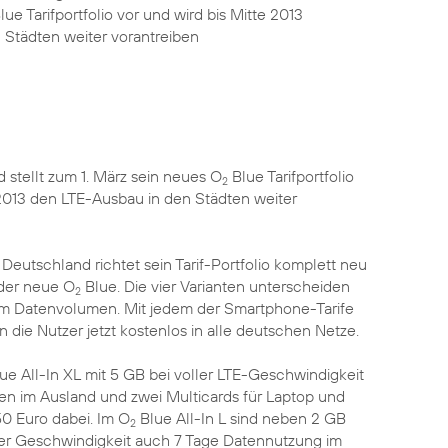
lue Tarifportfolio vor und wird bis Mitte 2013
 Städten weiter vorantreiben
 stellt zum 1. März sein neues O
Blue Tarifportfolio
2
 2013 den LTE-Ausbau in den Städten weiter
utschland richtet sein Tarif-Portfolio komplett neu
 der neue O
Blue. Die vier Varianten unterscheiden
2
em Datenvolumen. Mit jedem der Smartphone-Tarife
 die Nutzer jetzt kostenlos in alle deutschen Netze.
ue All-In XL mit 5 GB bei voller LTE-Geschwindigkeit
fen im Ausland und zwei Multicards für Laptop und
50 Euro dabei. Im O
Blue All-In L sind neben 2 GB
2
er Geschwindigkeit auch 7 Tage Datennutzung im