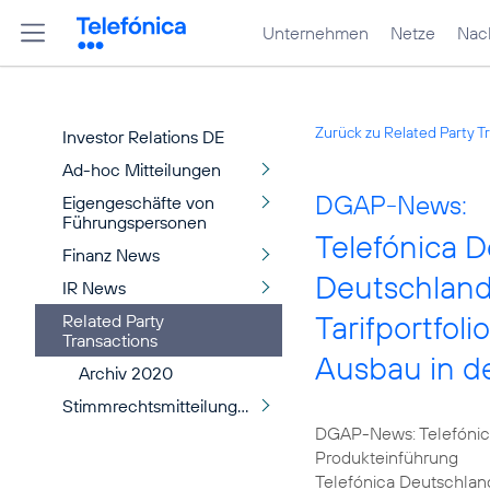
Unternehmen
Netze
Nach
Zurück zu Related Party T
Investor Relations DE
Ad-hoc Mitteilungen
DGAP-News:
Eigengeschäfte von
Führungspersonen
Telefónica D
Finanz News
Deutschland 
IR News
Tarifportfol
Related Party
Transactions
Ausbau in d
Archiv 2020
Stimmrechtsmitteilungen
DGAP-News: Telefónica
Produkteinführung
Telefónica Deutschland