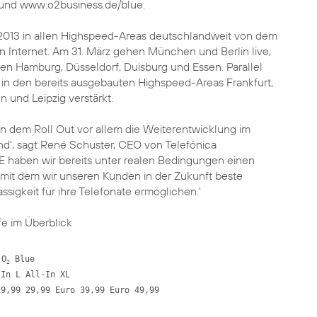
 und www.o2business.de/blue.
2013 in allen Highspeed-Areas deutschlandweit von dem
 Internet. Am 31. März gehen München und Berlin live,
gen Hamburg, Düsseldorf, Duisburg und Essen. Parallel
 in den bereits ausgebauten Highspeed-Areas Frankfurt,
 und Leipzig verstärkt.
en dem Roll Out vor allem die Weiterentwicklung im
nd', sagt René Schuster, CEO von Telefónica
E haben wir bereits unter realen Bedingungen einen
 mit dem wir unseren Kunden in der Zukunft beste
ssigkeit für ihre Telefonate ermöglichen.'
fe im Überblick
 O
 Blue 

2
In L All-In XL

9,99 29,99 Euro 39,99 Euro 49,99
