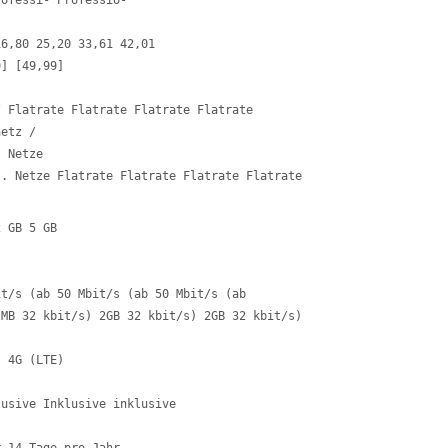
ofessi- Professio-

6,80 25,20 33,61 42,01 

] [49,99] 

 Flatrate Flatrate Flatrate Flatrate 

etz / 

 Netze 

t. Netze Flatrate Flatrate Flatrate Flatrate
 GB 5 GB 

t/s (ab 50 Mbit/s (ab 50 Mbit/s (ab 

MB 32 kbit/s) 2GB 32 kbit/s) 2GB 32 kbit/s) 

 4G (LTE) 

usive Inklusive inklusive 
