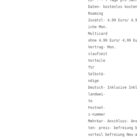
EU- - - 7 Tage pro Jahr
Daten- kostenlos kosten
Roaming 

Zusätzl- 4,99 Euro/ 4,9
iche Mon. 

Multicard 

ohne 4,99 Euro/ 4,99 Eu
Vertrag- Mon. 

slaufzeit 

Vorteile 

für 

Selbstä- 

ndige 

Deutsch- Inklusive Inkl
landwei- 

te 

Festnet- 

z-nummer 

Mehrkar- Anschluss- Ans
ten- preis- befreiung b
vorteil befreiung Neu-a