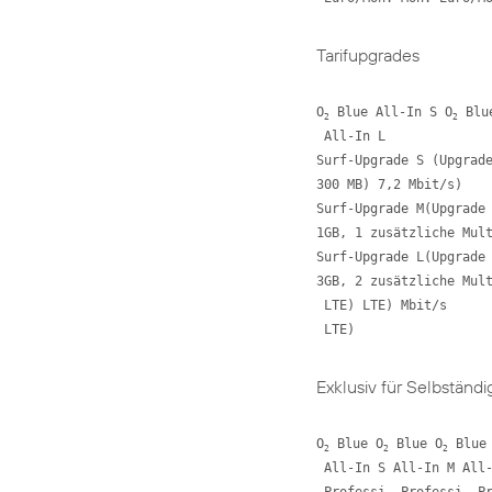
Tarifupgrades
O
 Blue All-In S O
 Blu
2
2
 All-In L 

Surf-Upgrade S (Upgrade
300 MB) 7,2 Mbit/s) 

Surf-Upgrade M(Upgrade 
1GB, 1 zusätzliche Mult
Surf-Upgrade L(Upgrade 
3GB, 2 zusätzliche Mult
 LTE) LTE) Mbit/s 

 LTE)
Exklusiv für Selbständ
O
 Blue O
 Blue O
 Blue
2
2
2
 All-In S All-In M All-