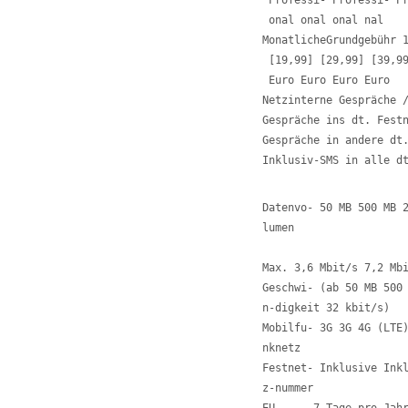
 Professi- Professi- Pr
 onal onal onal nal 

MonatlicheGrundgebühr 1
 [19,99] [29,99] [39,99
 Euro Euro Euro Euro 

Netzinterne Gespräche /
Gespräche ins dt. Festn
Gespräche in andere dt.
Inklusiv-SMS in alle d
Datenvo- 50 MB 500 MB 2
lumen 

Max. 3,6 Mbit/s 7,2 Mbi
Geschwi- (ab 50 MB 500 
n-digkeit 32 kbit/s) 

Mobilfu- 3G 3G 4G (LTE)
nknetz 

Festnet- Inklusive Inkl
z-nummer 
