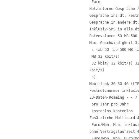
 Euro 

Netzinterne Gespräche /
Gespräche ins dt. Festn
Gespräche in andere dt.
Inklusiv-SMS in alle dt
Datenvolumen 50 MB 500 
Max. Geschwindigkeit 3,
 s (ab 50 (ab 500 MB (a
 MB 32 kbit/s) 

 32 kbit/ 32 kbit/s) 32
kbit/s)

 s) 

Mobilfunk 3G 3G 4G (LTE
Festnetznummer inklusiv
EU-Daten-Roaming - - 7 
 pro Jahr pro Jahr 

 kostenlos kostenlos

Zusätzliche Multicard 4
 Euro/Mon. Mon. inklusi
ohne Vertragslaufzeit 4
 Euro/Mon. Mon. Euro/M