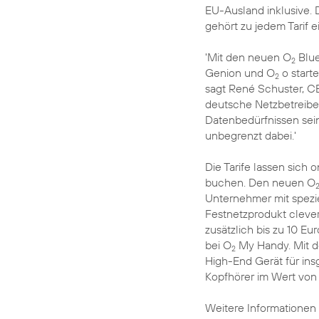
EU-Ausland inklusive. 
gehört zu jedem Tarif 
'Mit den neuen O
Blue
2
Genion und O
o starte
2
sagt René Schuster, CE
deutsche Netzbetreiber,
Datenbedürfnissen sein
unbegrenzt dabei.'
Die Tarife lassen sich o
buchen. Den neuen O
Unternehmer mit spezie
Festnetzprodukt clever
zusätzlich bis zu 10 
bei O
My Handy. Mit d
2
High-End Gerät für ins
Kopfhörer im Wert von
Weitere Informationen