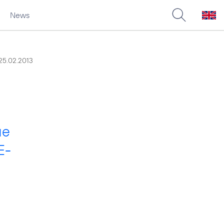
News
25.02.2013
ue
E-