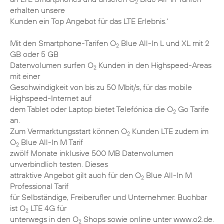
2
erhalten unsere
Kunden ein Top Angebot für das LTE Erlebnis.'
Mit den Smartphone-Tarifen O
Blue All-In L und XL mit 2
2
GB oder 5 GB
Datenvolumen surfen O
Kunden in den Highspeed-Areas
2
mit einer
Geschwindigkeit von bis zu 50 Mbit/s, für das mobile
Highspeed-Internet auf
dem Tablet oder Laptop bietet Telefónica die O
Go Tarife
2
an.
Zum Vermarktungsstart können O
Kunden LTE zudem im
2
O
Blue All-In M Tarif
2
zwölf Monate inklusive 500 MB Datenvolumen
unverbindlich testen. Dieses
attraktive Angebot gilt auch für den O
Blue All-In M
2
Professional Tarif
für Selbständige, Freiberufler und Unternehmer. Buchbar
ist O
LTE 4G für
2
unterwegs in den O
Shops sowie online unter www.o2.de.
2