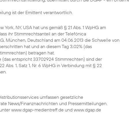
ilung ist der Emittent verantwortlich.
New York, NY, USA hat uns gemäß § 21 Abs. 1 WpHG am
dass ihr Stimmrechtsanteil an der Telefónica
AG, München, Deutschland am 04.06.2013 die Schwelle von
erschritten hat und an diesem Tag 3,02% (das
timmrechten) betragen hat.
 (das entspricht 33702924 Stimmrechten) sind der
2 Abs. 1, Satz 1, Nr. 6 WpHG in Verbindung mit § 22
nen.
stributionsservices umfassen gesetzliche
rate News/Finanznachrichten und Pressemitteilungen.
nter www.dgap-medientreff.de und www.dgap.de