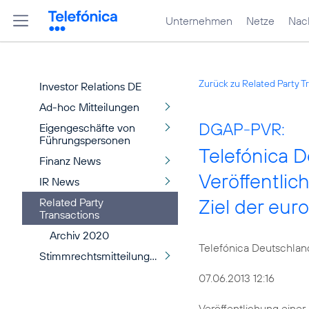
Unternehmen
Netze
Nach
Zurück zu Related Party T
Investor Relations DE
Ad-hoc Mitteilungen
DGAP-PVR:
Eigengeschäfte von
Führungspersonen
Telefónica 
Finanz News
Veröffentli
IR News
Ziel der eur
Related Party
Transactions
Archiv 2020
Telefónica Deutschlan
Stimmrechtsmitteilungen
07.06.2013 12:16
Veröffentlichung einer