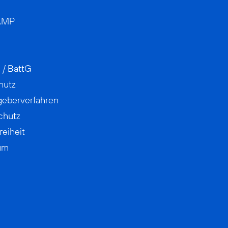
AMP
 / BattG
hutz
geberverfahren
chutz
reiheit
um