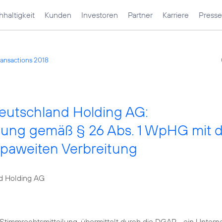
haltigkeit
Kunden
Investoren
Partner
Karriere
Presse
ransactions 2018
Deutschland Holding AG:
chung gemäß § 26 Abs. 1 WpHG mit
opaweiten Verbreitung
d Holding AG
 Stimmrechtsmitteilung, übermittelt durch die DGAP - ein Unte