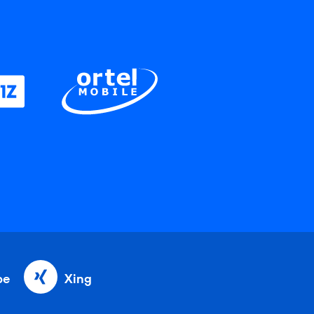
be
Xing