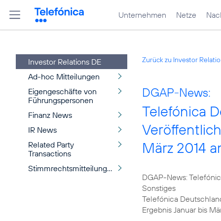
Unternehmen
Netze
Nach
Zurück zu Investor Relati
Investor Relations DE
Ad-hoc Mitteilungen
DGAP-News:
Eigengeschäfte von
Führungspersonen
Telefónica 
Finanz News
Veröffentlic
IR News
März 2014 a
Related Party
Transactions
Stimmrechtsmitteilungen
DGAP-News: Telefónica
Sonstiges
Telefónica Deutschland
Ergebnis Januar bis Mä