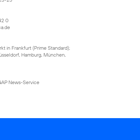
42 0
ca.de
kt in Frankfurt (Prime Standard);
 Düsseldorf, Hamburg, München,
DGAP News-Service