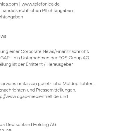
nica.com | www.telefonica.de
ie handelsrechtlichen Pflichtangaben:
ichtangaben
ews
chung einer Corporate News/Finanznachricht,
 DGAP - ein Unternehmen der EQS Group AG.
eilung ist der Emittent / Herausgeber
services umfassen gesetzliche Meldepflichten,
nachrichten und Pressemitteilungen.
tp://www.dgap-medientreff.de und
ica Deutschland Holding AG
23-25