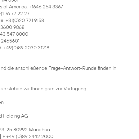
s of America: +1646 254 3367
0)1 76 77 22 27
e: +31(0)20 721 9158
2 3600 9868
0)43 547 8000
)1 2465601
: +49(0)89 2030 31218
und die anschließende Frage-Antwort-Runde finden in
nen stehen wir Ihnen gern zur Verfügung.
en
d Holding AG
 23-25 80992 München
 | F +49 (0)89 2442 2000