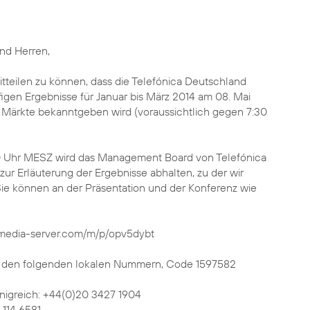
nd Herren,
itteilen zu können, dass die Telefónica Deutschland
figen Ergebnisse für Januar bis März 2014 am 08. Mai
r Märkte bekanntgeben wird (voraussichtlich gegen 7:30
0 Uhr MESZ wird das Management Board von Telefónica
zur Erläuterung der Ergebnisse abhalten, zu der wir
 Sie können an der Präsentation und der Konferenz wie
.media-server.com/m/p/opv5dybt
r den folgenden lokalen Nummern, Code 1597582
önigreich: +44(0)20 3427 1904
 114 6581