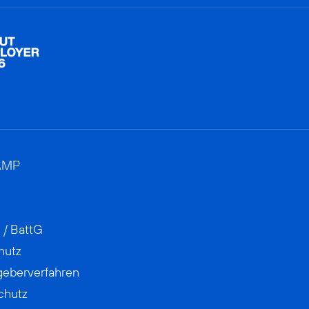
AMP
 / BattG
hutz
geberverfahren
chutz