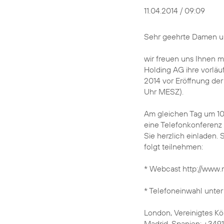
11.04.2014 / 09:09
Sehr geehrte Damen u
wir freuen uns Ihnen m
Holding AG ihre vorläu
2014 vor Eröffnung de
Uhr MESZ).
Am gleichen Tag um 1
eine Telefonkonferenz 
Sie herzlich einladen.
folgt teilnehmen:
* Webcast http://www
* Telefoneinwahl unte
London, Vereinigtes K
Madrid, Spanien: +3491