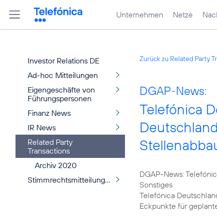
Unternehmen
Netze
Nach
Zurück zu Related Party T
Investor Relations DE
Ad-hoc Mitteilungen
DGAP-News:
Eigengeschäfte von
Führungspersonen
Telefónica D
Finanz News
Deutschland
IR News
Stellenabba
Related Party
Transactions
Archiv 2020
DGAP-News: Telefónica
Stimmrechtsmitteilungen
Sonstiges
Telefónica Deutschlan
Eckpunkte für geplant