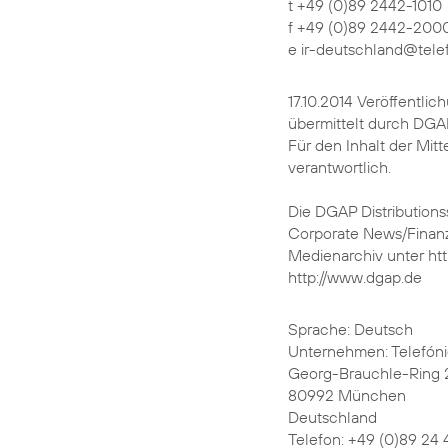
t +49 (0)89 2442-1010
f +49 (0)89 2442-200
e ir-deutschland@tele
17.10.2014 Veröffentli
übermittelt durch DGA
Für den Inhalt der Mitt
verantwortlich.
Die DGAP Distributions
Corporate News/Finanz
Medienarchiv unter ht
http://www.dgap.de
Sprache: Deutsch
Unternehmen: Telefón
Georg-Brauchle-Ring 
80992 München
Deutschland
Telefon: +49 (0)89 24 