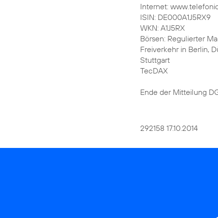
Internet: www.telefoni
ISIN: DE000A1J5RX9
WKN: A1J5RX
Börsen: Regulierter Mar
Freiverkehr in Berlin,
Stuttgart
TecDAX
Ende der Mitteilung 
292158 17.10.2014