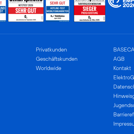
Privatkunden
BASEC
Geschäftskunden
AGB
Worldwide
Kontakt
ElektroG
Datensc
Hinweis
Jugends
Barrieref
Impress