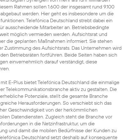
n diesem Rahmen sollen 1.600 der insgesamt rund 9.100
18 abgebaut werden. Hier geht es insbesondere um die
unktionen. Telefónica Deutschland strebt dabei ein
r ausscheidende Mitarbeiter an. Betriebsbedingte
weit möglich vermieden werden. Aufsichtsrat und
ber die geplanten Maßnahmen informiert. Sie stehen
er Zustimmung des Aufsichtsrats. Das Unternehmen wird
den Betriebsräten fortführen. Beide Seiten haben sich
en einvernehmlich darauf verständigt, diese
hren.
it E-Plus bietet Telefónica Deutschland die einmalige
r Telekommunikationsbranche aktiv zu gestalten. Die
t erhebliche Potenziale, stellt die gesamte Branche
greiche Herausforderungen. So verschiebt sich das
oher Geschwindigkeit von der herkömmlichen
ilen Datendiensten. Zugleich steht die Branche vor
forderungen in die Netzinfrastruktur, um die
g und damit die mobilen Bedürfnisse der Kunden zu
Telefónica Deutschland setzt deshalb auf konsequente