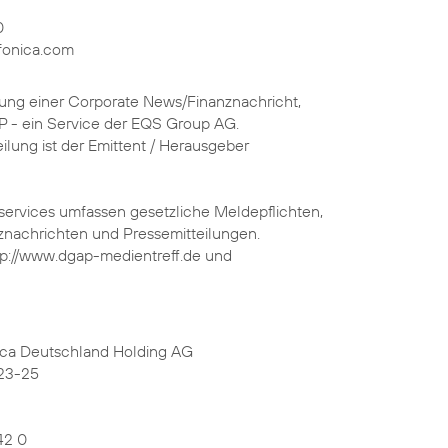
0
fonica.com
chung einer Corporate News/Finanznachricht,
P - ein Service der EQS Group AG.
eilung ist der Emittent / Herausgeber
services umfassen gesetzliche Meldepflichten,
nachrichten und Pressemitteilungen.
tp://www.dgap-medientreff.de und
ica Deutschland Holding AG
23-25
42 0