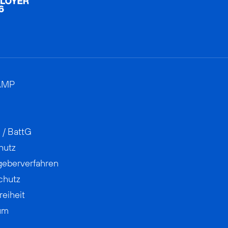
AMP
 / BattG
hutz
geberverfahren
chutz
reiheit
um