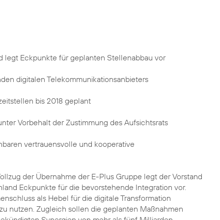
d legt Eckpunkte für geplanten Stellenabbau vor
nden digitalen Telekommunikationsanbieters
eitstellen bis 2018 geplant
ter Vorbehalt der Zustimmung des Aufsichtsrats
inbaren vertrauensvolle und kooperative
llzug der Übernahme der E-Plus Gruppe legt der Vorstand
land Eckpunkte für die bevorstehende Integration vor.
enschluss als Hebel für die digitale Transformation
zu nutzen. Zugleich sollen die geplanten Maßnahmen
gekündigten Synergien von mehr als fünf Milliarden