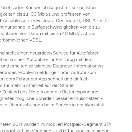
aket surfen Kunden ab August mit schnellsten
eiten bis zu 100 Mbit/s und profitieren von
-Anschlüssen im Festnetz. Der neue O
DSL All-in XL
2
t nur schnelle Surfgeschwindigkeiten von bis zu
chladen von Daten mit bis zu 40 Mbit/s ist vier
 herkömmlichen VDSL.
nd stellt einen neuartigen Service für Autofahrer
ion können Autofahrer ihr Fahrzeug mit dem
und erhalten so wichtige Diagnose-Informationen
hlercodes, Problemmeldungen oder Aufrufe zum
n dem Fahrer per App schnell und einfach
o für mehr Sicherheit auf der Straße.
n Zustand des Motors oder die Batteriespannung
halter, mögliche Schäden besser einzuschätzen -
elle Überraschungen beim Service in der Werkstatt.
onaten 2014 wurden im mobilen Postpaid-Segment 374
registriert (im Vergleich zu 207 Tausend im gleichen