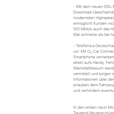
- Mit dem neuen DSL-P
Download-Geschwindigk
modernsten Highspeed
ermöglicht Kunden nich
100 Mbit/s, auch das Ho
Mal schneller als bei
- Telefónica Deutschla
vor: Mit O
Car Connect
2
Smartphone vernetzen 
direkt aufs Handy. Fe
Werkstattbesuch werde
vermittelt und sorgen s
Informationen über de
erlauben dem Fahrzeug
und verhindern eventu
In den ersten neun M
Tausend Neuanschlüsse 