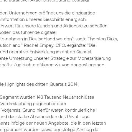
eiden Unternehmen eröffnet uns die einzigartige
ransformation unseres Geschäfts energisch
hrwert für unsere Kunden und Aktionäre zu schaffen.
 wollen das führende digitale
ernehmen in Deutschland werden", sagte Thorsten Dirks,
utschland." Rachel Empey, CFO, ergänzte: "Die
 und operative Entwicklung im dritten Quartal
uente Umsetzung unserer Strategie zur Monetarisierung
äfts. Zugleich profitieren wir von der gestiegenen
le Highlights des dritten Quartals 2014:
d-Segment wurden 143 Tausend Neuanschlüsse
ne Verdreifachung gegenüber dem
 Vorjahres. Grund hierfür waren kontinuierliche
 und das starke Abschneiden des Privat- und
ts infolge der neuen Angebote, die in den letzten
t gebracht wurden sowie der stetige Anstieg der