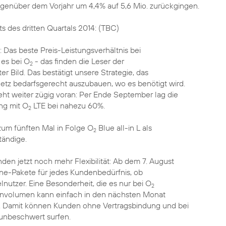
genüber dem Vorjahr um 4,4% auf 5,6 Mio. zurückgingen.
s des dritten Quartals 2014: (TBC)
 Das beste Preis-Leistungsverhältnis bei
 es bei O
- das finden die Leser der
2
r Bild. Das bestätigt unsere Strategie, das
tz bedarfsgerecht auszubauen, wo es benötigt wird.
ht weiter zügig voran: Per Ende September lag die
g mit O
LTE bei nahezu 60%.
2
e zum fünften Mal in Folge O
Blue all-in L als
2
tändige.
den jetzt noch mehr Flexibilität: Ab dem 7. August
ne-Pakete für jedes Kundenbedürfnis, ob
nutzer. Eine Besonderheit, die es nur bei O
2
envolumen kann einfach in den nächsten Monat
Damit können Kunden ohne Vertragsbindung und bei
 unbeschwert surfen.