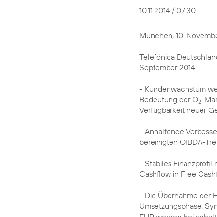
10.11.2014 / 07:30
München, 10. Novembe
Telefónica Deutschland 
September 2014
- Kundenwachstum wei
Bedeutung der O
-Mar
2
Verfügbarkeit neuer G
- Anhaltende Verbesse
bereinigten OIBDA-Tr
- Stabiles Finanzprofi
Cashflow in Free Cash
- Die Übernahme der E
Umsetzungsphase: Syne
EUR werden bei anhalte