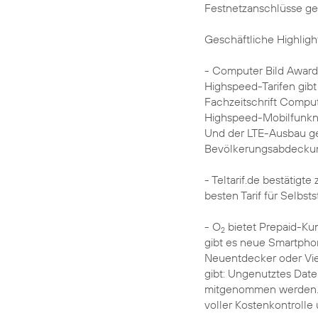
Festnetzanschlüsse ge
Geschäftliche Highlight
- Computer Bild Award:
Highspeed-Tarifen gibt
Fachzeitschrift Compute
Highspeed-Mobilfunkne
Und der LTE-Ausbau ge
Bevölkerungsabdeckun
- Teltarif.de bestätigt
besten Tarif für Selbsts
- O
bietet Prepaid-Kun
2
gibt es neue Smartpho
Neuentdecker oder Viel
gibt: Ungenutztes Dat
mitgenommen werden. 
voller Kostenkontrolle