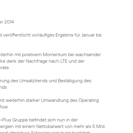
r 2014
veröffentlicht vorläufiges Ergebnis für Januar bis
terhin mit positivem Momentum bei wachsender
ke dank der Nachfrage nach LTE und der
eräte
rung des Umsatztrends und Bestätigung des
ends
l mit weiterhin starker Umwandlung des Operating
flow
-Plus Gruppe befindet sich nun in der
rgien mit einem Nettobarwert von mehr als 5 Mrd.
nd attraktiver Aktionärsvergütung bestätigt