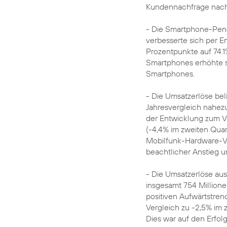
Kundennachfrage nach
- Die Smartphone-Penet
verbesserte sich per 
Prozentpunkte auf 74.1
Smartphones erhöhte si
Smartphones.
- Die Umsatzerlöse beli
Jahresvergleich nahez
der Entwicklung zum V
(-4,4% im zweiten Quart
Mobilfunk-Hardware-Ve
beachtlicher Anstieg u
- Die Umsatzerlöse aus
insgesamt 754 Millione
positiven Aufwärtstre
Vergleich zu -2,5% im 
Dies war auf den Erfo