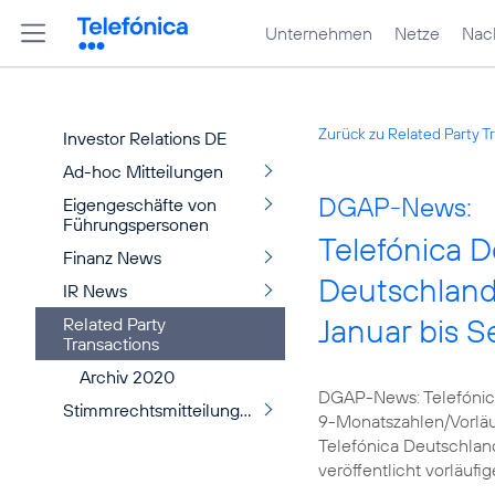
Unternehmen
Netze
Nach
Zurück zu Related Party T
Investor Relations DE
Ad-hoc Mitteilungen
DGAP-News:
Eigengeschäfte von
Führungspersonen
Telefónica D
Finanz News
Deutschland 
IR News
Januar bis 
Related Party
Transactions
Archiv 2020
DGAP-News: Telefónica
Stimmrechtsmitteilungen
9-Monatszahlen/Vorläu
Telefónica Deutschlan
veröffentlicht vorläufi