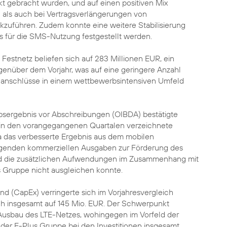
t gebracht wurden, und auf einen positiven Mix
als auch bei Vertragsverlängerungen von
zuführen. Zudem konnte eine weitere Stabilisierung
s für die SMS-Nutzung festgestellt werden.
 Festnetz beliefen sich auf 283 Millionen EUR, ein
nüber dem Vorjahr, was auf eine geringere Anzahl
danschlüsse in einem wettbewerbsintensiven Umfeld
ebsergebnis vor Abschreibungen (OIBDA) bestätigte
e in den vorangegangenen Quartalen verzeichnete
da das verbesserte Ergebnis aus dem mobilen
igenden kommerziellen Ausgaben zur Förderung des
die zusätzlichen Aufwendungen im Zusammenhang mit
 Gruppe nicht ausgleichen konnte.
and (CapEx) verringerte sich im Vorjahresvergleich
ch insgesamt auf 145 Mio. EUR. Der Schwerpunkt
 Ausbau des LTE-Netzes, wohingegen im Vorfeld der
er E-Plus Gruppe bei den Investitionen insgesamt