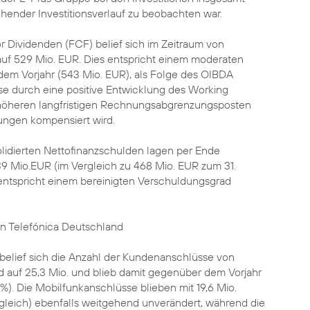
hender Investitionsverlauf zu beobachten war.
r Dividenden (FCF) belief sich im Zeitraum von
auf 529 Mio. EUR. Dies entspricht einem moderaten
m Vorjahr (543 Mio. EUR), als Folge des OIBDA
se durch eine positive Entwicklung des Working
 höheren langfristigen Rechnungsabgrenzungsposten
ungen kompensiert wird.
olidierten Nettofinanzschulden lagen per Ende
9 Mio.EUR (im Vergleich zu 468 Mio. EUR zum 31.
entspricht einem bereinigten Verschuldungsgrad
on Telefónica Deutschland
elief sich die Anzahl der Kundenanschlüsse von
 auf 25,3 Mio. und blieb damit gegenüber dem Vorjahr
7%). Die Mobilfunkanschlüsse blieben mit 19,6 Mio.
gleich) ebenfalls weitgehend unverändert, während die