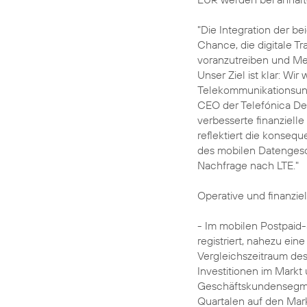
"Die Integration der b
Chance, die digitale T
voranzutreiben und Me
Unser Ziel ist klar: Wir
Telekommunikationsunt
CEO der Telefónica De
verbesserte finanzielle
reflektiert die konseq
des mobilen Datengesch
Nachfrage nach LTE."
Operative und finanziel
- Im mobilen Postpai
registriert, nahezu ei
Vergleichszeitraum des
Investitionen im Markt
Geschäftskundensegmen
Quartalen auf den Mark