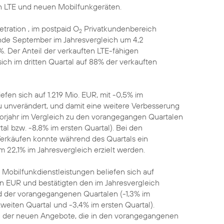
 LTE und neuen Mobilfunkgeräten.
ration , im postpaid O
Privatkundenbereich
2
Ende September im Jahresvergleich um 4,2
%. Der Anteil der verkauften LTE-fähigen
ch im dritten Quartal auf 88% der verkauften
efen sich auf 1.219 Mio. EUR, mit -0,5% im
u unverändert, und damit eine weitere Verbesserung
orjahr im Vergleich zu den vorangegangen Quartalen
al bzw. -8,8% im ersten Quartal). Bei den
rkäufen konnte während des Quartals ein
m 22,1% im Jahresvergleich erzielt werden.
 Mobilfunkdienstleistungen beliefen sich auf
n EUR und bestätigten den im Jahresvergleich
nd der vorangegangenen Quartalen (-1,3% im
zweiten Quartal und -3,4% im ersten Quartal).
lg der neuen Angebote, die in den vorangegangenen