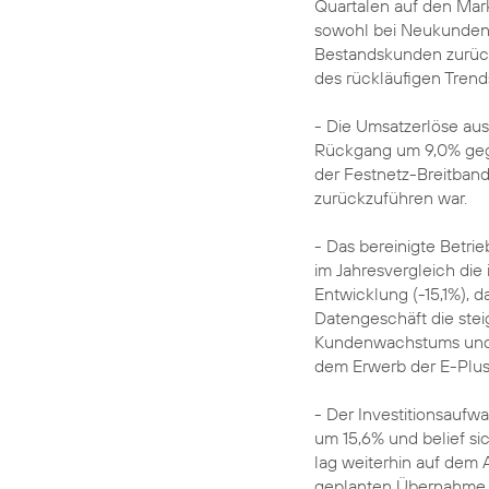
Quartalen auf den Mark
sowohl bei Neukunden 
Bestandskunden zurück
des rückläufigen Trend
- Die Umsatzerlöse aus
Rückgang um 9,0% gege
der Festnetz-Breitban
zurückzuführen war.
- Das bereinigte Betri
im Jahresvergleich di
Entwicklung (-15,1%), 
Datengeschäft die ste
Kundenwachstums und 
dem Erwerb der E-Plus
- Der Investitionsaufw
um 15,6% und belief si
lag weiterhin auf dem
geplanten Übernahme d