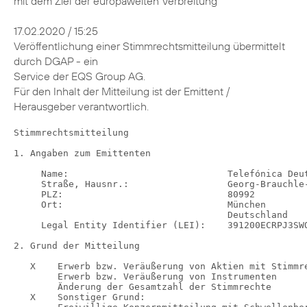
mit dem Ziel der europaweiten Verbreitung
17.02.2020 / 15:25
Veröffentlichung einer Stimmrechtsmitteilung übermittelt
durch DGAP - ein
Service der EQS Group AG.
Für den Inhalt der Mitteilung ist der Emittent /
Herausgeber verantwortlich.
Stimmrechtsmitteilung

1. Angaben zum Emittenten

     Name:                             Telefónica Deutschland Holding AG
     Straße, Hausnr.:                  Georg-Brauchle-Ring 50
     PLZ:                              80992
     Ort:                              München
                                       Deutschland
     Legal Entity Identifier (LEI):    391200ECRPJ3SWQJUM30

2. Grund der Mitteilung

   X    Erwerb bzw. Veräußerung von Aktien mit Stimmrechten
        Erwerb bzw. Veräußerung von Instrumenten
        Änderung der Gesamtzahl der Stimmrechte
   X    Sonstiger Grund:
        Freiwillige Konzernmitteilung mit Schwellenberührung nur auf Ebene
        Tochterunternehmen

3. Angaben zum Mitteilungspflichtigen

     Juristische Person: BlackRock, Inc.
     Registrierter Sitz, Staat: Wilmington, Delaware, Vereinigte Staaten
     von Amerika

4. Namen der Aktionäre
mit 3% oder mehr Stimmrechten, wenn abweichend von 3.



5. Datum der Schwellenberührung:

     11.02.2020

6. Gesamtstimmrechtsanteile

                 Anteil          Anteil  Summe Anteile    Gesamtzahl der
            Stimmrechte     Instrumente  (Summe 7.a. +  Stimmrechte nach
           (Summe 7.a.)  (Summe 7.b.1.+          7.b.)         § 41 WpHG
                                7.b.2.)
  neu            3,06 %          0,21 %         3,27 %        2974554993
  letzte         3,05 %          0,21 %         3,26 %                 /
  Mittei-
  lung

7. Einzelheiten zu den Stimmrechtsbeständen
a. Stimmrechte (§§ 33, 34 WpHG)

    ISIN            absolut                   in %
                       direkt  zugerechnet       direkt  zugerechnet
                  (§ 33 WpHG)  (§ 34 WpHG)  (§ 33 WpHG)  (§ 34 WpHG)
    DE000A1J5RX9            0     91162778          0 %       3,06 %
    Summe          91162778                  3,06 %

b.1. Instrumente i.S.d. § 38 Abs. 1 Nr. 1 WpHG

    Art des Instruments  Fälligkeit  Ausübungszeit-  Stimmrech-  Stimm-
                         / Verfall   raum /                  te  rechte
                                     Laufzeit           absolut    in %
    Rückübertragungsan-  N/A         N/A                 914717  0,03 %
    spruch aus
    Wertpapierleihe
                                     Summe               914717  0,03 %

b.2. Instrumente i.S.d. § 38 Abs. 1 Nr. 2 WpHG

    Art des     Fällig-  Ausübungs-  Barausgleich     Stimm-  Stimm-
    Instru-     keit /   zeitraum /  oder physische   rechte  rechte
    ments       Verfall  Laufzeit    Abwicklung      absolut    in %
    Contract    N/A      N/A         Bar             5266299  0,18 %
    for
    Difference
                                     Summe           5266299  0,18 %

8. Informationen in Bezug auf den Mitteilungspflichtigen

        Mitteilungspflichtiger (3.) wird weder beherrscht noch beherrscht
        Mitteilungspflichtiger andere Unternehmen, die Stimmrechte des
        Emittenten (1.) halten oder denen Stimmrechte des Emittenten
        zugerechnet werden.
   X    Vollständige Kette der Tochterunternehmen, beginnend mit der
        obersten beherrschenden Person oder dem obersten beherrschenden
        Unternehmen:

  Unternehmen                     Stimmrechte    Instrumente  Summe in %,
                                in %, wenn 3%  in %, wenn 5%      wenn 5%
                                   oder höher     oder höher   oder höher
  BlackRock, Inc.                           %              %            %
  Trident Merger LLC                        %              %            %
  BlackRock Investment                      %              %            %
  Management, LLC
  -                                         %              %            %
  BlackRock, Inc.                           %              %            %
  BlackRock Holdco 2, Inc.                  %              %            %
  BlackRock Financial                       %              %            %
  Management, Inc.
  -                                         %              %            %
  BlackRock, Inc.                           %              %            %
  BlackRock Holdco 2, Inc.                  %              %            %
  BlackRock Financial                       %              %            %
  Management, Inc.
  BlackRock Capital Holdings,               %              %            %
  Inc.
  BlackRock Advisors, LLC                   %              %            %
  -                                         %              %            %
  BlackRock, Inc.                           %              %            %
  BlackRock Holdco 2, Inc.                  %              %            %
  BlackRock Financial                       %              %            %
  Management, Inc.
  BlackRock International                   %              %            %
  Holdings, Inc.
  BR Jersey International                   %              %            %
  Holdings L.P.
  BlackRock (Singapore) Holdco              %              %            %
  Pte. Ltd.
  BlackRock (Singapore)                     %              %            %
  Limited
  -                                         %              %            %
  BlackRock, Inc.                           %              %            %
  BlackRock Holdco 2, Inc.                  %              %            %
  BlackRock Financial                       %              %            %
  Management, Inc.
  BlackRock Holdco 4, LLC                   %              %            %
  BlackRock Holdco 6, LLC                   %              %            %
  BlackRock Delaware Holdings               %              %            %
  Inc.
  BlackRock Fund Advisors                   %              %            %
  -                                         %              %            %
  BlackRock, Inc.                           %              %            %
  BlackRock Holdco 2, Inc.                  %              %            %
  BlackRock Financial                       %              %            %
  Management, Inc.
  BlackRock Holdco 4, LLC                   %              %            %
  BlackRock Holdco 6, LLC                   %              %            %
  BlackRock Delaware Holdings               %              %            %
  Inc.
  BlackRock Institutional                   %              %            %
  Trust Company, National
  Association
  -                                         %              %            %
  BlackRock, Inc.                           %              %            %
  BlackRock Holdco 2, Inc.                  %              %            %
  BlackRock Financial                       %              %            %
  Management, Inc.
  BlackRock International                   %              %            %
  Holdings, Inc.
  BR Jersey International                   %              %            %
  Holdings L.P.
  BlackRock Australia Holdco                %              %            %
  Pty. Ltd.
  BlackRock Investment                      %              %            %
  Management (Australia)
  Limited
  -                                         %              %            %
  BlackRock, Inc.                           %              %            %
  BlackRock Holdco 2, Inc.                  %              %            %
  BlackRock Financial                       %              %            %
  Management, Inc.
  BlackRock International                   %              %            %
  Holdings, Inc.
  BR Jersey International                   %              %            %
  Holdings L.P.
  BlackRock (Singapore) Holdco              %              %            %
  Pte. Ltd.
  BlackRock HK Holdco Limited               %              %            %
  BlackRock Asset Management                %              %            %
  North Asia Limited
  -                                         %              %            %
  BlackRock, Inc.                           %              %            %
  BlackRock Holdco 2, Inc.                  %              %            %
  BlackRock Financial                       %              %            %
  Management, Inc.
  BlackRock International                   %              %            %
  Holdings, Inc.
  BR Jersey International                   %              %            %
  Holdings L.P.
  BlackRock Holdco 3, LLC                   %              %            %
  BlackRock Canada Holdings LP              %              %            %
  BlackRock Canada Holdings                 %              %            %
  ULC
  BlackRock Asset Management                %              %            %
  Canada Limited
  -                                         %              %            %
  BlackRock, Inc.                           %              %            %
  BlackRock Holdco 2, Inc.                  %              %            %
  BlackRock Financial                       %              %            %
  Management, Inc.
  BlackRock International                   %              %            %
  Holdings, Inc.
  BR Jersey International                   %              %            %
  Holdings L.P.
  BlackRock (Singapore) Holdco              %              %            %
  Pte. Ltd.
  BlackRock HK Holdco Limited               %              %            %
  BlackRock Lux Finco S. a                  %              %            %
  r.l.
  BlackRock Japan Holdings GK               %              %            %
  BlackRock Japan Co., Ltd.                 %              %            %
  -                                         %              %            %
  BlackRock, Inc.                           %              %            %
  BlackRock Holdco 2, Inc.                  %              %            %
  BlackRock Financial                       %              %            %
  Management, Inc.
  BlackRock International                   %              %            %
  Holdings, Inc.
  BR Jersey International                   %              %            %
  Holdings L.P.
  BlackR