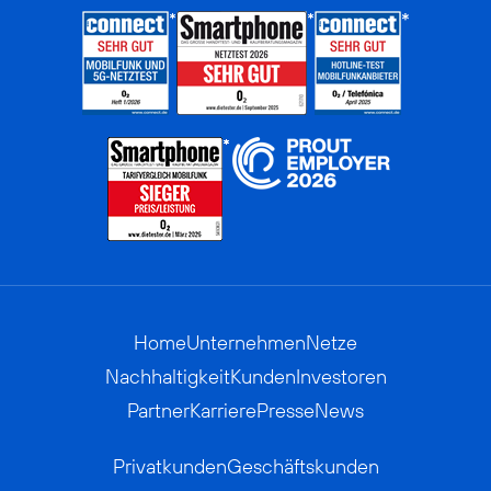
Home
Unternehmen
Netze
Nachhaltigkeit
Kunden
Investoren
Partner
Karriere
Presse
News
Privatkunden
Geschäftskunden