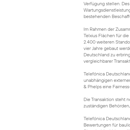
Verfügung stellen. Des
Wartungsdienstleistunge
bestehenden Beschaffun
Im Rahmen der Zusamme
Telxius Flächen für die
2.400 weiteren Standor
vier Jahre gebaut werd
Deutschland zu erbrin
vergleichbarer Transak
Telefónica Deutschland
unabhängigen externen
& Phelps eine Fairne
Die Transaktion steht
zuständigen Behörden,
Telefónica Deutschland 
Bewertungen für baulic