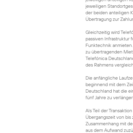
jeweiligen Standortgese
der beiden anteiligen 
Übertragung zur Zahlung
Gleichzeitig wird Tele
passiven Infrastruktur f
Funktechnik anmieten. 
zu übertragenden Mietv
Telefónica Deutschlan
des Rahmens vergleich
Die anfängliche Laufze
beginnend mit dem Zeit
Deutschland hat die ei
fünf Jahre zu verlänger
Als Teil der Transaktio
Übergangszeit von bis 
Zusammenhang mit dem B
aus dem Aufwand zuzüg