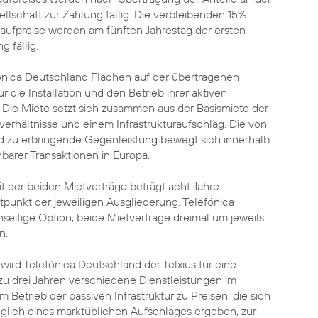
llschaft zur Zahlung fällig. Die verbleibenden 15%
Kaufpreise werden am fünften Jahrestag der ersten
 fällig.
fónica Deutschland Flächen auf der übertragenen
ür die Installation und den Betrieb ihrer aktiven
Die Miete setzt sich zusammen aus der Basismiete der
erhältnisse und einem Infrastrukturaufschlag. Die von
d zu erbringende Gegenleistung bewegt sich innerhalb
barer Transaktionen in Europa.
it der beiden Mietverträge beträgt acht Jahre
punkt der jeweiligen Ausgliederung. Telefónica
nseitige Option, beide Mietverträge dreimal um jeweils
n.
n wird Telefónica Deutschland der Telxius für eine
zu drei Jahren verschiedene Dienstleistungen im
etrieb der passiven Infrastruktur zu Preisen, die sich
lich eines marktüblichen Aufschlages ergeben, zur