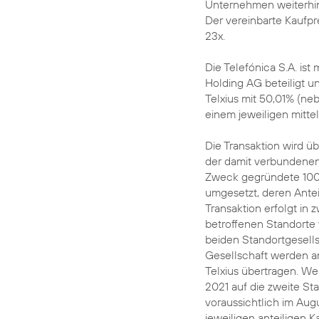
Unternehmen weiterhin
Der vereinbarte Kaufpre
23x.
Die Telefónica S.A. ist
Holding AG beteiligt un
Telxius mit 50,01% (ne
einem jeweiligen mitte
Die Transaktion wird ü
der damit verbundenen
Zweck gegründete 100%
umgesetzt, deren Antei
Transaktion erfolgt in
betroffenen Standorte 
beiden Standortgesells
Gesellschaft werden a
Telxius übertragen. We
2021 auf die zweite St
voraussichtlich im Aug
jeweiligen anteiligen 