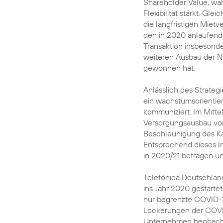
Shareholder Value, wä
Flexibilität stärkt. Gle
die langfristigen Miet
den in 2020 anlaufend
Transaktion insbesonde
weiteren Ausbau der Ne
gewonnen hat.
Anlässlich des Strate
ein wachstumsorientie
kommuniziert. Im Mittel
Versorgungsausbau von
Beschleunigung des Ka
Entsprechend dieses In
in 2020/21 betragen un
Telefónica Deutschlan
ins Jahr 2020 gestarte
nur begrenzte COVID-1
Lockerungen der COVI
Unternehmen beobachtet