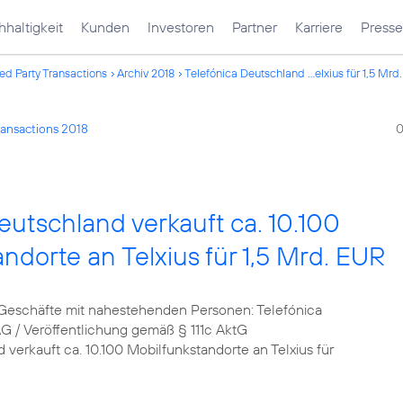
haltigkeit
Kunden
Investoren
Partner
Karriere
Presse
ed Party Transactions
Archiv 2018
Telefónica Deutschland ...elxius für 1,5 Mrd
ransactions 2018
0
eutschland verkauft ca. 10.100
ndorte an Telxius für 1,5 Mrd. EUR
Geschäfte mit nahestehenden Personen: Telefónica
G / Veröffentlichung gemäß § 111c AktG
 verkauft ca. 10.100 Mobilfunkstandorte an Telxius für