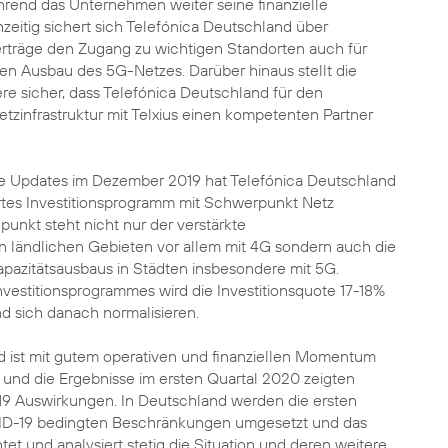
hrend das Unternehmen weiter seine finanzielle
ichzeitig sichert sich Telefónica Deutschland über
verträge den Zugang zu wichtigen Standorten auch für
en Ausbau des 5G-Netzes. Darüber hinaus stellt die
re sicher, dass Telefónica Deutschland für den
tzinfrastruktur mit Telxius einen kompetenten Partner
gie Updates im Dezember 2019 hat Telefónica Deutschland
rtes Investitionsprogramm mit Schwerpunkt Netz
punkt steht nicht nur der verstärkte
 ländlichen Gebieten vor allem mit 4G sondern auch die
pazitätsausbaus in Städten insbesondere mit 5G.
vestitionsprogrammes wird die Investitionsquote 17-18%
d sich danach normalisieren.
d ist mit gutem operativen und finanziellen Momentum
t und die Ergebnisse im ersten Quartal 2020 zeigten
9 Auswirkungen. In Deutschland werden die ersten
D-19 bedingten Beschränkungen umgesetzt und das
 und analysiert stetig die Situation und deren weitere