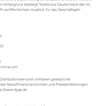
m Hintergrund bestätigt Telefónica Deutschland den im
9 veröffentlichten Ausblick für das Geschäftsjahr
d
50
0
fonica.com
istributionsservices umfassen gesetzliche
rate News/Finanznachrichten und Pressemitteilungen.
tp://www.dgap.de