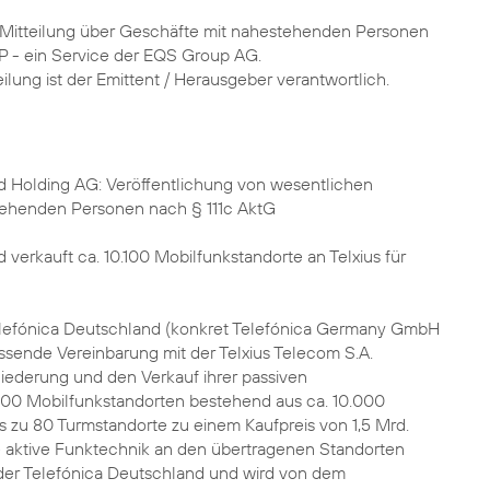
r Mitteilung über Geschäfte mit nahestehenden Personen
P - ein Service der EQS Group AG.
eilung ist der Emittent / Herausgeber verantwortlich.
d Holding AG: Veröffentlichung von wesentlichen
tehenden Personen nach § 111c AktG
 verkauft ca. 10.100 Mobilfunkstandorte an Telxius für
elefónica Deutschland (konkret Telefónica Germany GmbH
sende Vereinbarung mit der Telxius Telecom S.A.
gliederung und den Verkauf ihrer passiven
10.100 Mobilfunkstandorten bestehend aus ca. 10.000
 zu 80 Turmstandorte zu einem Kaufpreis von 1,5 Mrd.
e aktive Funktechnik an den übertragenen Standorten
 der Telefónica Deutschland und wird von dem