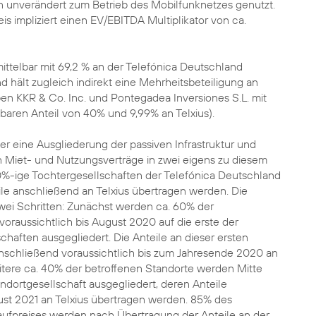
 unverändert zum Betrieb des Mobilfunknetzes genutzt.
is impliziert einen EV/EBITDA Multiplikator von ca.
 mittelbar mit 69,2 % an der Telefónica Deutschland
d hält zugleich indirekt eine Mehrheitsbeteiligung an
ben KKR & Co. Inc. und Pontegadea Inversiones S.L. mit
lbaren Anteil von 40% und 9,99% an Telxius).
ber eine Ausgliederung der passiven Infrastruktur und
 Miet- und Nutzungsverträge in zwei eigens zu diesem
-ige Tochtergesellschaften der Telefónica Deutschland
le anschließend an Telxius übertragen werden. Die
 zwei Schritten: Zunächst werden ca. 60% der
voraussichtlich bis August 2020 auf die erste der
chaften ausgegliedert. Die Anteile an dieser ersten
nschließend voraussichtlich bis zum Jahresende 2020 an
itere ca. 40% der betroffenen Standorte werden Mitte
andortgesellschaft ausgegliedert, deren Anteile
ust 2021 an Telxius übertragen werden. 85% des
Kaufpreises werden nach Übertragung der Anteile an der