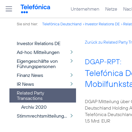
Unternehmen
Netze
Nach
Sie sind hier:
Telefónica Deutschland
Investor Relations DE
Relat
Zurück zu Related Party T
Investor Relations DE
Ad-hoc Mitteilungen
DGAP-RPT:
Eigengeschäfte von
Führungspersonen
Telefónica D
Finanz News
Mobilfunksta
IR News
Related Party
Transactions
DGAP Mitteilung über 
Archiv 2020
Deutschland Holding A
Telefónica Deutschland
Stimmrechtsmitteilungen
1,5 Mrd. EUR