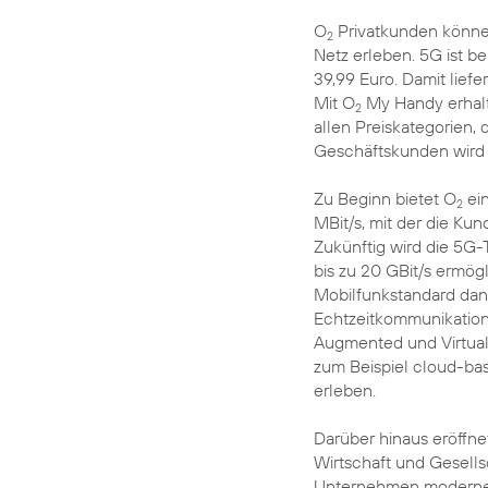
O
Privatkunden können
2
Netz erleben. 5G ist ber
39,99 Euro. Damit liefe
Mit O
My Handy erhalt
2
allen Preiskategorien, d
Geschäftskunden wird e
Zu Beginn bietet O
ei
2
MBit/s, mit der die K
Zukünftig wird die 5G
bis zu 20 GBit/s ermö
Mobilfunkstandard dank
Echtzeitkommunikatio
Augmented und Virtual 
zum Beispiel cloud-ba
erleben.
Darüber hinaus eröffn
Wirtschaft und Gesells
Unternehmen moderne P