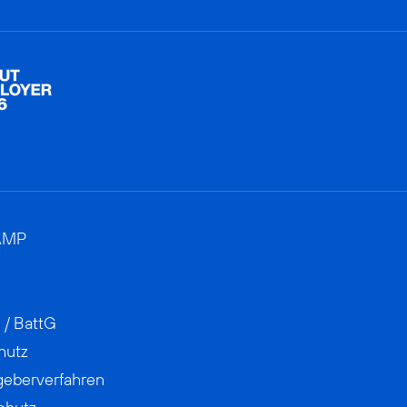
AMP
 / BattG
hutz
geberverfahren