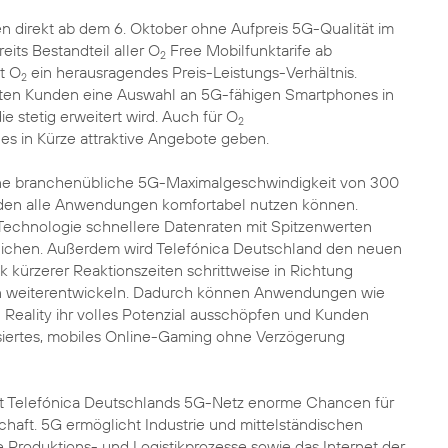
 direkt ab dem 6. Oktober ohne Aufpreis 5G-Qualität im
eits Bestandteil aller O
Free Mobilfunktarife ab
2
rt O
ein herausragendes Preis-Leistungs-Verhältnis.
2
en Kunden eine Auswahl an 5G-fähigen Smartphones in
ie stetig erweitert wird. Auch für O
2
s in Kürze attraktive Angebote geben.
ne branchenübliche 5G-Maximalgeschwindigkeit von 300
unden alle Anwendungen komfortabel nutzen können.
-Technologie schnellere Datenraten mit Spitzenwerten
glichen. Außerdem wird Telefónica Deutschland den neuen
 kürzerer Reaktionszeiten schrittweise in Richtung
n weiterentwickeln. Dadurch können Anwendungen wie
Reality ihr volles Potenzial ausschöpfen und Kunden
siertes, mobiles Online-Gaming ohne Verzögerung
et Telefónica Deutschlands 5G-Netz enorme Chancen für
chaft. 5G ermöglicht Industrie und mittelständischen
roduktions- und Logistikprozesse sowie das Internet der