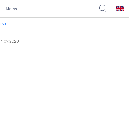
News
r ein
24.09.2020