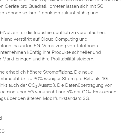
ion Geräte pro Quadratkilometer lassen sich mit 5G
n können so ihre Produktion zukunftsfähig und
etzen für die Industrie deutlich zu vereinfachen,
schland verstärkt auf Cloud Computing und
er cloud-basierten 5G-Vernetzung von Telefónica
ternehmen künftig ihre Produkte schneller und
Markt bringen und ihre Profitabilität steigern.
e erheblich höhere Stromeffizienz. Die neue
rbraucht bis zu 90% weniger Strom pro Byte als 4G,
sinkt auch der CO
Ausstoß. Die Datenübertragung von
2
reaming über 5G verursacht nur 5% der CO
-Emissionen
2
ngs über den älteren Mobilfunkstandard 3G.
d
50