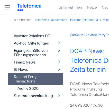
Unternehmen
Netze
Nach
Sie sind hier:
Telefónica Deutschland
Investor Relations DE
Relat
Zurück zu Related Party T
Investor Relations DE
Ad-hoc Mitteilungen
DGAP-News:
Eigengeschäfte von
Führungspersonen
Telefónica 
Finanz News
Zeitalter ein
IR News
Related Party
Transactions
DGAP-News: Telefónica
Archiv 2020
Produkteinführung
Telefónica Deutschland
Stimmrechtsmitteilungen
24.09.2020 / 06:30