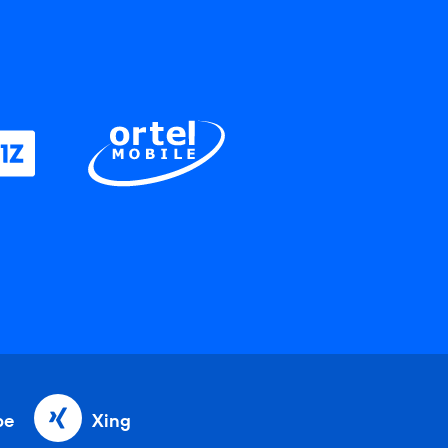
be
Xing