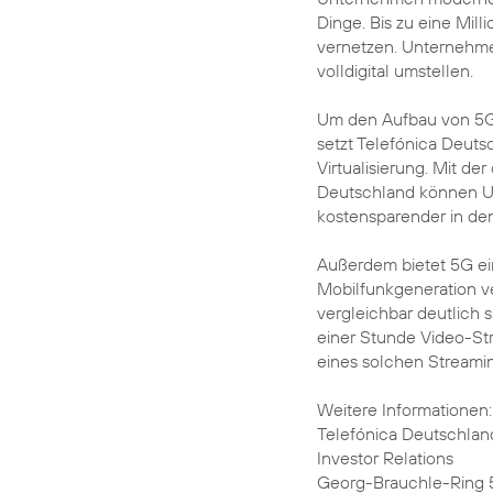
Dinge. Bis zu eine Mill
vernetzen. Unternehme
volldigital umstellen.
Um den Aufbau von 5G-N
setzt Telefónica Deut
Virtualisierung. Mit d
Deutschland können Un
kostensparender in den 
Außerdem bietet 5G ein
Mobilfunkgeneration ve
vergleichbar deutlich 
einer Stunde Video-St
eines solchen Streami
Weitere Informationen:
Telefónica Deutschlan
Investor Relations
Georg-Brauchle-Ring 