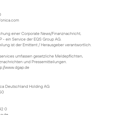
0
fonica.com
ichung einer Corporate News/Finanznachricht,
P - ein Service der EQS Group AG.
eilung ist der Emittent / Herausgeber verantwortlich.
services umfassen gesetzliche Meldepflichten,
nachrichten und Pressemitteilungen.
tp://www.dgap.de
ica Deutschland Holding AG
50
42 0
ca.de