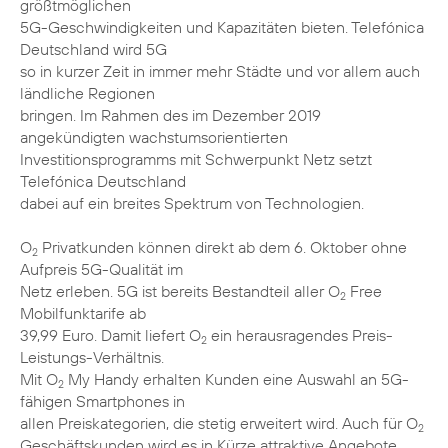
größtmöglichen
5G-Geschwindigkeiten und Kapazitäten bieten. Telefónica
Deutschland wird 5G
so in kurzer Zeit in immer mehr Städte und vor allem auch
ländliche Regionen
bringen. Im Rahmen des im Dezember 2019
angekündigten wachstumsorientierten
Investitionsprogramms mit Schwerpunkt Netz setzt
Telefónica Deutschland
dabei auf ein breites Spektrum von Technologien.
O
Privatkunden können direkt ab dem 6. Oktober ohne
2
Aufpreis 5G-Qualität im
Netz erleben. 5G ist bereits Bestandteil aller O
Free
2
Mobilfunktarife ab
39,99 Euro. Damit liefert O
ein herausragendes Preis-
2
Leistungs-Verhältnis.
Mit O
My Handy erhalten Kunden eine Auswahl an 5G-
2
fähigen Smartphones in
allen Preiskategorien, die stetig erweitert wird. Auch für O
2
Geschäftskunden wird es in Kürze attraktive Angebote