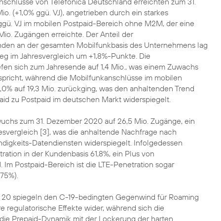
schlüsse von Telefónica Deutschland erreichten zum 31.
. (+1,0% ggü. VJ), angetrieben durch ein starkes
ü. VJ im mobilen Postpaid-Bereich ohne M2M, der eine
io. Zugängen erreichte. Der Anteil der
nden an der gesamten Mobilfunkbasis des Unternehmens lag
ieg im Jahresvergleich um +1,8%-Punkte. Die
en sich zum Jahresende auf 1,4 Mio., was einem Zuwachs
spricht, während die Mobilfunkanschlüsse im mobilen
,0% auf 19,3 Mio. zurückging, was den anhaltenden Trend
aid zu Postpaid im deutschen Markt widerspiegelt.
uchs zum 31. Dezember 2020 auf 26,5 Mio. Zugänge, ein
esvergleich [3], was die anhaltende Nachfrage nach
igkeits-Datendiensten widerspiegelt. Infolgedessen
ration in der Kundenbasis 61,8%, ein Plus von
 Im Postpaid-Bereich ist die LTE-Penetration sogar
~75%).
 20 spiegeln den C-19-bedingten Gegenwind für Roaming
e regulatorische Effekte wider, während sich die
 die Prepaid-Dynamik mit der Lockerung der harten