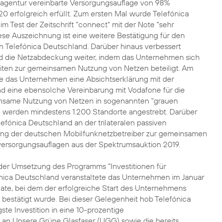
zagentur vereinbarte Versorgungsauflage von 98%
 erfolgreich erfüllt. Zum ersten Mal wurde Telefónica
im Test der Zeitschrift "connect" mit der Note "sehr
ese Auszeichnung ist eine weitere Bestätigung für den
n Telefónica Deutschland. Darüber hinaus verbessert
d die Netzabdeckung weiter, indem das Unternehmen sich
iten zur gemeinsamen Nutzung von Netzen beteiligt. Am
te das Unternehmen eine Absichtserklärung mit der
 eine ebensolche Vereinbarung mit Vodafone für die
einsame Nutzung von Netzen in sogenannten "grauen
 werden mindestens 1.200 Standorte angestrebt. Darüber
elefónica Deutschland an der trilateralen passiven
ng der deutschen Mobilfunknetzbetreiber zur gemeinsamen
eversorgungsauflagen aus der Spektrumsauktion 2019.
der Umsetzung des Programms "Investitionen für
ica Deutschland veranstaltete das Unternehmen im Januar
ate, bei dem der erfolgreiche Start des Unternehmens
bestätigt wurde. Bei dieser Gelegenheit hob Telefónica
te Investition in eine 10-prozentige
 an Unsere Grüne Glasfaser (UGG) sowie die bereits