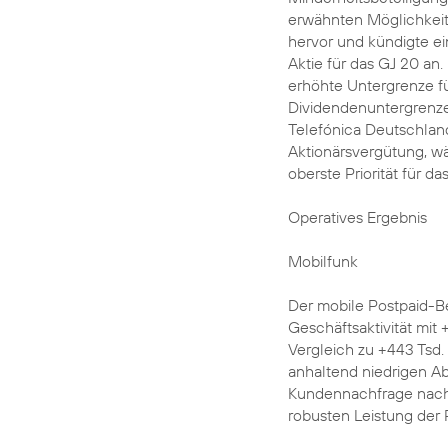
erwähnten Möglichkei
hervor und kündigte e
Aktie für das GJ 20 an.
erhöhte Untergrenze fü
Dividendenuntergrenze 
Telefónica Deutschland 
Aktionärsvergütung, wäh
oberste Priorität für d
Operatives Ergebnis
Mobilfunk
Der mobile Postpaid-Be
Geschäftsaktivität mit
Vergleich zu +443 Tsd. 
anhaltend niedrigen A
Kundennachfrage nach
robusten Leistung der 