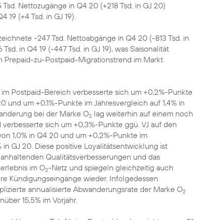
Tsd. Nettozugänge in Q4 20 (+218 Tsd. in GJ 20)
4 19 (+4 Tsd. in GJ 19).
eichnete -247 Tsd. Nettoabgänge in Q4 20 (-813 Tsd. in
sd. in Q4 19 (-447 Tsd. in GJ 19), was Saisonalität
 Prepaid-zu-Postpaid-Migrationstrend im Markt
im Postpaid-Bereich verbesserte sich um +0,2%-Punkte
 20 und um +0,1%-Punkte im Jahresvergleich auf 1,4% in
anderung bei der Marke O
lag weiterhin auf einem noch
2
d verbesserte sich um +0,3%-Punkte ggü. VJ auf den
d von 1,0% in Q4 20 und um +0,2%-Punkte im
% in GJ 20. Diese positive Loyalitätsentwicklung ist
ie anhaltenden Qualitätsverbesserungen und das
erlebnis im O
-Netz und spiegeln gleichzeitig auch
2
ere Kündigungseingänge wieder. Infolgedessen
mplizierte annualisierte Abwanderungsrate der Marke O
2
nüber 15,5% im Vorjahr.