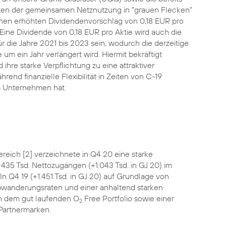
ten der gemeinsamen Netznutzung in "grauen Flecken"
inen erhöhten Dividendenvorschlag von 0,18 EUR pro
 Eine Dividende von 0,18 EUR pro Aktie wird auch die
r die Jahre 2021 bis 2023 sein, wodurch die derzeitige
um ein Jahr verlängert wird. Hiermit bekräftigt
ihre starke Verpflichtung zu eine attraktiver
rend finanzielle Flexibilität in Zeiten von C-19
as Unternehmen hat.
reich [2] verzeichnete in Q4 20 eine starke
 +435 Tsd. Nettozugängen (+1.043 Tsd. in GJ 20) im
In Q4 19 (+1.451 Tsd. in GJ 20) auf Grundlage von
bwanderungsraten und einer anhaltend starken
 dem gut laufenden O
Free Portfolio sowie einer
2
Partnermarken.