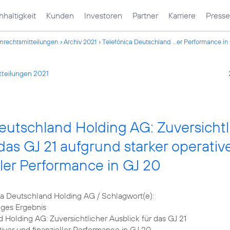
haltigkeit
Kunden
Investoren
Partner
Karriere
Presse
mrechtsmitteilungen
Archiv 2021
Telefónica Deutschland ...er Performance in
tteilungen 2021
eutschland Holding AG: Zuversichtl
 das GJ 21 aufgrund starker operativ
ller Performance in GJ 20
 Deutschland Holding AG / Schlagwort(e):
iges Ergebnis
 Holding AG: Zuversichtlicher Ausblick für das GJ 21
tiver und finanzieller Performance in GJ 20