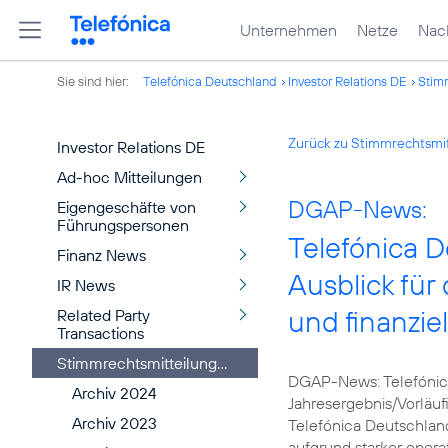
Unternehmen
Netze
Nach
Sie sind hier:
Telefónica Deutschland
Investor Relations DE
Stim
Zurück zu Stimmrechtsmi
Investor Relations DE
Ad-hoc Mitteilungen
DGAP-News:
Eigengeschäfte von
Führungspersonen
Telefónica D
Finanz News
Ausblick für
IR News
und finanzie
Related Party
Transactions
Stimmrechtsmitteilungen
DGAP-News: Telefónica
Archiv 2024
Jahresergebnis/Vorläuf
Archiv 2023
Telefónica Deutschland
aufgrund starker opera