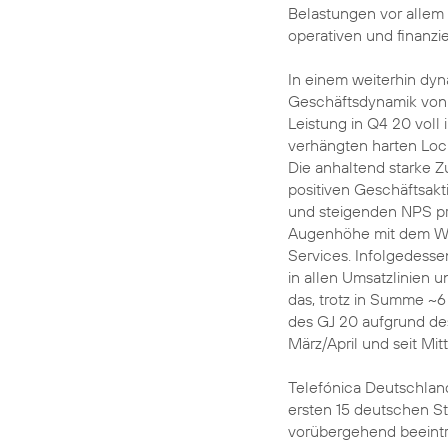
Belastungen vor allem 
operativen und finanzi
In einem weiterhin dy
Geschäftsdynamik von 
Leistung in Q4 20 voll 
verhängten harten Loc
Die anhaltend starke Z
positiven Geschäftsakt
und steigenden NPS prof
Augenhöhe mit dem Wet
Services. Infolgedess
in allen Umsatzlinien
das, trotz in Summe ~
des GJ 20 aufgrund de
März/April und seit Mi
Telefónica Deutschlan
ersten 15 deutschen 
vorübergehend beeinträ