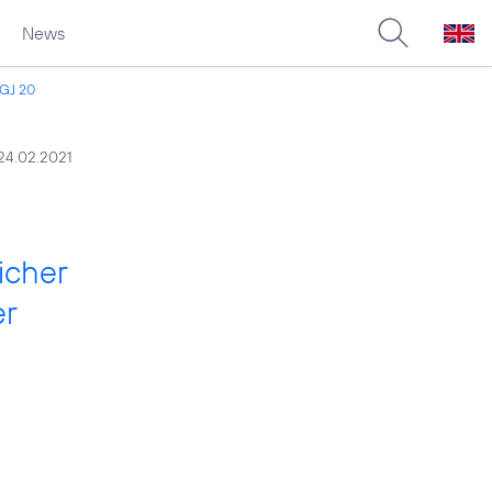
News
 GJ 20
24.02.2021
icher
er