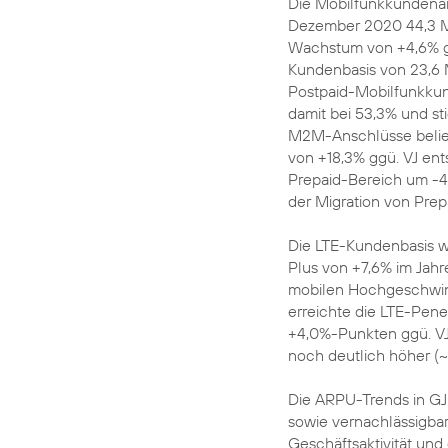
Die Mobilfunkkundenan
Dezember 2020 44,3 Mio
Wachstum von +4,6% gg
Kundenbasis von 23,6 M
Postpaid-Mobilfunkku
damit bei 53,3% und st
M2M-Anschlüsse belief
von +18,3% ggü. VJ ent
Prepaid-Bereich um -4
der Migration von Prep
Die LTE-Kundenbasis w
Plus von +7,6% im Jahr
mobilen Hochgeschwind
erreichte die LTE-Penet
+4,0%-Punkten ggü. VJ.
noch deutlich höher (
Die ARPU-Trends in GJ
sowie vernachlässigbar
Geschäftsaktivität und