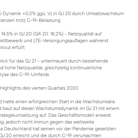
]-Dynamik +0,2% ggü. VJ in GJ 20 durch Umsatzwachstum
zienzen trotz C-19-Belastung
 14,5% in GJ 20 (Q4 20: 18,2%) - Netzqualität auf
ttbewerb und LTE-Versorgungsauflagen während
out erfüllt
blick für das GJ 21 - untermauert durch bestehende
ohe Netzqualität, gleichzeitig kontinuierliche
yse des C-19-Umfelds
 Highlights des vierten Quartals 2020
 hatte einen erfolgreichen Start in die Wachstumsära
baut auf dieser Wachstumsdynamik im GJ 21 mit einem
trategieumsetzung auf. Das Geschäftsmodell erweist
hig, jedoch nicht immun gegen das weltweite
ca Deutschland hat seinen vor der Pandemie gesetzten
 GJ 20 erreicht und die durch C-19 verursachten