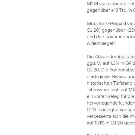
M2M verzeichnete +55 
gegenüber +13 Tsd. in Q
Mobilfunk-Prepaid verz
GJ 20) gegenüber -236 T
und den unveränderten
widerspiegelt.
Die Abwanderungsrate 
ggü. VJ auf 1,3% in Q4
GJ 20. Die Kundenabw
niedrigeren Niveau un
historischen Tiefstan
Jahresvergleich auf 1,1
ein klarer Beleg für d
hervorragende Kunden
C-19-bedingte niedrig
verbesserte sich die i
auf 13,1% in GJ 20 gege