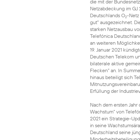
die mit der Bundesnet
Netzabdeckung im GJ 20
Deutschlands O
-Netz 
2
gut" ausgezeichnet. Di
starken Netzausbau vo
Telefónica Deutschlan
an weiteren Möglichke
19. Januar 2021 kündig
Deutschen Telekom und
bilaterale aktive gem
Flecken" an. In Summe
hinaus beteiligt sich T
Mitnutzungsvereinbaru
Erfüllung der Industri
Nach dem ersten Jahr 
Wachstum" von Telefón
2021 ein Strategie-Upd
in seine Wachstumsära 
Deutschland seine jüngs
Minderheitsbeteiligung