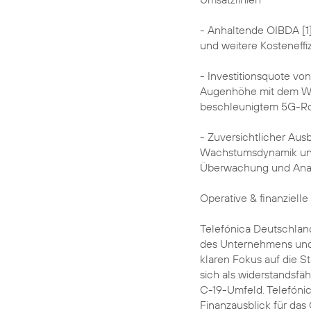
- Anhaltende OIBDA [1
und weitere Kosteneffi
- Investitionsquote von
Augenhöhe mit dem We
beschleunigtem 5G-Roll
- Zuversichtlicher Aus
Wachstumsdynamik und h
Überwachung und Anal
Operative & finanzielle
Telefónica Deutschland
des Unternehmens und 
klaren Fokus auf die S
sich als widerstandsfä
C-19-Umfeld. Telefóni
Finanzausblick für das