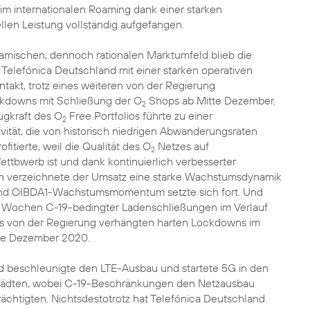
im internationalen Roaming dank einer starken
ellen Leistung vollständig aufgefangen.
namischen, dennoch rationalen Marktumfeld blieb die
Telefónica Deutschland mit einer starken operativen
intakt, trotz eines weiteren von der Regierung
kdowns mit Schließung der O
Shops ab Mitte Dezember.
2
ugkraft des O
Free Portfolios führte zu einer
2
ivität, die von historisch niedrigen Abwanderungsraten
itierte, weil die Qualität des O
Netzes auf
2
tbwerb ist und dank kontinuierlich verbesserter
en verzeichnete der Umsatz eine starke Wachstumsdynamik
 und OIBDA1-Wachstumsmomentum setzte sich fort. Und
6 Wochen C-19-bedingter Ladenschließungen im Verlauf
s von der Regierung verhängten harten Lockdowns im
tte Dezember 2020.
d beschleunigte den LTE-Ausbau und startete 5G in den
Städten, wobei C-19-Beschränkungen den Netzausbau
chtigten. Nichtsdestotrotz hat Telefónica Deutschland